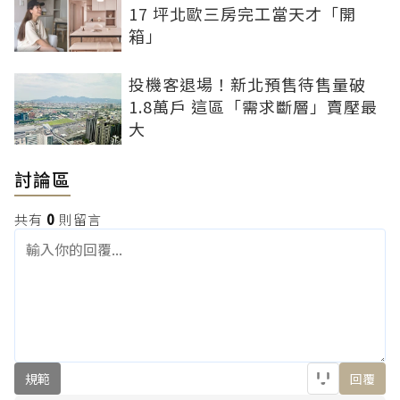
17 坪北歐三房完工當天才「開
箱」
投機客退場！新北預售待售量破
1.8萬戶 這區「需求斷層」賣壓最
大
討論區
共有
0
則留言
規範
回覆