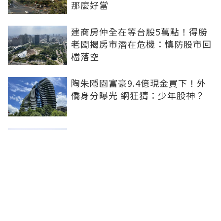
那麼好當
建商房仲全在等台股5萬點！得勝
老闆揭房市潛在危機：慎防股市回
檔落空
陶朱隱園富豪9.4億現金買下！外
僑身分曝光 網狂猜：少年股神？
樹林哪值得住、適合投資？網研究
一年排出前三名：北大特區勝出
雙北房價6月全面轉強！信義房價
指數出爐 台北市年漲逾6％、新北
轉正成長