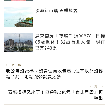
淡海新市鎮 首購族愛
屏東套房＋存股千張00878...目標
65歲退休！32歲台北人曝：現在
已有243張
←
上一篇
老公寓沒電梯、沒管理員收包裹...便宜以外沒優
點？網：地點跟公設贏太多
下一篇
→
豪宅招標又來了！每戶破3億元「台北星鑽」再
釋出