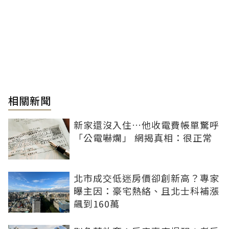
相關新聞
新家還沒入住…他收電費帳單驚呼
「公電嚇爛」 網揭真相：很正常
北市成交低迷房價卻創新高？專家
曝主因：豪宅熱絡、且北士科補漲
飆到160萬