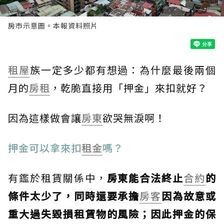
房市示意圖。本報資料照片
租屋
族一定多少都有想過：為什麼最後兩個
月的
房租
，乾脆直接用「押金」來扣就好？
因為這樣做會讓
房東
欲哭無淚啊！
押金可以拿來扣
租金
嗎？
有鑑於租賃關係中，
房東能合法終止
合約
的
條件太少了，同時還要承擔
房客
因為故意或
重大過失毀損租賃物的風險；因此押金的保