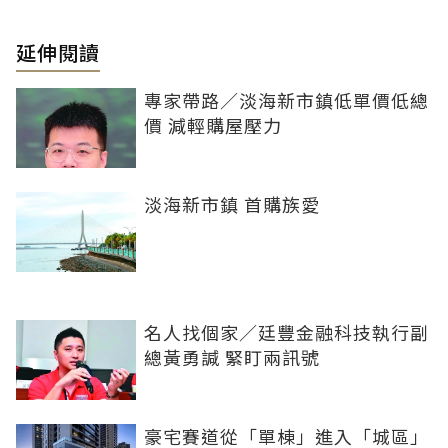
延伸閱讀
專家帶路／淡海新市鎮低單價低總
價 減輕購屋壓力
淡海新市鎮 首購族愛
名人找個家／廷豐金融科技執行副
總黃勇諴 緊盯兩訊號
豪宅賽道從「單棟」進入「城區」