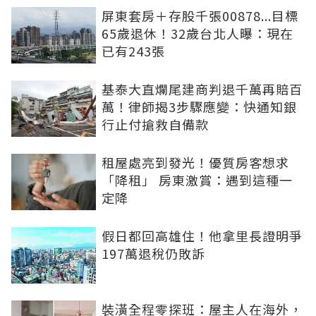
屏東套房＋存股千張00878...目標
65歲退休！32歲台北人曝：現在
已有243張
基泰大直爛尾建商判退千萬再賠百
萬！律師揭3步驟應變：快通知銀
行止付搶救自備款
租屋處亮到發光！優質房客想求
「降租」 房東激賞：遇到這種一
定降
假日都回高雄住！他拿里長證明爭
197萬退稅仍敗訴
裝潢全程零探班：屋主人在海外，