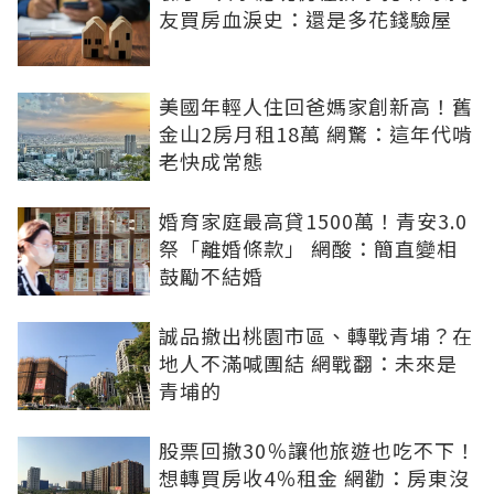
友買房血淚史：還是多花錢驗屋
美國年輕人住回爸媽家創新高！舊
金山2房月租18萬 網驚：這年代啃
老快成常態
婚育家庭最高貸1500萬！青安3.0
祭「離婚條款」 網酸：簡直變相
鼓勵不結婚
誠品撤出桃園市區、轉戰青埔？在
地人不滿喊團結 網戰翻：未來是
青埔的
股票回撤30％讓他旅遊也吃不下！
想轉買房收4％租金 網勸：房東沒