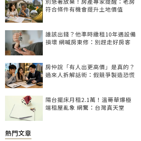
別急著放棄！房產專家提醒：老房
符合條件有機會提升土地價值
誰該出錢？他準時繳租10年遇設備
損壞 網喊房東修：別趕走好房客
房仲說「有人出更高價」是真的？
過來人拆解話術：假競爭製造恐慌
陽台擺床月租2.1萬！溫哥華爆極
端租屋亂象 網驚：台灣真天堂
熱門文章