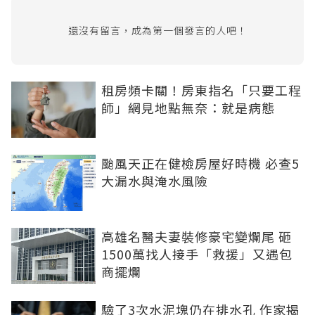
還沒有留言，成為第一個發言的人吧！
租房頻卡關！房東指名「只要工程
師」網見地點無奈：就是病態
颱風天正在健檢房屋好時機 必查5
大漏水與淹水風險
高雄名醫夫妻裝修豪宅變爛尾 砸
1500萬找人接手「救援」又遇包
商擺爛
驗了3次水泥塊仍在排水孔 作家揭