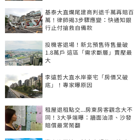
基泰大直爛尾建商判退千萬再賠百
萬！律師揭3步驟應變：快通知銀
行止付搶救自備款
投機客退場！新北預售待售量破
1.8萬戶 這區「需求斷層」賣壓最
大
李遠哲大直水岸豪宅「房價又破
底」！專家曝原因
租屋退租點交...房東房客觀念大不
同！3大爭端曝：牆面油漆、沙發
賠償最常鬧翻