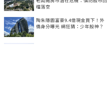
老闆揭房市潛在危機：慎防股市回
檔落空
陶朱隱園富豪9.4億現金買下！外
僑身分曝光 網狂猜：少年股神？
樹林哪值得住、適合投資？網研究
一年排出前三名：北大特區勝出
雙北房價6月全面轉強！信義房價
指數出爐 台北市年漲逾6％、新北
轉正成長
聯合線上公司 著作權所有 ©2025