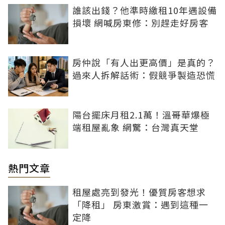
誰該出錢？他準時繳租10年遇設備
損壞 網喊房東修：別趕走好房客
房仲說「有人出更高價」是真的？
過來人拆解話術：假競爭製造恐慌
陽台擺床月租2.1萬！溫哥華爆極
端租屋亂象 網驚：台灣真天堂
熱門文章
租屋處亮到發光！優質房客想求
「降租」 房東激賞：遇到這種一
定降