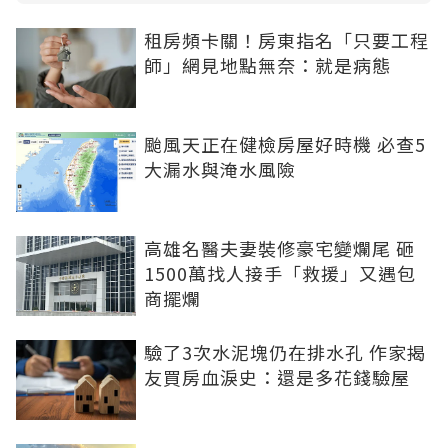
租房頻卡關！房東指名「只要工程
師」網見地點無奈：就是病態
颱風天正在健檢房屋好時機 必查5
大漏水與淹水風險
高雄名醫夫妻裝修豪宅變爛尾 砸
1500萬找人接手「救援」又遇包
商擺爛
驗了3次水泥塊仍在排水孔 作家揭
友買房血淚史：還是多花錢驗屋