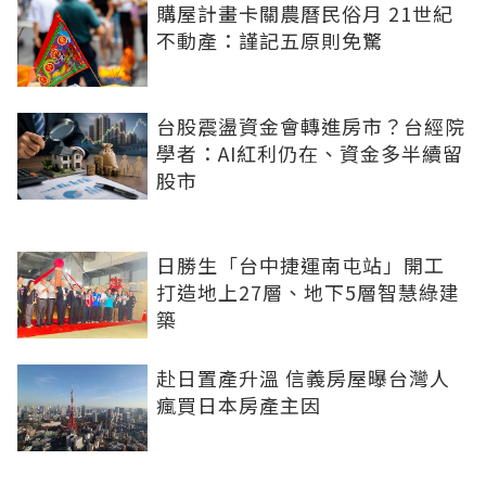
購屋計畫卡關農曆民俗月 21世紀
不動產：謹記五原則免驚
台股震盪資金會轉進房市？台經院
學者：AI紅利仍在、資金多半續留
股市
日勝生「台中捷運南屯站」開工
打造地上27層、地下5層智慧綠建
築
赴日置產升溫 信義房屋曝台灣人
瘋買日本房產主因