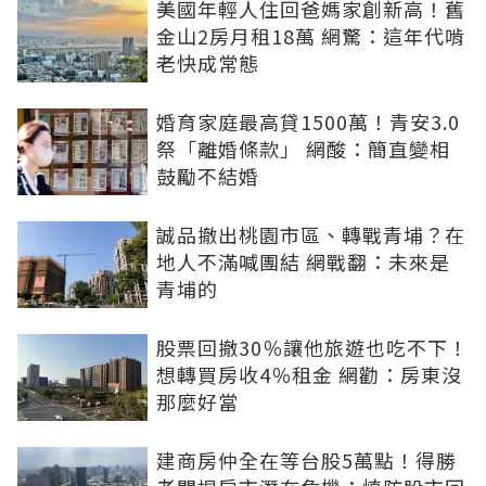
美國年輕人住回爸媽家創新高！舊
金山2房月租18萬 網驚：這年代啃
老快成常態
婚育家庭最高貸1500萬！青安3.0
祭「離婚條款」 網酸：簡直變相
鼓勵不結婚
誠品撤出桃園市區、轉戰青埔？在
地人不滿喊團結 網戰翻：未來是
青埔的
股票回撤30％讓他旅遊也吃不下！
想轉買房收4％租金 網勸：房東沒
那麼好當
建商房仲全在等台股5萬點！得勝