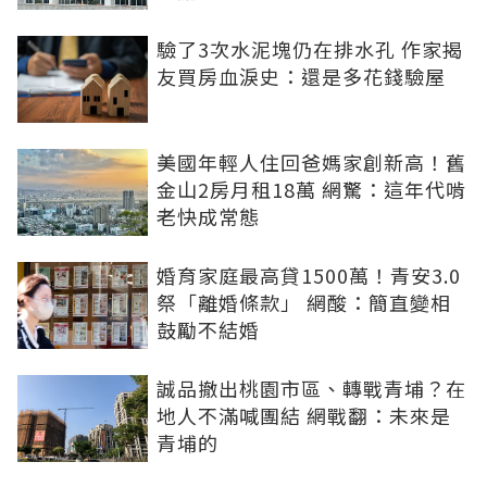
驗了3次水泥塊仍在排水孔 作家揭
友買房血淚史：還是多花錢驗屋
美國年輕人住回爸媽家創新高！舊
金山2房月租18萬 網驚：這年代啃
老快成常態
婚育家庭最高貸1500萬！青安3.0
祭「離婚條款」 網酸：簡直變相
鼓勵不結婚
誠品撤出桃園市區、轉戰青埔？在
地人不滿喊團結 網戰翻：未來是
青埔的