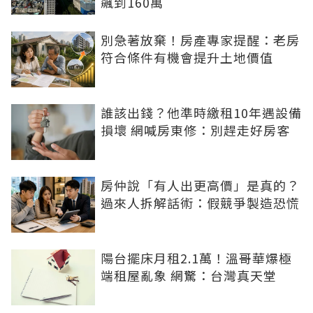
飆到160萬
別急著放棄！房產專家提醒：老房
符合條件有機會提升土地價值
誰該出錢？他準時繳租10年遇設備
損壞 網喊房東修：別趕走好房客
房仲說「有人出更高價」是真的？
過來人拆解話術：假競爭製造恐慌
陽台擺床月租2.1萬！溫哥華爆極
端租屋亂象 網驚：台灣真天堂