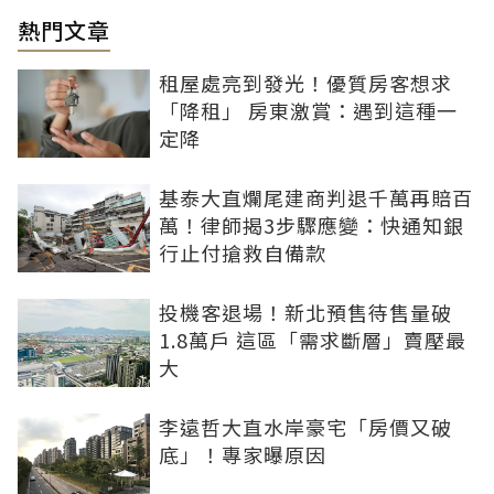
熱門文章
租屋處亮到發光！優質房客想求
「降租」 房東激賞：遇到這種一
定降
基泰大直爛尾建商判退千萬再賠百
萬！律師揭3步驟應變：快通知銀
行止付搶救自備款
投機客退場！新北預售待售量破
1.8萬戶 這區「需求斷層」賣壓最
大
李遠哲大直水岸豪宅「房價又破
底」！專家曝原因