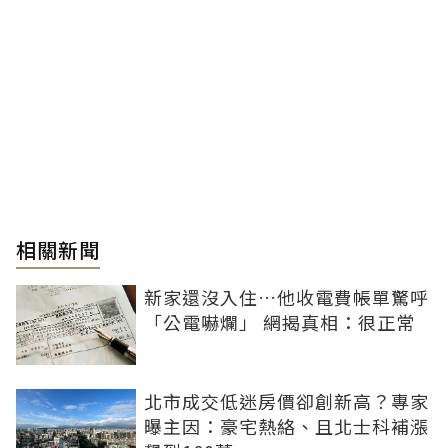
相關新聞
新家還沒入住…他收電費帳單驚呼
「公電嚇爛」 網揭真相：很正常
北市成交低迷房價卻創新高？專家
曝主因：豪宅熱絡、且北士科補漲