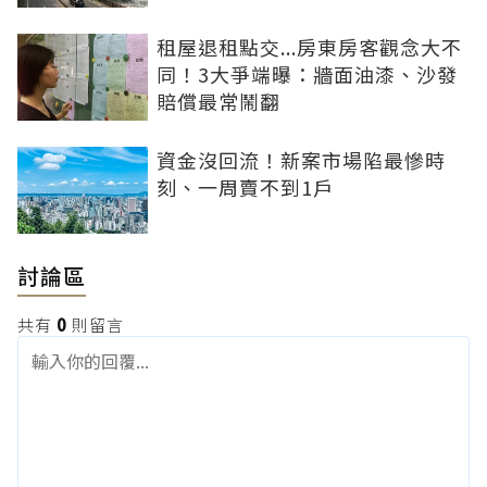
租屋退租點交...房東房客觀念大不
同！3大爭端曝：牆面油漆、沙發
賠償最常鬧翻
資金沒回流！新案市場陷最慘時
刻、一周賣不到1戶
討論區
共有
0
則留言