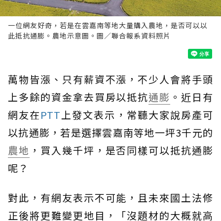
一位網友好奇，若是在雲嘉南等地大量購入農地，是否可以以
此抵抗通膨。農地示意圖。圖／聯合報系資料照片
萬物皆漲、只有薪資不漲，不少人會將手頭
上多餘的資金拿去買房以抵抗
通膨
。近日有
網友在
PTT
上發文表示，常聽大家說房產可
以抗通膨，若是選擇雲嘉南等地一坪3千元的
農地
，買入幾千坪，是否同樣可以抵抗通膨
呢？
對此，有網友表示不可能，且未來國土法修
正後將更難變更地目，「沒題材的大概就高