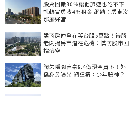
股票回撤30％讓他旅遊也吃不下！
想轉買房收4％租金 網勸：房東沒
那麼好當
建商房仲全在等台股5萬點！得勝
老闆揭房市潛在危機：慎防股市回
檔落空
陶朱隱園富豪9.4億現金買下！外
僑身分曝光 網狂猜：少年股神？
樹林哪值得住、適合投資？網研究
一年排出前三名：北大特區勝出
雙北房價6月全面轉強！信義房價