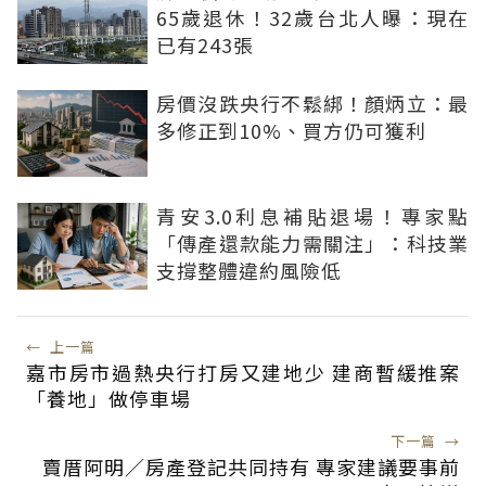
65歲退休！32歲台北人曝：現在
已有243張
房價沒跌央行不鬆綁！顏炳立：最
多修正到10%、買方仍可獲利
青安3.0利息補貼退場！專家點
「傳產還款能力需關注」：科技業
支撐整體違約風險低
←
上一篇
嘉市房市過熱央行打房又建地少 建商暫緩推案
「養地」做停車場
下一篇
→
賣厝阿明／房產登記共同持有 專家建議要事前