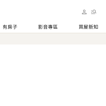
有房子
影音專區
買屋新知