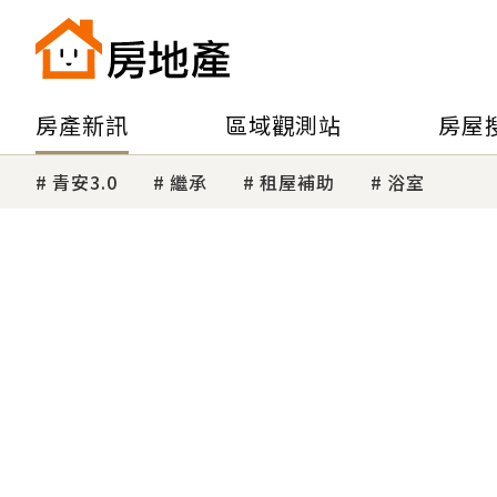
房產新訊
區域觀測站
房屋
青安3.0
繼承
租屋補助
浴室