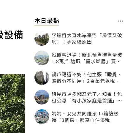
本日最熱
級設備
李遠哲大直水岸豪宅「房價又破
底」！專家曝原因
投機客退場！新北預售待售量破
1.8萬戶 這區「需求斷層」賣壓
最大
設戶籍還不夠！他主張「睡覺、
煮飯分不同屋」2百萬元退稅照
樣沒了
租屋市場多殘忍老了才知道！包
租公曝「有小孩家庭是首選」：
寧可不租老人也別自找麻煩
媽媽、女兒共同繼承 戶籍這樣
遷「3間房」都享自住優稅