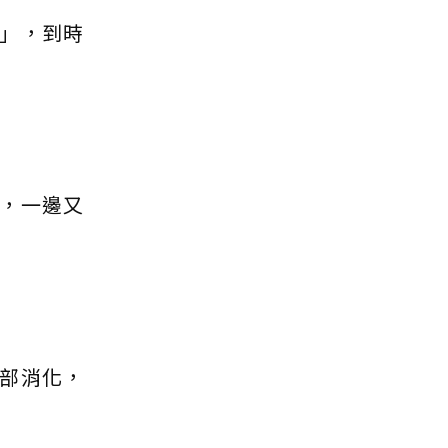
」，到時
，一邊又
部消化，