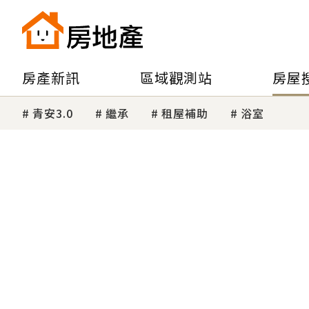
房產新訊
區域觀測站
房屋
青安3.0
繼承
租屋補助
浴室