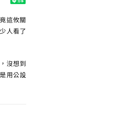
竟這攸關
少人看了
，沒想到
是用公設