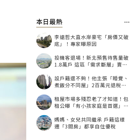
本日最熱
李遠哲大直水岸豪宅「房價又破
底」！專家曝原因
投機客退場！新北預售待售量破
1.8萬戶 這區「需求斷層」賣壓
最大
設戶籍還不夠！他主張「睡覺、
煮飯分不同屋」2百萬元退稅照
樣沒了
租屋市場多殘忍老了才知道！包
租公曝「有小孩家庭是首選」：
寧可不租老人也別自找麻煩
媽媽、女兒共同繼承 戶籍這樣
遷「3間房」都享自住優稅