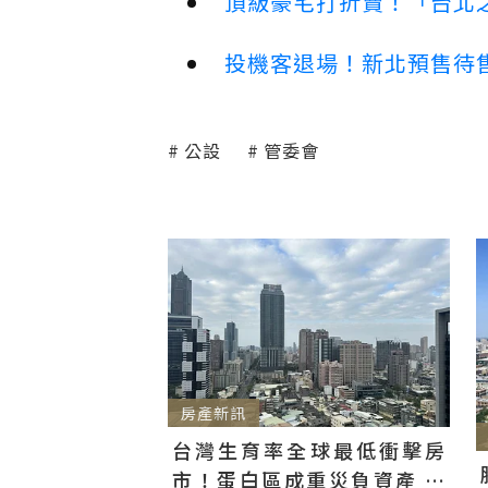
頂級豪宅打折賣！「台北之
投機客退場！新北預售待售
公設
管委會
房產新訊
台灣生育率全球最低衝擊房
市！蛋白區成重災負資產 都