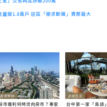
星」交易再度跌破200萬
量破1.8萬戶 這區「需求斷層」賣壓最大
房產新訊
品味生活
股市獲利何時流向房市？專家
台中第一家「島語