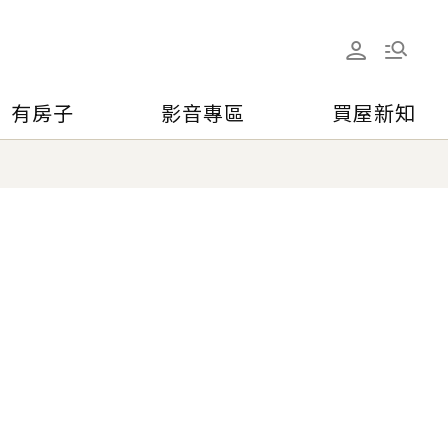
有房子
影音專區
買屋新知