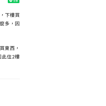
樓，下樓買
麼多，因
商買東西，
此住2樓