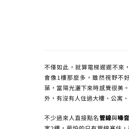
不僅如此，就算電梯遲遲不來
會像1樓那麼多，雖然視野不
葉，當陽光灑下來時感覺很美。
外，有沒有人住過大樓、公寓、
不少過來人直接點名
管線
與
噪
寓2樓，最怕的只有管線塞住