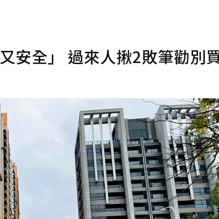
又安全」 過來人揪2敗筆勸別