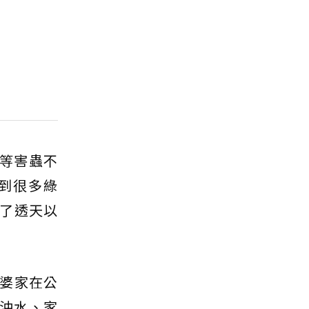
等害蟲不
到很多綠
除了透天以
婆家在公
沖水、家