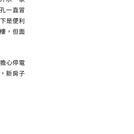
孔一直冒
樓下是便利
樓，但面
不擔心停電
，新房子