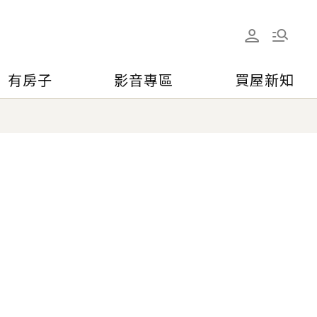
有房子
影音專區
買屋新知