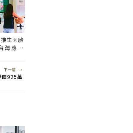
國推生兩胎
台灣應學
根本沒用
下一篇
→
價925萬