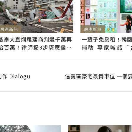
房產新訊
房產新訊
基泰大直爛尾建商判退千萬再
一輩子免房租！韓
賠百萬！律師揭3步驟應變：
補助 專家喊話「
快通知銀行止付搶救自備款
習」：社宅僅打8折
 Dialogu
信義區豪宅最貴車位 一個要