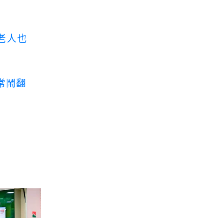
老人也
常鬧翻