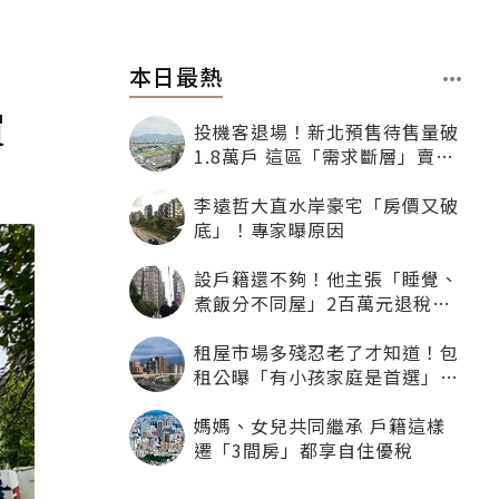
本日最熱
買
投機客退場！新北預售待售量破
1.8萬戶 這區「需求斷層」賣壓
最大
李遠哲大直水岸豪宅「房價又破
底」！專家曝原因
設戶籍還不夠！他主張「睡覺、
煮飯分不同屋」2百萬元退稅照
樣沒了
租屋市場多殘忍老了才知道！包
租公曝「有小孩家庭是首選」：
寧可不租老人也別自找麻煩
媽媽、女兒共同繼承 戶籍這樣
遷「3間房」都享自住優稅