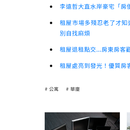
李遠哲大直水岸豪宅「房
租屋市場多殘忍老了才知
別自找麻煩
租屋退租點交...房東房
租屋處亮到發光！優質房
公寓
華廈