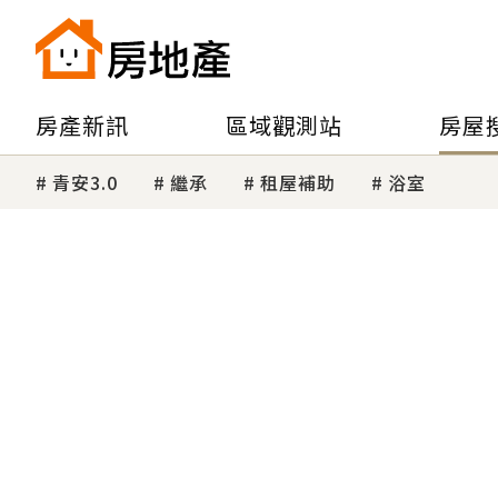
房產新訊
區域觀測站
房屋
青安3.0
繼承
租屋補助
浴室