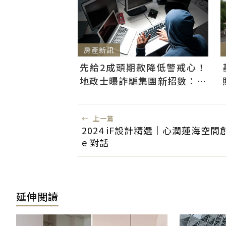
房產新訊
先給2成頭期款降低警戒心！
地政士曝詐騙集團新招數：偷
辦抵押房屋恐難救
←
上一篇
2024 iF設計精選｜心潤蓮海空間創作
e 對話
延伸閱讀