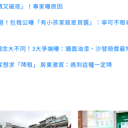
價又破底」！專家曝原因
道！包租公曝「有小孩家庭是首選」：寧可不租
客觀念大不同！3大爭端曝：牆面油漆、沙發賠償最
客想求「降租」 房東激賞：遇到這種一定降