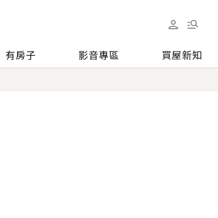
有房子
影音專區
買屋新知