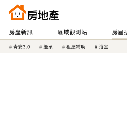
房產新訊
區域觀測站
房屋
青安3.0
繼承
租屋補助
浴室