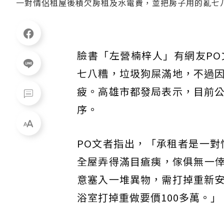
一對情侶租屋後積欠房租及水電費，並把房子用的亂七
臉書「左營楠梓人」有網友P
七八糟，垃圾狗屎滿地，不過
疲。高雄市都發局表示，目前
序。
PO文者指出，「承租者是一對
全屋弄得滿目瘡痍，傢俱無一
意塞入一堆異物，需打掉重新
浴室打掉重做要價100多萬。」