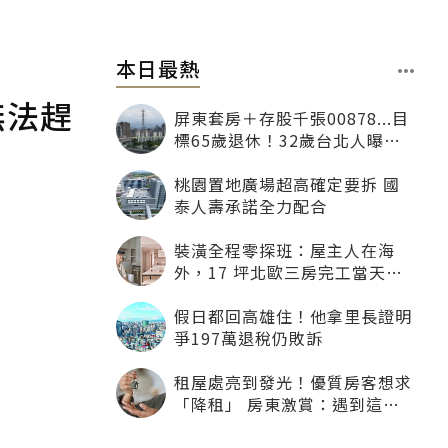
本日最熱
無法趕
屏東套房＋存股千張00878...目
標65歲退休！32歲台北人曝：
現在已有243張
桃園置地廣場超高確定要拆 國
泰人壽承諾全力配合
裝潢全程零探班：屋主人在海
外，17 坪北歐三房完工當天才
「開箱」
假日都回高雄住！他拿里長證明
爭197萬退稅仍敗訴
租屋處亮到發光！優質房客想求
「降租」 房東激賞：遇到這種
一定降