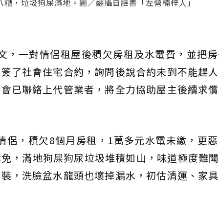
八糟，垃圾狗屎滿地。圖／翻攝自臉書「左營楠梓人」
O文，一對情侶租屋後積欠房租及水電費，並把房
因簽了社會住宅合約，詢問後說合約未到不能趕人
公會已聯絡上代管業者，將全力協助屋主後續求償
情侶，積欠8個月房租，1萬多元水電未繳，更
倖免，滿地狗屎狗尿垃圾堆積如山，味道極度難聞
安裝，洗臉盆水龍頭也壞掉漏水，初估清運、家具