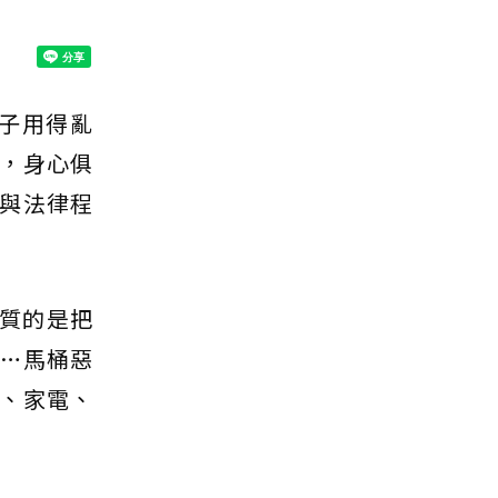
子用得亂
，身心俱
與法律程
惡質的是把
…馬桶惡
、家電、