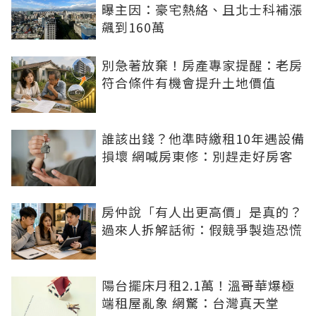
曝主因：豪宅熱絡、且北士科補漲
飆到160萬
別急著放棄！房產專家提醒：老房
符合條件有機會提升土地價值
誰該出錢？他準時繳租10年遇設備
損壞 網喊房東修：別趕走好房客
房仲說「有人出更高價」是真的？
過來人拆解話術：假競爭製造恐慌
陽台擺床月租2.1萬！溫哥華爆極
端租屋亂象 網驚：台灣真天堂