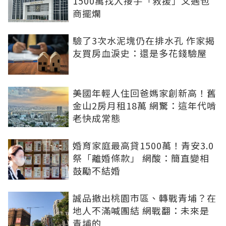
1500萬找人接手「救援」又遇包
商擺爛
驗了3次水泥塊仍在排水孔 作家揭
友買房血淚史：還是多花錢驗屋
美國年輕人住回爸媽家創新高！舊
金山2房月租18萬 網驚：這年代啃
老快成常態
婚育家庭最高貸1500萬！青安3.0
祭「離婚條款」 網酸：簡直變相
鼓勵不結婚
誠品撤出桃園市區、轉戰青埔？在
地人不滿喊團結 網戰翻：未來是
青埔的