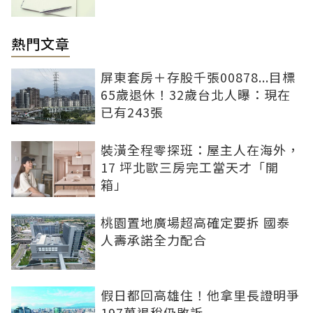
熱門文章
屏東套房＋存股千張00878...目標
65歲退休！32歲台北人曝：現在
已有243張
裝潢全程零探班：屋主人在海外，
17 坪北歐三房完工當天才「開
箱」
桃園置地廣場超高確定要拆 國泰
人壽承諾全力配合
假日都回高雄住！他拿里長證明爭
197萬退稅仍敗訴