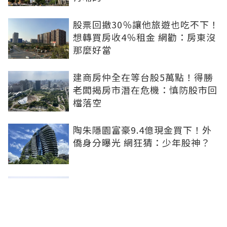
股票回撤30％讓他旅遊也吃不下！
想轉買房收4％租金 網勸：房東沒
那麼好當
建商房仲全在等台股5萬點！得勝
老闆揭房市潛在危機：慎防股市回
檔落空
陶朱隱園富豪9.4億現金買下！外
僑身分曝光 網狂猜：少年股神？
樹林哪值得住、適合投資？網研究
一年排出前三名：北大特區勝出