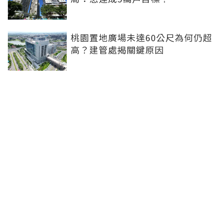
桃園置地廣場未達60公尺為何仍超
高？建管處揭關鍵原因