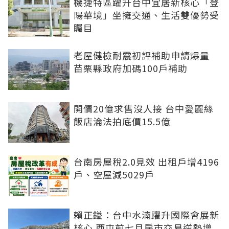
機捷特區躍升台中宜居新核心「登
陽華境」坐擁交通、生活雙優勢受
矚目
老屋健檢耐震初評補助申請爆量
苗栗縣政府加碼100戶補助
開價20億求售沒人接 台中愛麗絲
飯店淪法拍底價15.5億
台南房屋稅2.0見效 出租戶增4196
戶、空屋減5029戶
賴正鎰：台中水湳躍升國際會展新
核心 西屯前七月房市交易逆勢增