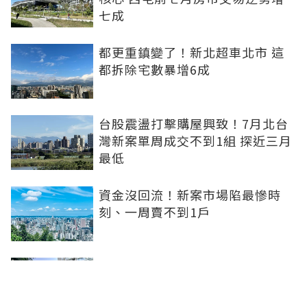
七成
都更重鎮變了！新北超車北市 這
都拆除宅數暴增6成
台股震盪打擊購屋興致！7月北台
灣新案單周成交不到1組 探近三月
最低
資金沒回流！新案市場陷最慘時
刻、一周賣不到1戶
坤悅開發再砸10億元整併台中七期
惠民段76地號土地 每坪單價達302
萬元