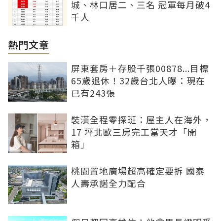
城、林口居二、三名 冠軍每月破4
千人
熱門文章
屏東套房＋存股千張00878...目標
65歲退休！32歲台北人曝：現在
已有243張
裝潢全程零探班：屋主人在海外，
17 坪北歐三房完工當天才「開
箱」
桃園置地廣場超高確定要拆 國泰
人壽承諾全力配合