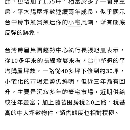
比，更增加了1.55坪，相當於多了一間兒童
房，平均購屋坪數連續兩年成長，似乎顯示
台中房市愈買愈迷你的
小宅
風潮，漸有觸底
反彈的跡象。
台灣房屋集團趨勢中心執行長張旭嵐表示，
從10多年來的長線發展來看，台中整體的平
均購屋坪數，一路從40多坪下修到約30坪，
小宅化的市場走勢仍鮮明，但近三年漸有回
升，主要是沉寂多年的豪宅市場，近期供給
較往年豐富；加上隨著囤房稅2.0上路，稅基
高的中大坪數物件，銷售態度也相對積極。