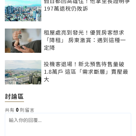
假日都回高雄住！他拿里長證明爭
197萬退稅仍敗訴
租屋處亮到發光！優質房客想求
「降租」 房東激賞：遇到這種一
定降
投機客退場！新北預售待售量破
1.8萬戶 這區「需求斷層」賣壓最
大
討論區
共有
0
則留言