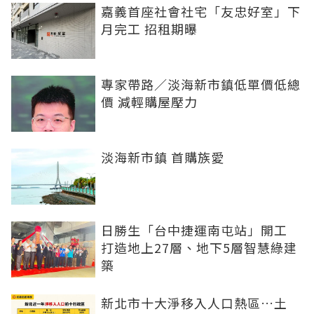
嘉義首座社會社宅「友忠好室」下
月完工 招租期曝
專家帶路／淡海新市鎮低單價低總
價 減輕購屋壓力
淡海新市鎮 首購族愛
日勝生「台中捷運南屯站」開工
打造地上27層、地下5層智慧綠建
築
新北市十大淨移入人口熱區…土