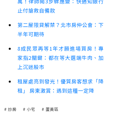
萬！律師揭3步驟應變：快通知銀行
止付搶救自備款
第二屋限貸解禁？北市房仲公會：下
半年可期待
8成民眾再等1年才願進場買房！專
家指2關鍵：都在等大選端牛肉、加
上沉迷股市
租屋處亮到發光！優質房客想求「降
租」 房東激賞：遇到這種一定降
炒房
小宅
蛋黃區