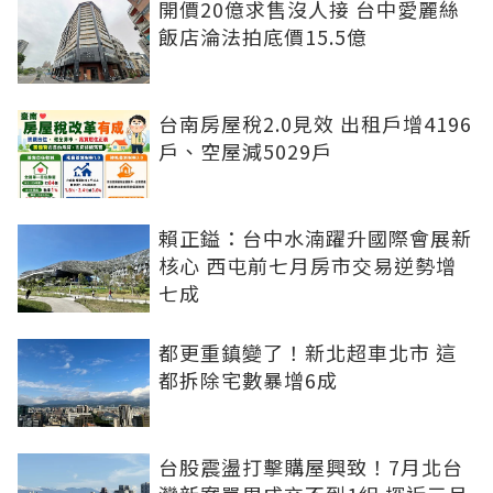
開價20億求售沒人接 台中愛麗絲
飯店淪法拍底價15.5億
台南房屋稅2.0見效 出租戶增4196
戶、空屋減5029戶
賴正鎰：台中水湳躍升國際會展新
核心 西屯前七月房市交易逆勢增
七成
都更重鎮變了！新北超車北市 這
都拆除宅數暴增6成
台股震盪打擊購屋興致！7月北台