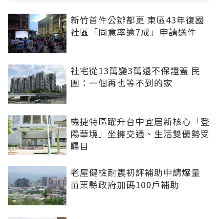
新竹首件公辦都更 東區43年復國
社區「同意率逾7成」申請送件
社宅從13萬變3萬還不保證蓋 民
團：一個再也等不到的家
機捷特區躍升台中宜居新核心「登
陽華境」坐擁交通、生活雙優勢受
矚目
老屋健檢耐震初評補助申請爆量
苗栗縣政府加碼100戶補助