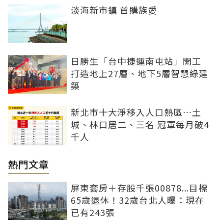
淡海新市鎮 首購族愛
日勝生「台中捷運南屯站」開工
打造地上27層、地下5層智慧綠建
築
新北市十大淨移入人口熱區…土
城、林口居二、三名 冠軍每月破4
千人
熱門文章
屏東套房＋存股千張00878...目標
65歲退休！32歲台北人曝：現在
已有243張