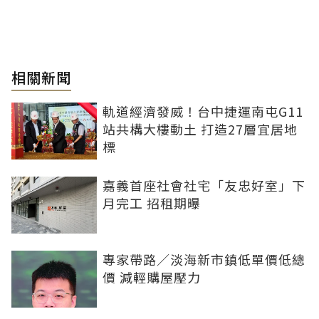
相關新聞
軌道經濟發威！台中捷運南屯G11
站共構大樓動土 打造27層宜居地
標
嘉義首座社會社宅「友忠好室」下
月完工 招租期曝
專家帶路／淡海新市鎮低單價低總
價 減輕購屋壓力