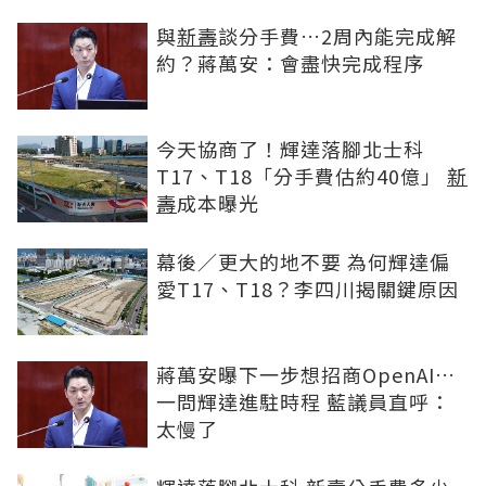
與
新壽
談分手費…2周內能完成解
約？蔣萬安：會盡快完成程序
今天協商了！輝達落腳北士科
T17、T18「分手費估約40億」
新
壽
成本曝光
幕後／更大的地不要 為何輝達偏
愛T17、T18？李四川揭關鍵原因
蔣萬安曝下一步想招商OpenAI…
一問輝達進駐時程 藍議員直呼：
太慢了