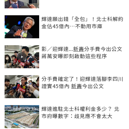
輝達願出錢「全包」！北士科解約
金估45億內…不動用市庫
影／迎輝達...
新壽
分手費今出公文
蔣萬安曝即刻啟動這些程序
分手費確定了！迎輝達落腳李四川
證實45億內
新壽
今出公文
輝達進駐北士科權利金多少？ 北
市府曝數字：歧見應不會太大