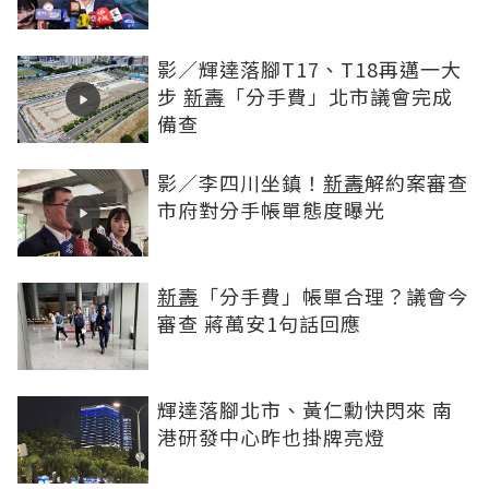
影／輝達落腳T17、T18再邁一大
步
新壽
「分手費」北市議會完成
備查
影／李四川坐鎮！
新壽
解約案審查
市府對分手帳單態度曝光
新壽
「分手費」帳單合理？議會今
審查 蔣萬安1句話回應
輝達落腳北市、黃仁勳快閃來 南
港研發中心昨也掛牌亮燈