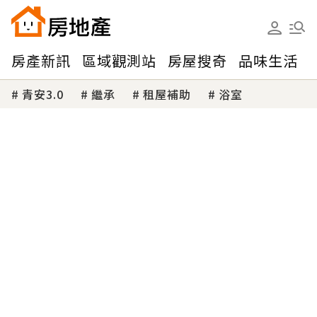
房產新訊
區域觀測站
房屋搜奇
品味生活
青安3.0
繼承
租屋補助
浴室