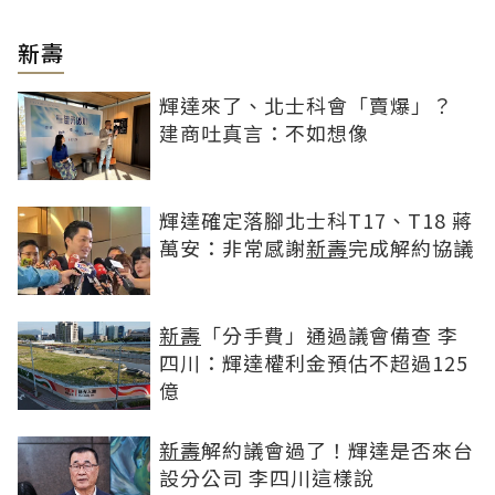
新壽
輝達來了、北士科會「賣爆」？
建商吐真言：不如想像
輝達確定落腳北士科T17、T18 蔣
萬安：非常感謝
新壽
完成解約協議
新壽
「分手費」通過議會備查 李
四川：輝達權利金預估不超過125
億
新壽
解約議會過了！輝達是否來台
設分公司 李四川這樣說