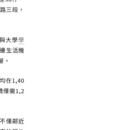
生路三段，
與大學
學
邊生活機
屋。
在1,40
僅需1,2
不僅鄰近