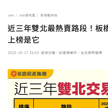
udn
udn房地產
區域觀測站
近三年雙北最熱賣路段！板
上榜是它
2025-10-17 15:03
經濟日報／記者陳美玲／台北即時報導