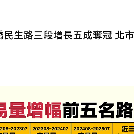
橋民生路三段增長五成奪冠 北