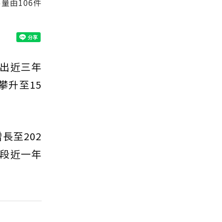
量由106件
出近三年
攀升至15
長至202
路段近一年