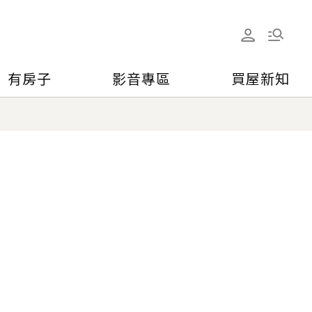
有房子
影音專區
買屋新知