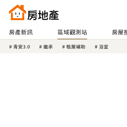
房產新訊
區域觀測站
房屋
青安3.0
繼承
租屋補助
浴室