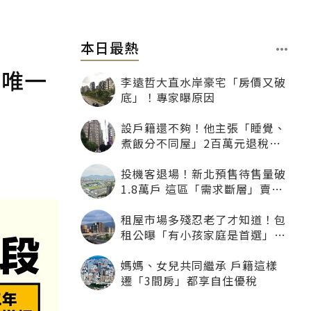
本日最熱
市唯一
李遠哲大直水岸豪宅「房價又破
底」！專家曝原因
設戶籍還不夠！他主張「睡覺、
煮飯分不同屋」2百萬元退稅照
樣沒了
投機客退場！新北預售待售量破
1.8萬戶 這區「需求斷層」賣壓
最大
租屋市場多殘忍老了才知道！包
租公曝「有小孩家庭是首選」：
寧可不租老人也別自找麻煩
媽媽、女兒共同繼承 戶籍這樣
遷「3間房」都享自住優稅