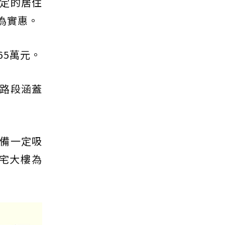
定的居住
為實惠。
65萬元。
路段涵蓋
備一定吸
宅大樓為