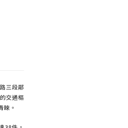
路三段鄰
橋的交通樞
青睞。
達38件，