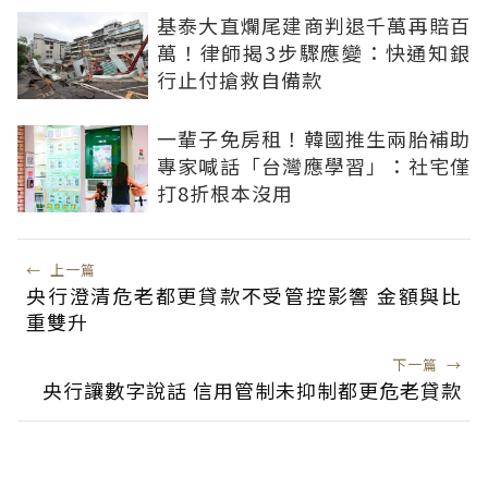
基泰大直爛尾建商判退千萬再賠百
萬！律師揭3步驟應變：快通知銀
行止付搶救自備款
一輩子免房租！韓國推生兩胎補助
專家喊話「台灣應學習」：社宅僅
打8折根本沒用
←
上一篇
央行澄清危老都更貸款不受管控影響 金額與比
重雙升
下一篇
→
央行讓數字說話 信用管制未抑制都更危老貸款