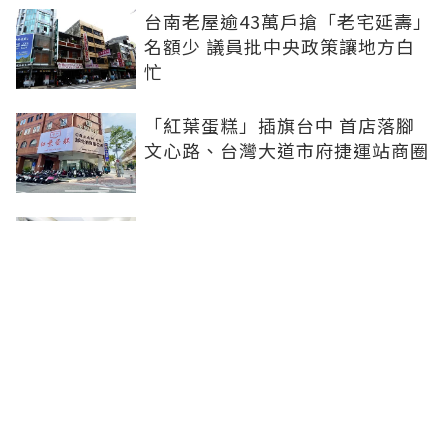
台南老屋逾43萬戶搶「老宅延壽」
名額少 議員批中央政策讓地方白
忙
「紅葉蛋糕」插旗台中 首店落腳
文心路、台灣大道市府捷運站商圈
新北、南投、台南及高雄6中央社
宅招租 14日起申請、明年3月入住
台中單元二「垂直森林聚落」翻轉
豪宅版圖 預售均價站穩8字頭