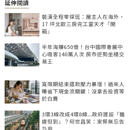
延伸閱讀
裝潢全程零探班：屋主人在海外，
17 坪北歐三房完工當天才「開
箱」
半年海賺650億！台中國際會展中
心吸客140萬人次 房市逆勢坐穩交
易王
寬限期結束還款壓力暴增！過來人
曝省下現金流關鍵：沒拿去投資等
於白費
3環3線改成4環8線...政府建設「雖
遲但到」？何世昌笑：家祭無忘告
乃翁