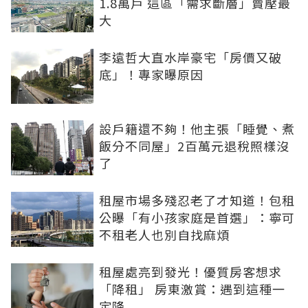
1.8萬戶 這區「需求斷層」賣壓最
大
李遠哲大直水岸豪宅「房價又破
底」！專家曝原因
設戶籍還不夠！他主張「睡覺、煮
飯分不同屋」2百萬元退稅照樣沒
了
租屋市場多殘忍老了才知道！包租
公曝「有小孩家庭是首選」：寧可
不租老人也別自找麻煩
租屋處亮到發光！優質房客想求
「降租」 房東激賞：遇到這種一
定降