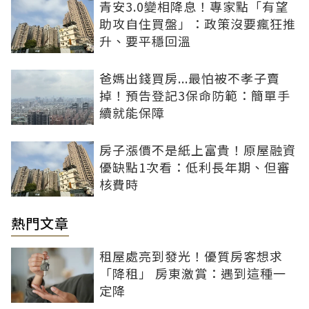
青安3.0變相降息！專家點「有望
助攻自住買盤」：政策沒要瘋狂推
升、要平穩回溫
爸媽出錢買房...最怕被不孝子賣
掉！預告登記3保命防範：簡單手
續就能保障
房子漲價不是紙上富貴！原屋融資
優缺點1次看：低利長年期、但審
核費時
熱門文章
租屋處亮到發光！優質房客想求
「降租」 房東激賞：遇到這種一
定降