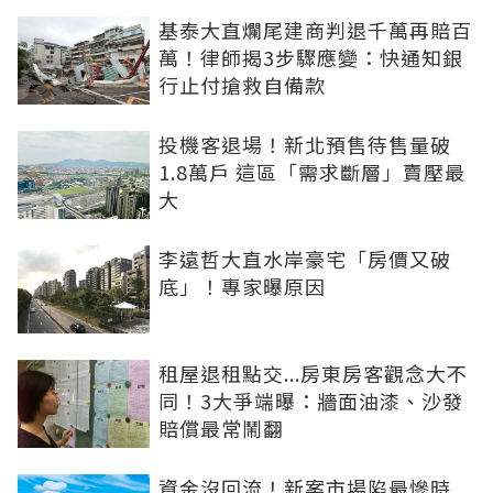
基泰大直爛尾建商判退千萬再賠百
萬！律師揭3步驟應變：快通知銀
行止付搶救自備款
投機客退場！新北預售待售量破
1.8萬戶 這區「需求斷層」賣壓最
大
李遠哲大直水岸豪宅「房價又破
底」！專家曝原因
租屋退租點交...房東房客觀念大不
同！3大爭端曝：牆面油漆、沙發
賠償最常鬧翻
資金沒回流！新案市場陷最慘時