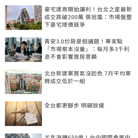
豪宅建商開始讓利！台北之星最新
成交跌破200萬 張旭嵐：市場盤整
下豪宅降價競爭
青安3.0炒房是假議題！專家點
「市場根本沒量」：每月多3千利
息不會影響買房意願
北台新建案買氣沒起色 7月平均單
周成交低於一組
全台都更腳步 明顯放緩
半年海賺650億！台中國際會展中