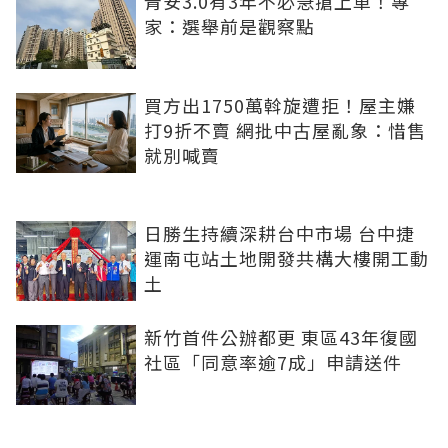
青安3.0有3年不必急搶上車！專
家：選舉前是觀察點
買方出1750萬斡旋遭拒！屋主嫌
打9折不賣 網批中古屋亂象：惜售
就別喊賣
日勝生持續深耕台中市場 台中捷
運南屯站土地開發共構大樓開工動
土
新竹首件公辦都更 東區43年復國
社區「同意率逾7成」申請送件