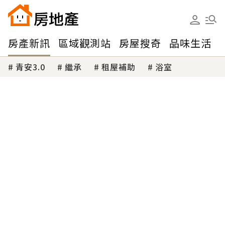
房產新訊
區域觀測站
房屋搜奇
品味生活
青安3.0
繼承
租屋補助
浴室