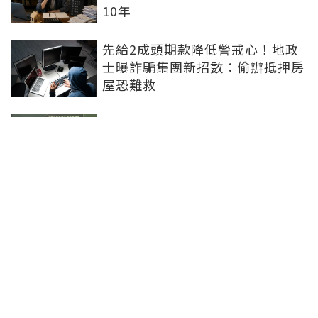
10年
先給2成頭期款降低警戒心！地政
士曝詐騙集團新招數：偷辦抵押房
屋恐難救
社工魂走進房仲業 信義房屋讓助
人專業找到新舞台
基泰大直爛尾建商判退千萬再賠百
萬！律師揭3步驟應變：快通知銀
行止付搶救自備款
聯合線上公司 著作權所有 ©2025