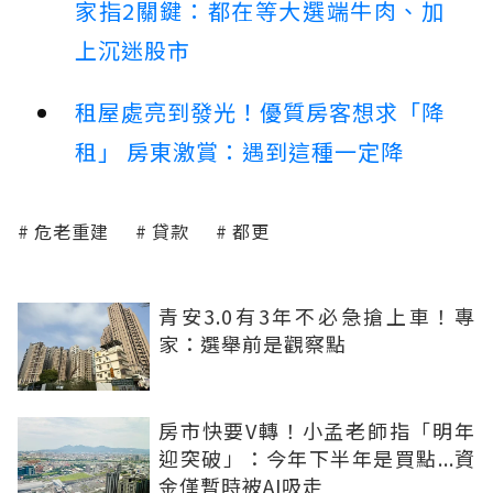
家指2關鍵：都在等大選端牛肉、加
上沉迷股市
租屋處亮到發光！優質房客想求「降
租」 房東激賞：遇到這種一定降
危老重建
貸款
都更
青安3.0有3年不必急搶上車！專
家：選舉前是觀察點
房市快要V轉！小孟老師指「明年
迎突破」：今年下半年是買點...資
金僅暫時被AI吸走