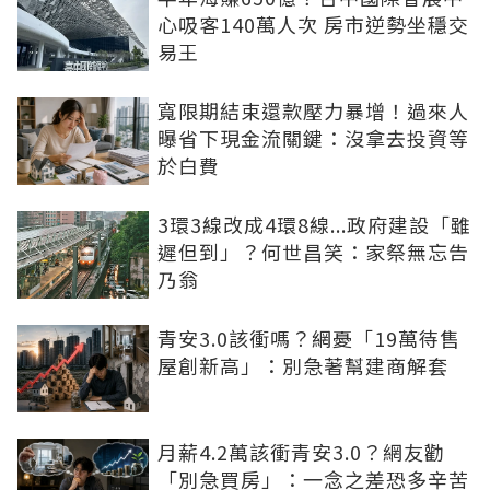
心吸客140萬人次 房市逆勢坐穩交
易王
寬限期結束還款壓力暴增！過來人
曝省下現金流關鍵：沒拿去投資等
於白費
3環3線改成4環8線...政府建設「雖
遲但到」？何世昌笑：家祭無忘告
乃翁
青安3.0該衝嗎？網憂「19萬待售
屋創新高」：別急著幫建商解套
月薪4.2萬該衝青安3.0？網友勸
「別急買房」：一念之差恐多辛苦