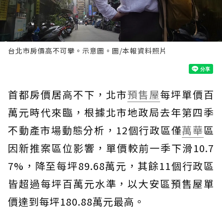
台北市房價高不可攀。示意圖。圖/本報資料照片
首都房價居高不下，北市
預售屋
每坪單價百
萬元時代來臨，根據北市地政局去年第四季
不動產市場動態分析，12個行政區僅
萬華
區
因新推案區位影響，單價較前一季下滑10.7
7%，降至每坪89.68萬元，其餘11個行政區
皆超過每坪百萬元水準，以大安區預售屋單
價達到每坪180.88萬元最高。