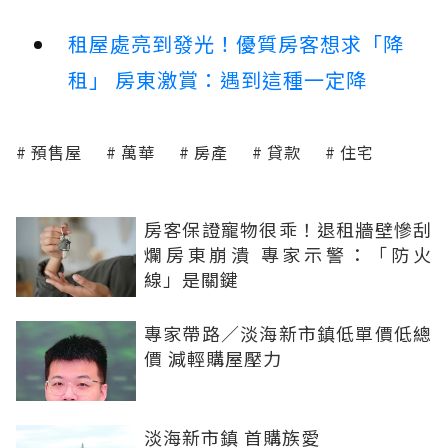
租屋處亮到發光！優質房客想求「降
租」 房東激賞：遇到這種一定降
預售屋
萬華
房產
貸款
住宅
房客保證寵物很乖！退租牆壁慘刮
爛房東崩潰 專家示警：「防火
線」是關鍵
專家帶路／淡海新市鎮低單價低總
價 減輕購屋壓力
淡海新市鎮 首購族愛