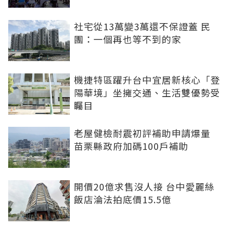
社宅從13萬變3萬還不保證蓋 民
團：一個再也等不到的家
機捷特區躍升台中宜居新核心「登
陽華境」坐擁交通、生活雙優勢受
矚目
老屋健檢耐震初評補助申請爆量
苗栗縣政府加碼100戶補助
開價20億求售沒人接 台中愛麗絲
飯店淪法拍底價15.5億