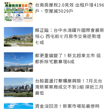
台南房屋稅2.0見效 出租戶增4196
戶、空屋減5029戶
賴正鎰：台中水湳躍升國際會展新
核心 西屯前七月房市交易逆勢增
七成
都更重鎮變了！新北超車北市 這
都拆除宅數暴增6成
台股震盪打擊購屋興致！7月北台
灣新案單周成交不到1組 探近三月
最低
資金沒回流！新案市場陷最慘時