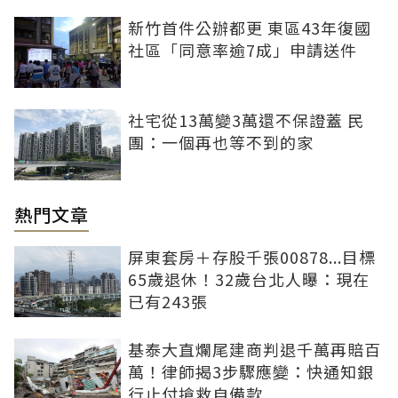
新竹首件公辦都更 東區43年復國
社區「同意率逾7成」申請送件
社宅從13萬變3萬還不保證蓋 民
團：一個再也等不到的家
熱門文章
屏東套房＋存股千張00878...目標
65歲退休！32歲台北人曝：現在
已有243張
基泰大直爛尾建商判退千萬再賠百
萬！律師揭3步驟應變：快通知銀
行止付搶救自備款