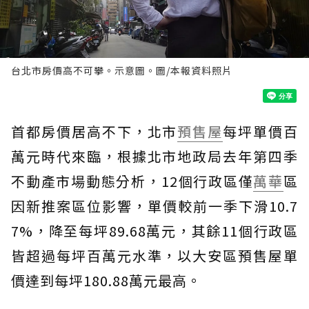
台北市房價高不可攀。示意圖。圖/本報資料照片
首都房價居高不下，北市
預售屋
每坪單價百
萬元時代來臨，根據北市地政局去年第四季
不動產市場動態分析，12個行政區僅
萬華
區
因新推案區位影響，單價較前一季下滑10.7
7%，降至每坪89.68萬元，其餘11個行政區
皆超過每坪百萬元水準，以大安區預售屋單
價達到每坪180.88萬元最高。