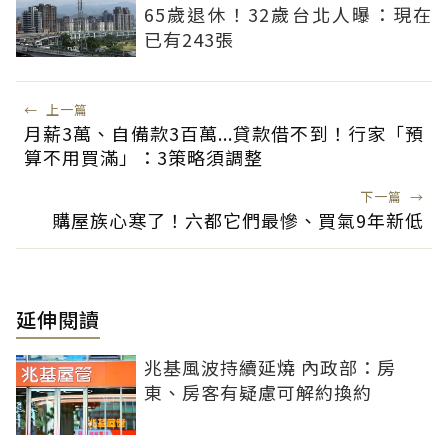
65歲退休！32歲台北人曝：現在
已有243張
←
上一篇
月薪3萬、自備款3百萬...貸款借不到！行家「預
算不用買滿」：3策略須調整
下一篇
→
購屋族心寒了！六都它們最慘、買氣9年新低
延伸閱讀
兆基風波持續延燒 內政部：房
東、房客有疑慮可解約換約