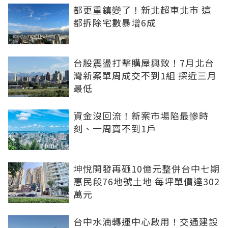
都更重鎮變了！新北超車北市 這
都拆除宅數暴增6成
台股震盪打擊購屋興致！7月北台
灣新案單周成交不到1組 探近三月
最低
資金沒回流！新案市場陷最慘時
刻、一周賣不到1戶
坤悅開發再砸10億元整併台中七期
惠民段76地號土地 每坪單價達302
萬元
台中水湳轉運中心啟用！交通建設