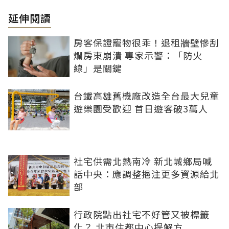
延伸閱讀
房客保證寵物很乖！退租牆壁慘刮
爛房東崩潰 專家示警：「防火
線」是關鍵
台鐵高雄舊機廠改造全台最大兒童
遊樂園受歡迎 首日遊客破3萬人
社宅供需北熱南冷 新北城鄉局喊
話中央：應調整挹注更多資源給北
部
行政院點出社宅不好管又被標籤
化？ 北市住都中心提解方