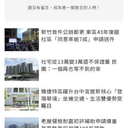
還沒有留言，成為第一個發言的人吧！
新竹首件公辦都更 東區43年復國
社區「同意率逾7成」申請送件
社宅從13萬變3萬還不保證蓋 民
團：一個再也等不到的家
機捷特區躍升台中宜居新核心「登
陽華境」坐擁交通、生活雙優勢受
矚目
老屋健檢耐震初評補助申請爆量
苗栗縣政府加碼100戶補助