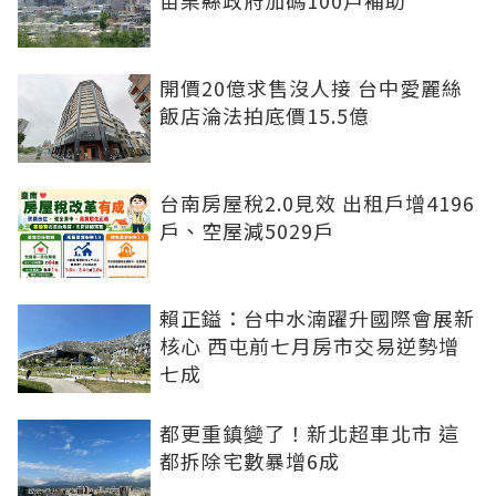
開價20億求售沒人接 台中愛麗絲
飯店淪法拍底價15.5億
台南房屋稅2.0見效 出租戶增4196
戶、空屋減5029戶
賴正鎰：台中水湳躍升國際會展新
核心 西屯前七月房市交易逆勢增
七成
都更重鎮變了！新北超車北市 這
都拆除宅數暴增6成