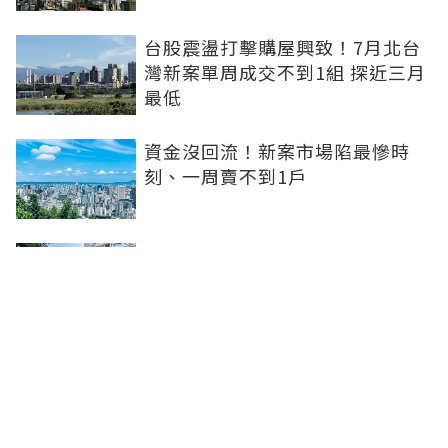
台股震盪打擊購屋興致！7月北台
灣新案單周成交不到1組 探近三月
最低
資金沒回流！新案市場陷最慘時
刻、一周賣不到1戶
坤悅開發再砸10億元整併台中七期
惠民段76地號土地 每坪單價達302
萬元
台中水湳轉運中心啟用！交通建設
落地補強機能品牌建商深耕交亮眼
成績