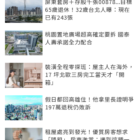
屏東套房＋存股千張00878...目標
65歲退休！32歲台北人曝：現在
已有243張
桃園置地廣場超高確定要拆 國泰
人壽承諾全力配合
裝潢全程零探班：屋主人在海外，
17 坪北歐三房完工當天才「開
箱」
假日都回高雄住！他拿里長證明爭
197萬退稅仍敗訴
租屋處亮到發光！優質房客想求
「降租」 房東激賞：遇到這種一