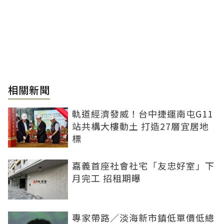
相關新聞
軌道經濟發威！台中捷運南屯G11
站共構大樓動土 打造27層宜居地
標
嘉義首座社會社宅「友忠好室」下
月完工 招租期曝
專家帶路／淡海新市鎮低單價低總