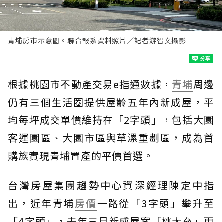
青埔房市示意圖。聯合報系資料照片／記者游智文攝影
根據桃園市不動產交易e指通數據，
青埔
周邊
仍有三個生活圈提供屋齡五年內新成屋，平
均每坪成交單價維持在「2字頭」，包括大園
客運園區、大園市區與草漯重劃區，成為首
購族實現青埔置產的平價首選。
台灣房屋集團趨勢中心資深經理陳定中指
出，近年青埔
房價
一路從「3字頭」攀升至
「4字頭」，去年三月新成屋案「桃大允」更