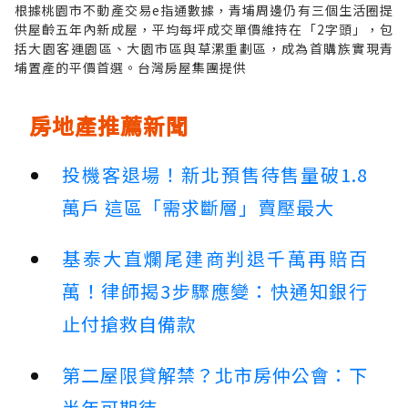
根據桃園市不動產交易e指通數據，青埔周邊仍有三個生活圈提
供屋齡五年內新成屋，平均每坪成交單價維持在「2字頭」，包
括大園客運園區、大園市區與草漯重劃區，成為首購族實現青
埔置產的平價首選。台灣房屋集團提供
房地產推薦新聞
投機客退場！新北預售待售量破1.8
萬戶 這區「需求斷層」賣壓最大
基泰大直爛尾建商判退千萬再賠百
萬！律師揭3步驟應變：快通知銀行
止付搶救自備款
第二屋限貸解禁？北市房仲公會：下
半年可期待