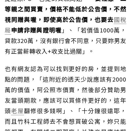
等親之間買賣，價格不能低於公告價，不然
視同贈與喔，即使高於公告價，也要去
國稅
局
申請非贈與證明喔
」、「若價值1000萬，
貸款320萬，沒有銀行會不同意，只要妳男友
有正當薪轉收入+收支比過關」。
也有網友認為可以找到更好的房，並提到地
點的問題，「這附近的透天少說應該有2000
萬的價值，阿公照市價賣，然後部分贊助男
友當頭期款，應該可以買條件更好的，這年
頭
老屋
翻修很多錢啊」、「十分鐘很遠耶，
而且竹科工程師去不會想買破公寓，妳只能