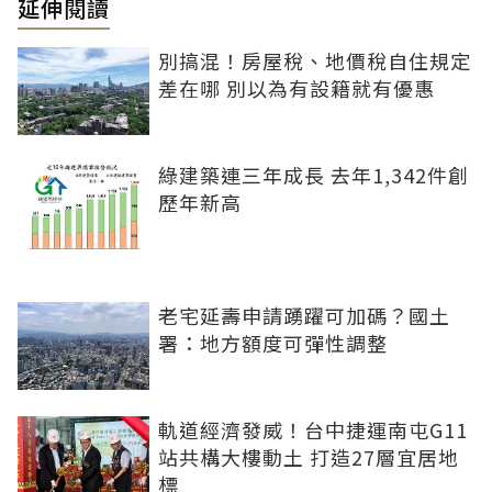
延伸閱讀
別搞混！房屋稅、地價稅自住規定
差在哪 別以為有設籍就有優惠
綠建築連三年成長 去年1,342件創
歷年新高
老宅延壽申請踴躍可加碼？國土
署：地方額度可彈性調整
軌道經濟發威！台中捷運南屯G11
站共構大樓動土 打造27層宜居地
標