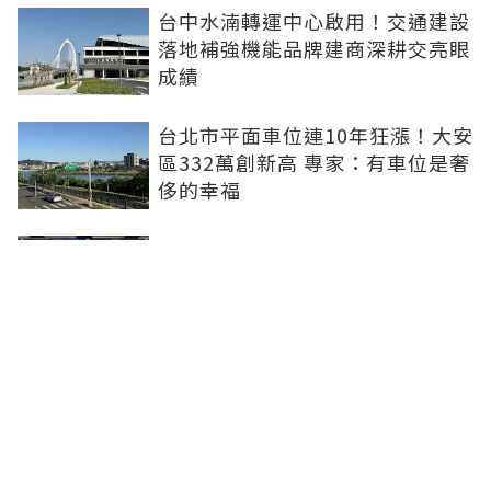
台中水湳轉運中心啟用！交通建設
落地補強機能品牌建商深耕交亮眼
成績
台北市平面車位連10年狂漲！大安
區332萬創新高 專家：有車位是奢
侈的幸福
新北社宅再奪建築奧斯卡 中和安
邦勇摘國家卓越建設獎金質獎
打造信義計畫區永續商辦標竿 南
山信義A26榮獲2026國家卓越建設
獎