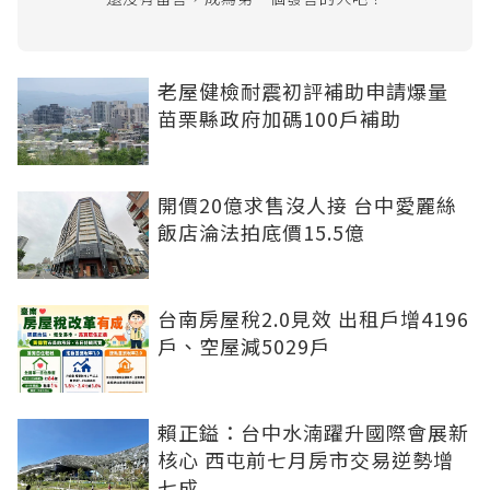
老屋健檢耐震初評補助申請爆量
苗栗縣政府加碼100戶補助
開價20億求售沒人接 台中愛麗絲
飯店淪法拍底價15.5億
台南房屋稅2.0見效 出租戶增4196
戶、空屋減5029戶
賴正鎰：台中水湳躍升國際會展新
核心 西屯前七月房市交易逆勢增
七成