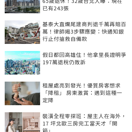
65歲退休！32歲台北人曝：現在
已有243張
基泰大直爛尾建商判退千萬再賠百
萬！律師揭3步驟應變：快通知銀
行止付搶救自備款
假日都回高雄住！他拿里長證明爭
197萬退稅仍敗訴
租屋處亮到發光！優質房客想求
「降租」 房東激賞：遇到這種一
定降
裝潢全程零探班：屋主人在海外，
17 坪北歐三房完工當天才「開
箱」