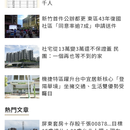
千人
新竹首件公辦都更 東區43年復國
社區「同意率逾7成」申請送件
社宅從13萬變3萬還不保證蓋 民
團：一個再也等不到的家
機捷特區躍升台中宜居新核心「登
陽華境」坐擁交通、生活雙優勢受
矚目
熱門文章
屏東套房＋存股千張00878...目標