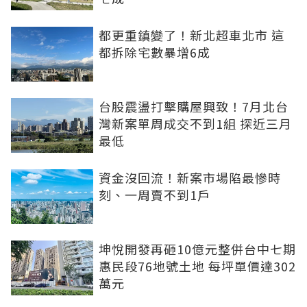
都更重鎮變了！新北超車北市 這
都拆除宅數暴增6成
台股震盪打擊購屋興致！7月北台
灣新案單周成交不到1組 探近三月
最低
資金沒回流！新案市場陷最慘時
刻、一周賣不到1戶
坤悅開發再砸10億元整併台中七期
惠民段76地號土地 每坪單價達302
萬元