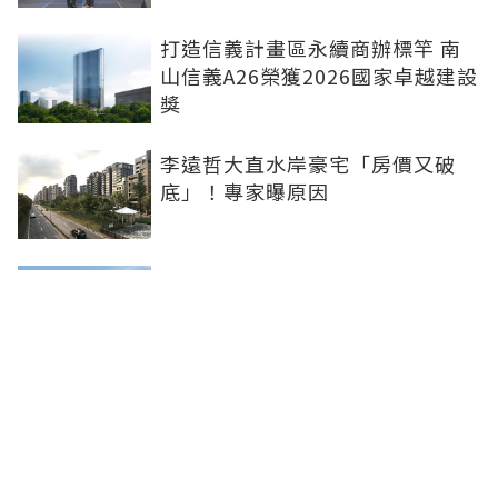
打造信義計畫區永續商辦標竿 南
山信義A26榮獲2026國家卓越建設
獎
李遠哲大直水岸豪宅「房價又破
底」！專家曝原因
雙北下半年新案曝 北士科、林
口、南港等5大百億案登場
台南老屋逾43萬戶搶「老宅延壽」
名額少 議員批中央政策讓地方白
忙