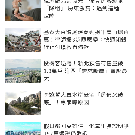
租屋處亮到發光！優質房客想求
「降租」 房東激賞：遇到這種一
定降
基泰大直爛尾建商判退千萬再賠百
萬！律師揭3步驟應變：快通知銀
行止付搶救自備款
投機客退場！新北預售待售量破
1.8萬戶 這區「需求斷層」賣壓最
大
李遠哲大直水岸豪宅「房價又破
底」！專家曝原因
假日都回高雄住！他拿里長證明爭
197萬退稅仍敗訴