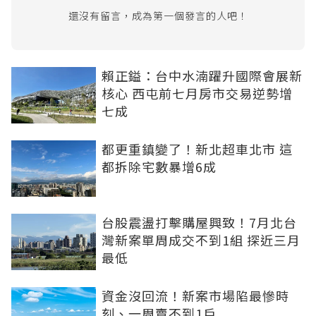
還沒有留言，成為第一個發言的人吧！
賴正鎰：台中水湳躍升國際會展新
核心 西屯前七月房市交易逆勢增
七成
都更重鎮變了！新北超車北市 這
都拆除宅數暴增6成
台股震盪打擊購屋興致！7月北台
灣新案單周成交不到1組 探近三月
最低
資金沒回流！新案市場陷最慘時
刻、一周賣不到1戶