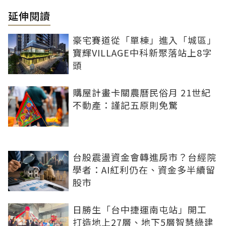
延伸閱讀
豪宅賽道從「單棟」進入「城區」
寶輝VILLAGE中科新聚落站上8字
頭
購屋計畫卡關農曆民俗月 21世紀
不動產：謹記五原則免驚
台股震盪資金會轉進房市？台經院
學者：AI紅利仍在、資金多半續留
股市
日勝生「台中捷運南屯站」開工
打造地上27層、地下5層智慧綠建