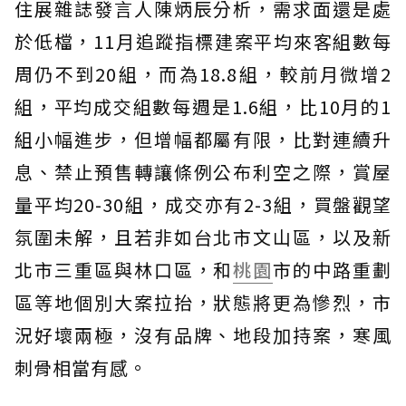
住展雜誌發言人陳炳辰分析，需求面還是處
於低檔，11月追蹤指標建案平均來客組數每
周仍不到20組，而為18.8組，較前月微增2
組，平均成交組數每週是1.6組，比10月的1
組小幅進步，但增幅都屬有限，比對連續升
息、禁止預售轉讓條例公布利空之際，賞屋
量平均20-30組，成交亦有2-3組，買盤觀望
氛圍未解，且若非如台北市文山區，以及新
北市三重區與林口區，和
桃園
市的中路重劃
區等地個別大案拉抬，狀態將更為慘烈，市
況好壞兩極，沒有品牌、地段加持案，寒風
刺骨相當有感。