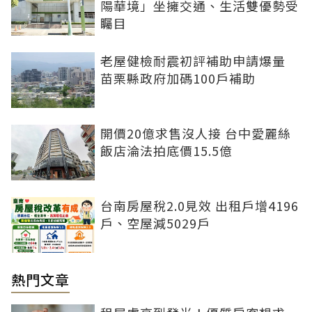
陽華境」坐擁交通、生活雙優勢受
矚目
老屋健檢耐震初評補助申請爆量
苗栗縣政府加碼100戶補助
開價20億求售沒人接 台中愛麗絲
飯店淪法拍底價15.5億
台南房屋稅2.0見效 出租戶增4196
戶、空屋減5029戶
熱門文章