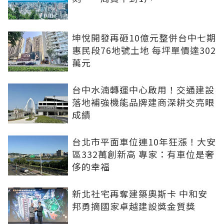
坤悅開發再砸10億元整併台中七期
惠民段76地號土地 每坪單價達302
萬元
台中水湳轉運中心啟用！交通建設
落地補強機能品牌建商深耕交亮眼
成績
台北市平面車位連10年狂漲！大安
區332萬創新高 專家：有車位是奢
侈的幸福
新北社宅再奪建築奧斯卡 中和安
邦勇摘國家卓越建設獎金質獎