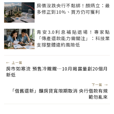
房價沒跌央行不鬆綁！顏炳立：最
多修正到10%、買方仍可獲利
青安3.0利息補貼退場！專家點
「傳產還款能力需關注」：科技業
支撐整體違約風險低
←
上一篇
房市如寒流 預售冷颼颼…10月揭露量創20個月
新低
下一篇
→
「借舊還新」釀房貸寬限期取消 央行借款有規
範勿亂來