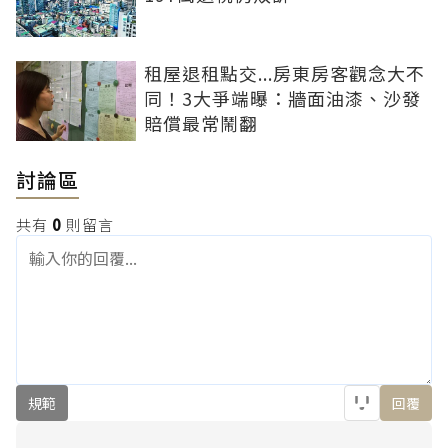
租屋退租點交...房東房客觀念大不
同！3大爭端曝：牆面油漆、沙發
賠償最常鬧翻
討論區
共有
0
則留言
規範
回覆