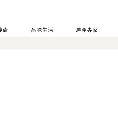
搜奇
品味生活
房產專家