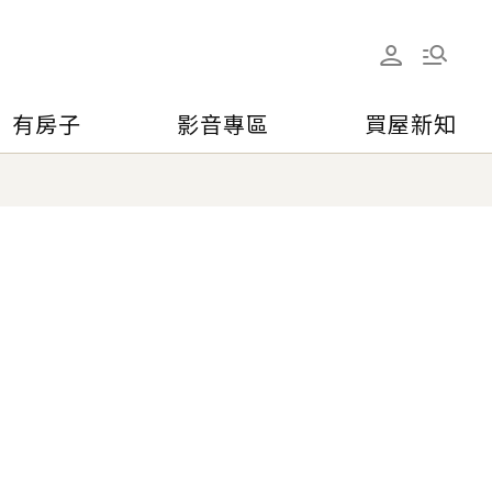
有房子
影音專區
買屋新知