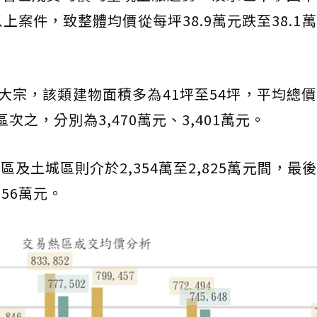
上案件，致整體均價從每坪38.9萬元跌至38.1
為大宗，該類建物面積多為41坪至54坪，平均總
次之，分別為3,470萬元、3,401萬元。
及土城區則介於2,354萬至2,825萬元間，最
656萬元。