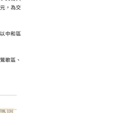
萬元，為交
價以中和區
後鶯歌區、