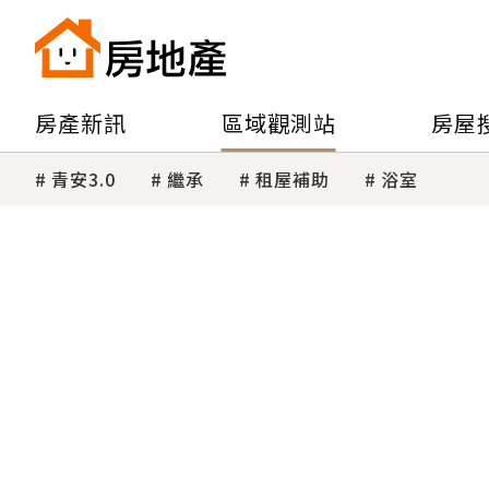
房產新訊
區域觀測站
房屋
青安3.0
繼承
租屋補助
浴室