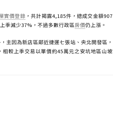
屋
實價登錄
，共計揭露4,185件，總成交金額90
上季減少37%，不過多數行政區
房價
仍上漲。
多，主因為新店區鄰近捷運七張站、央北開發區
，相較上季交易以單價約45萬元之安坑地區山