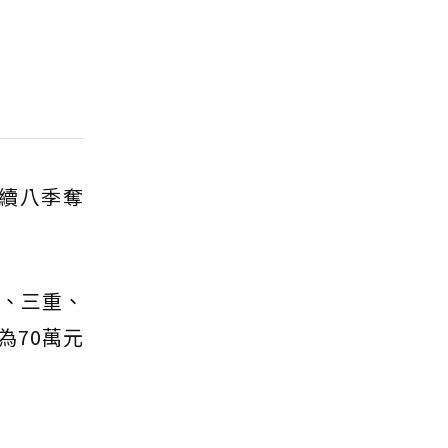
連續八季奪
和、三重、
為70萬元