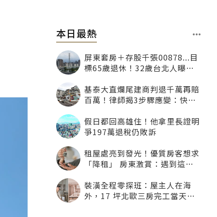
本日最熱
屏東套房＋存股千張00878...目
標65歲退休！32歲台北人曝：
現在已有243張
基泰大直爛尾建商判退千萬再賠
百萬！律師揭3步驟應變：快通
知銀行止付搶救自備款
假日都回高雄住！他拿里長證明
爭197萬退稅仍敗訴
租屋處亮到發光！優質房客想求
「降租」 房東激賞：遇到這種
一定降
裝潢全程零探班：屋主人在海
外，17 坪北歐三房完工當天才
「開箱」