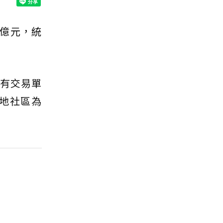
7億元，統
，有交易單
坡地社區為