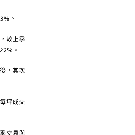
3%。
%，較上季
少2%。
在後，其次
區每坪成交
季交易與