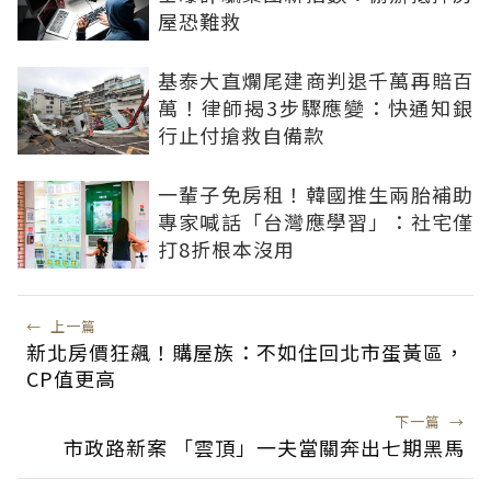
屋恐難救
基泰大直爛尾建商判退千萬再賠百
萬！律師揭3步驟應變：快通知銀
行止付搶救自備款
一輩子免房租！韓國推生兩胎補助
專家喊話「台灣應學習」：社宅僅
打8折根本沒用
←
上一篇
新北房價狂飆！購屋族：不如住回北市蛋黃區，
CP值更高
下一篇
→
市政路新案 「雲頂」一夫當關奔出七期黑馬