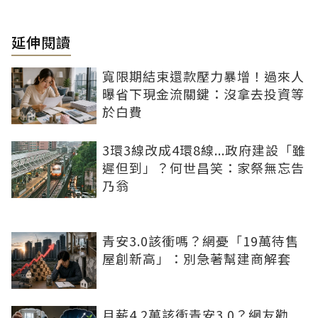
延伸閱讀
寬限期結束還款壓力暴增！過來人
曝省下現金流關鍵：沒拿去投資等
於白費
3環3線改成4環8線...政府建設「雖
遲但到」？何世昌笑：家祭無忘告
乃翁
青安3.0該衝嗎？網憂「19萬待售
屋創新高」：別急著幫建商解套
月薪4.2萬該衝青安3.0？網友勸