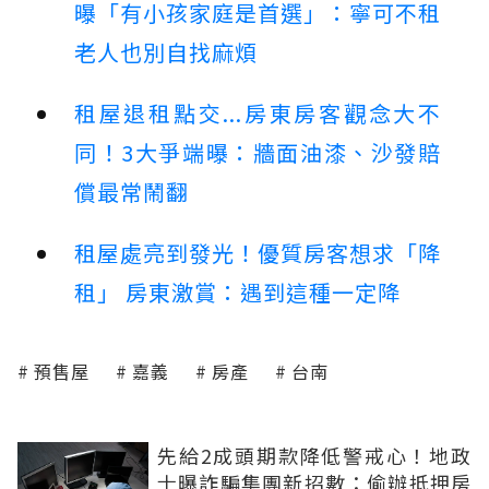
曝「有小孩家庭是首選」：寧可不租
老人也別自找麻煩
租屋退租點交...房東房客觀念大不
同！3大爭端曝：牆面油漆、沙發賠
償最常鬧翻
租屋處亮到發光！優質房客想求「降
租」 房東激賞：遇到這種一定降
預售屋
嘉義
房產
台南
先給2成頭期款降低警戒心！地政
士曝詐騙集團新招數：偷辦抵押房