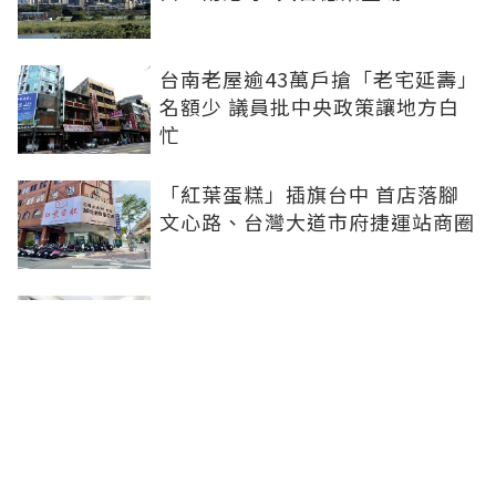
台南老屋逾43萬戶搶「老宅延壽」
名額少 議員批中央政策讓地方白
忙
「紅葉蛋糕」插旗台中 首店落腳
文心路、台灣大道市府捷運站商圈
新北、南投、台南及高雄6中央社
宅招租 14日起申請、明年3月入住
台中單元二「垂直森林聚落」翻轉
豪宅版圖 預售均價站穩8字頭