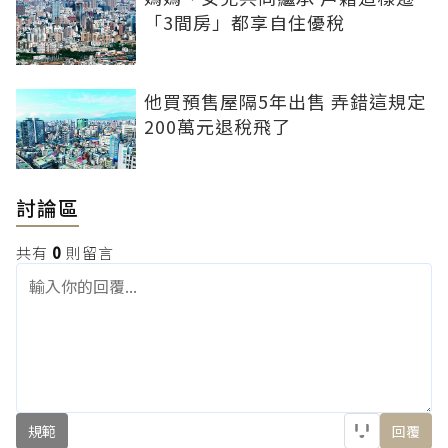
「3間房」都享自住優稅
他買預售屋隔5年出售 弄錯這規定
200萬元退稅飛了
討論區
共有
0
則留言
規範
回覆