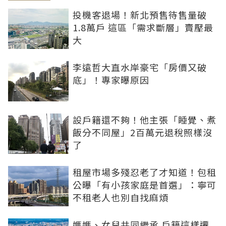
投機客退場！新北預售待售量破
1.8萬戶 這區「需求斷層」賣壓最
大
李遠哲大直水岸豪宅「房價又破
底」！專家曝原因
設戶籍還不夠！他主張「睡覺、煮
飯分不同屋」2百萬元退稅照樣沒
了
租屋市場多殘忍老了才知道！包租
公曝「有小孩家庭是首選」：寧可
不租老人也別自找麻煩
媽媽、女兒共同繼承 戶籍這樣遷