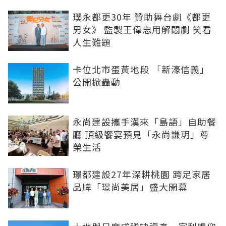
璞永都更30年 贊助舞台劇《都更
男女》 監製王偉忠用解悶劇 笑看
人生難題
卡位北市蛋黃地段 「新濠信義」
公開掀轟動
永尚建設攜手漢來「島語」自助餐
廳 頂級饗宴預見「永尚謙玥」尊
榮生活
璟都建設27年深耕桃園 跨足家居
品牌「璟尚美居」盛大開幕