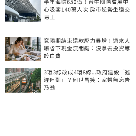
半年海賺650億！台中國際會展中
心吸客140萬人次 房市逆勢坐穩交
易王
寬限期結束還款壓力暴增！過來人
曝省下現金流關鍵：沒拿去投資等
於白費
3環3線改成4環8線...政府建設「雖
遲但到」？何世昌笑：家祭無忘告
乃翁