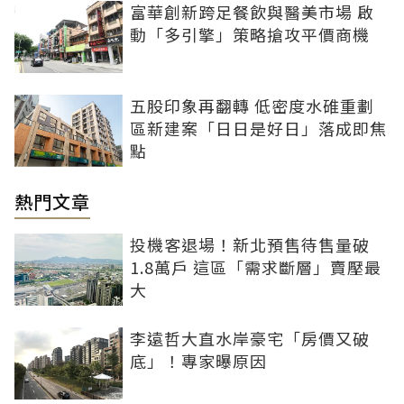
富華創新跨足餐飲與醫美市場 啟
動「多引擎」策略搶攻平價商機
五股印象再翻轉 低密度水碓重劃
區新建案「日日是好日」落成即焦
點
熱門文章
投機客退場！新北預售待售量破
1.8萬戶 這區「需求斷層」賣壓最
大
李遠哲大直水岸豪宅「房價又破
底」！專家曝原因