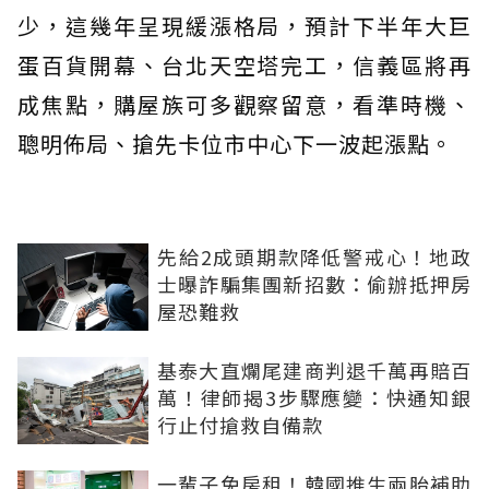
少，這幾年呈現緩漲格局，預計下半年大巨
蛋百貨開幕、台北天空塔完工，信義區將再
成焦點，購屋族可多觀察留意，看準時機、
聰明佈局、搶先卡位市中心下一波起漲點。
先給2成頭期款降低警戒心！地政
士曝詐騙集團新招數：偷辦抵押房
屋恐難救
基泰大直爛尾建商判退千萬再賠百
萬！律師揭3步驟應變：快通知銀
行止付搶救自備款
一輩子免房租！韓國推生兩胎補助