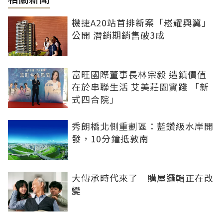
機捷A20站首排新案「崧耀興翼」
公開 潛銷期銷售破3成
富旺國際董事長林宗毅 造鎮價值
在於串聯生活 艾美莊園實踐 「新
式四合院」
秀朗橋北側重劃區：藍鑽級水岸開
發，10分鐘抵敦南
大傳承時代來了 購屋邏輯正在改
變