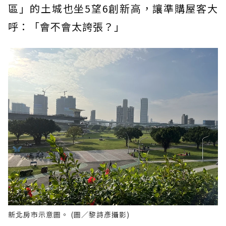
區」的土城也坐5望6創新高，讓準購屋客大
呼：「會不會太誇張？」
新北房市示意圖。 (圖／黎詩彥攝影)