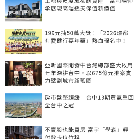
土地與尺度成稀缺資產 富利暘仰
承展現高端透天保值新價值
199元抽50萬大獎！「2026璟都
有愛健行嘉年華」熱血報名中！
亞昕國際開發中台灣總部盛大啟用
七年深耕台中，以675億元推案實
力擘劃城市新藍圖
房市盤整趨緩 台中13期買氣重回
全台中之冠
不賣股也能買房 富宇「學森」輕
付款卡位竹科