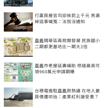
打贏房屋官司卻挨罰上千元 男漏
掉這事喊冤：法院沒通知
嘉義
精華區再掀開發潮 民族國小
二期都更基地比一期大2倍
嘉義
市老屋延壽補助 修繕最高可
領960萬元申請期曝
台積電進駐
嘉義
掀熱議 在地人憂
房價遭哄抬：產業紅利誰受惠？