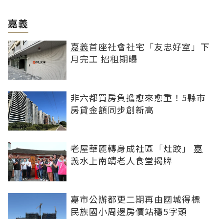
嘉義
嘉義
首座社會社宅「友忠好室」下
月完工 招租期曝
非六都買房負擔愈來愈重！5縣市
房貸金額同步創新高
老屋華麗轉身成社區「灶跤」
嘉
義
水上南靖老人食堂揭牌
嘉市公辦都更二期再由國城得標
民族國小周邊房價站穩5字頭