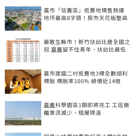
嘉市「信義區」抵費地標售熱爆
地坪最高8字頭！房市天花板墊高
最敢生縣市！新竹扶幼比居全國之
冠
嘉義
留不住青年、扶幼比最低
嘉市建國二村抵費地3標全數順利
標脫 標脫率100% 總價近14億
嘉義
科學園區1期即將完工 工班撤
離車流減少、租屋降溫