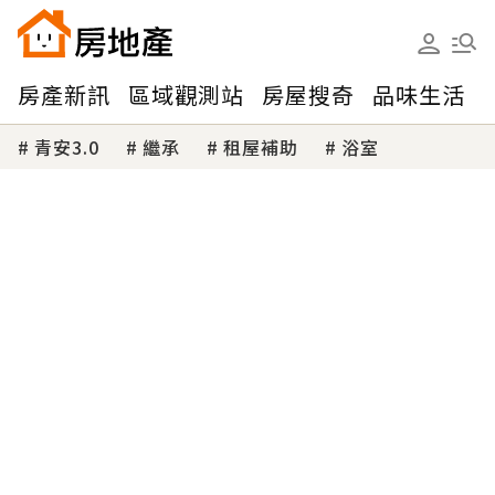
房產新訊
區域觀測站
房屋搜奇
品味生活
青安3.0
繼承
租屋補助
浴室