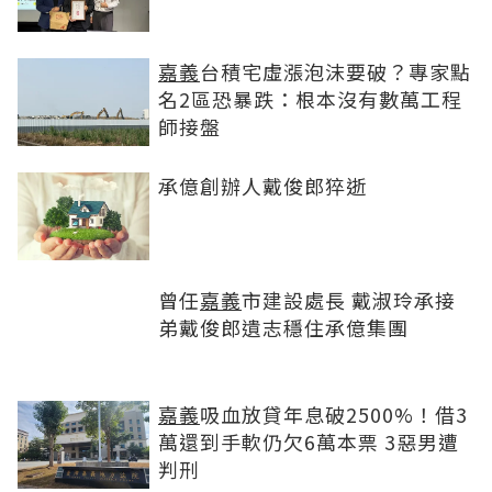
嘉義
台積宅虛漲泡沫要破？專家點
名2區恐暴跌：根本沒有數萬工程
師接盤
承億創辦人戴俊郎猝逝
曾任
嘉義
市建設處長 戴淑玲承接
弟戴俊郎遺志穩住承億集團
嘉義
吸血放貸年息破2500%！借3
萬還到手軟仍欠6萬本票 3惡男遭
判刑