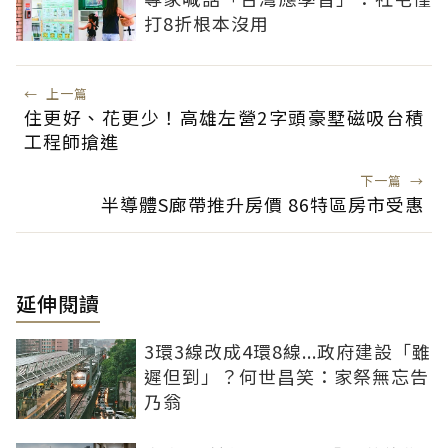
打8折根本沒用
←
上一篇
住更好、花更少！高雄左營2字頭豪墅磁吸台積
工程師搶進
下一篇
→
半導體S廊帶推升房價 86特區房市受惠
延伸閱讀
3環3線改成4環8線...政府建設「雖
遲但到」？何世昌笑：家祭無忘告
乃翁