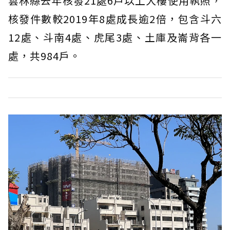
雲林縣去年核發21處6戶以上大樓使用執照，
核發件數較2019年8處成長逾2倍，包含斗六
12處、斗南4處、虎尾3處、土庫及崙背各一
處，共984戶。