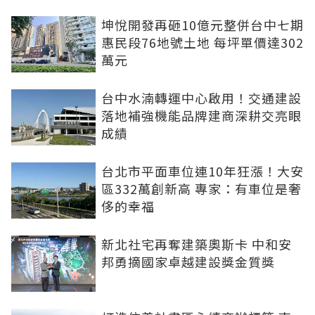
坤悅開發再砸10億元整併台中七期
惠民段76地號土地 每坪單價達302
萬元
台中水湳轉運中心啟用！交通建設
落地補強機能品牌建商深耕交亮眼
成績
台北市平面車位連10年狂漲！大安
區332萬創新高 專家：有車位是奢
侈的幸福
新北社宅再奪建築奧斯卡 中和安
邦勇摘國家卓越建設獎金質獎