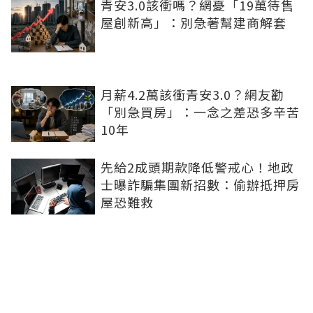
青安3.0該衝嗎？網憂「19萬待售
屋創新高」：別急著幫建商解套
月薪4.2萬該衝青安3.0？網友勸
「別急買房」：一念之差恐多辛苦
10年
先給2成頭期款降低警戒心！地政
士曝詐騙集團新招數：偷辦抵押房
屋恐難救