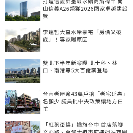
打造信義計畫區永續商辦標竿 南
山信義A26榮獲2026國家卓越建設
獎
李遠哲大直水岸豪宅「房價又破
底」！專家曝原因
雙北下半年新案曝 北士科、林
口、南港等5大百億案登場
台南老屋逾43萬戶搶「老宅延壽」
名額少 議員批中央政策讓地方白
忙
「紅葉蛋糕」插旗台中 首店落腳
文心路、台灣大道市府捷運站商圈