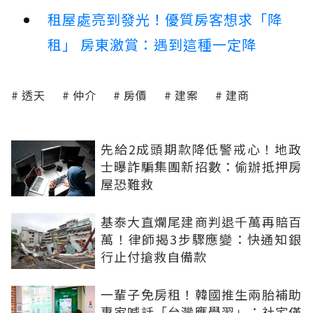
租屋處亮到發光！優質房客想求「降
租」 房東激賞：遇到這種一定降
透天
仲介
房價
建案
建商
先給2成頭期款降低警戒心！地政
士曝詐騙集團新招數：偷辦抵押房
屋恐難救
基泰大直爛尾建商判退千萬再賠百
萬！律師揭3步驟應變：快通知銀
行止付搶救自備款
一輩子免房租！韓國推生兩胎補助
專家喊話「台灣應學習」：社宅僅