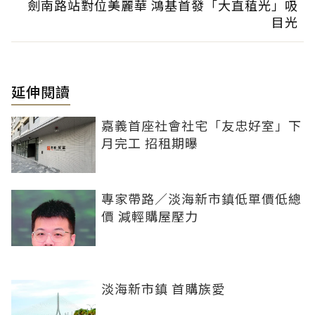
劍南路站對位美麗華 鴻基首發「大直稙光」吸
目光
延伸閱讀
嘉義首座社會社宅「友忠好室」下
月完工 招租期曝
專家帶路／淡海新市鎮低單價低總
價 減輕購屋壓力
淡海新市鎮 首購族愛