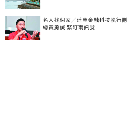
名人找個家／廷豐金融科技執行副
總黃勇諴 緊盯兩訊號