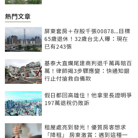
熱門文章
屏東套房＋存股千張00878...目標
65歲退休！32歲台北人曝：現在
已有243張
基泰大直爛尾建商判退千萬再賠百
萬！律師揭3步驟應變：快通知銀
行止付搶救自備款
假日都回高雄住！他拿里長證明爭
197萬退稅仍敗訴
租屋處亮到發光！優質房客想求
「降租」 房東激賞：遇到這種一