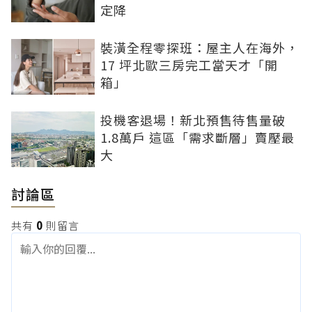
定降
裝潢全程零探班：屋主人在海外，
17 坪北歐三房完工當天才「開
箱」
投機客退場！新北預售待售量破
1.8萬戶 這區「需求斷層」賣壓最
大
討論區
共有
0
則留言