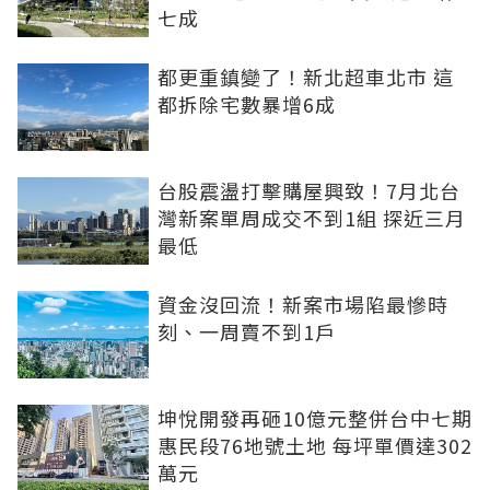
七成
都更重鎮變了！新北超車北市 這
都拆除宅數暴增6成
台股震盪打擊購屋興致！7月北台
灣新案單周成交不到1組 探近三月
最低
資金沒回流！新案市場陷最慘時
刻、一周賣不到1戶
坤悅開發再砸10億元整併台中七期
惠民段76地號土地 每坪單價達302
萬元