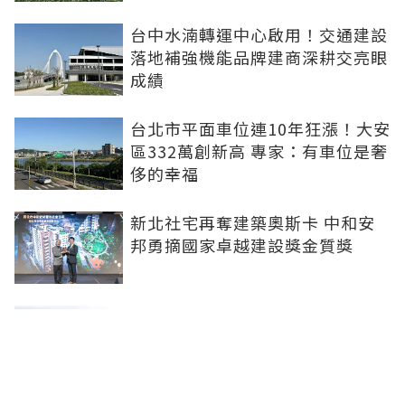
台中水湳轉運中心啟用！交通建設
落地補強機能品牌建商深耕交亮眼
成績
台北市平面車位連10年狂漲！大安
區332萬創新高 專家：有車位是奢
侈的幸福
新北社宅再奪建築奧斯卡 中和安
邦勇摘國家卓越建設獎金質獎
打造信義計畫區永續商辦標竿 南
山信義A26榮獲2026國家卓越建設
獎