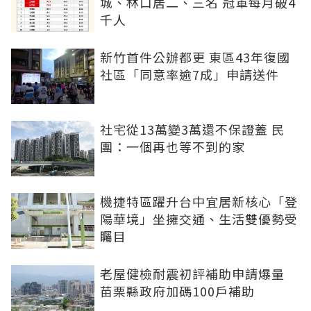
城、林口居二、三名 冠軍每月破4
千人
新竹首件公辦都更 東區43年復國
社區「同意率逾7成」申請送件
社宅從13萬變3萬還不保證蓋 民
團：一個再也等不到的家
機捷特區躍升台中宜居新核心「登
陽華境」坐擁交通、生活雙優勢受
矚目
老屋健檢耐震初評補助申請爆量
苗栗縣政府加碼100戶補助