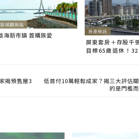
區域觀測站
房產新訊
淡海新市鎮 首購族愛
屏東套房＋存股千張00
目標65歲退休！3
曝：現在已有243張
專家揭預售屋3
低首付10萬輕鬆成家？揭三大評估
的是門檻而