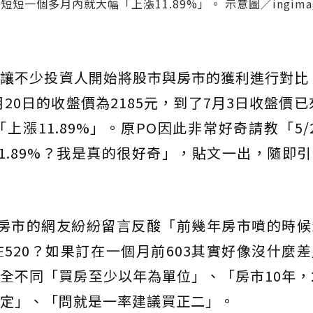
短一個多月內就大幅「上漲11.89%」。 示意圖／ingima
也讓不少投資人開始將股市與房市的獲利進行對比
20日的收盤價為2185元，到了7月3日收盤價已來
漲11.89%」。原PO因此非常好奇請教「5/
1.89%？我是真的很好奇」，貼文一出，隨即
向房市的網友紛紛留言反酸「前幾年房市噴的時候
520？如果訂在一個月前603其實好像沒什麼
全不同「買房至少以年為單位」、「房市10年，
定」、「問就是一率建議買正二」。