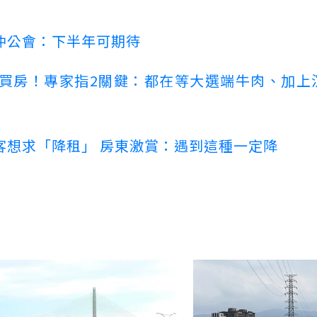
仲公會：下半年可期待
場買房！專家指2關鍵：都在等大選端牛肉、加上
客想求「降租」 房東激賞：遇到這種一定降