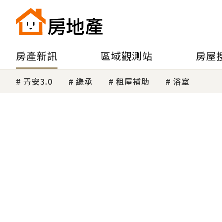
房產新訊
區域觀測站
房屋
青安3.0
繼承
租屋補助
浴室