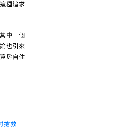
己這種追求
其中一個
論也引來
買房自住
付搶救