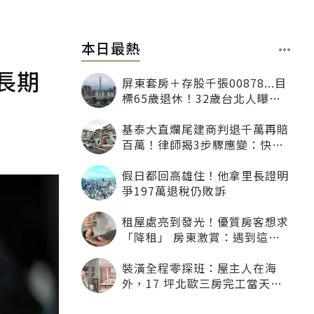
本日最熱
長期
屏東套房＋存股千張00878...目
標65歲退休！32歲台北人曝：
現在已有243張
基泰大直爛尾建商判退千萬再賠
百萬！律師揭3步驟應變：快通
知銀行止付搶救自備款
假日都回高雄住！他拿里長證明
爭197萬退稅仍敗訴
租屋處亮到發光！優質房客想求
「降租」 房東激賞：遇到這種
一定降
裝潢全程零探班：屋主人在海
外，17 坪北歐三房完工當天才
「開箱」