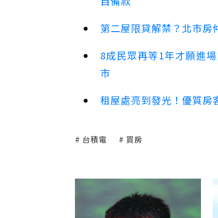
自備款
第二屋限貸解禁？北市房
8成民眾再等1年才願進
市
租屋處亮到發光！優質房
台積電
買房