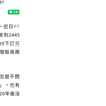
ge
。近日
PT
到2445
20下訂
買
引發股房兩
怎麼不問
差」。也有
20年後沒