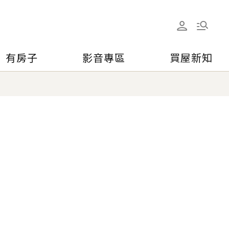
有房子
影音專區
買屋新知