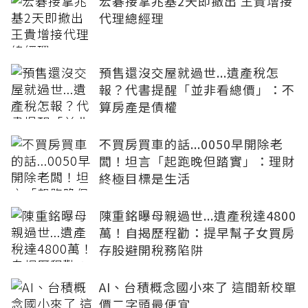
宏碁接掌兆基2天即撤出 王貴增接
代理總經理
預售還沒交屋就過世...遺產稅怎
報？代書提醒「並非看總價」：不
算房產是債權
不買房買車的話...0050早開除老
闆！坦言「起跑晚但踏實」：理財
終極目標是生活
陳重銘曝母親過世...遺產稅達4800
萬！自揭歷程勸：提早幫子女買房
存股避開稅務陷阱
AI、台積概念國小來了 這間新校單
價二字頭最便宜