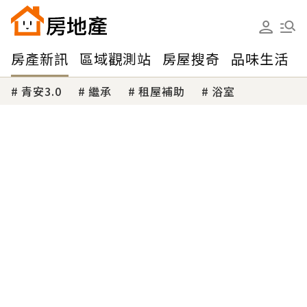
房產新訊
區域觀測站
房屋搜奇
品味生活
青安3.0
繼承
租屋補助
浴室