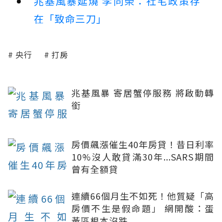
兆基風暴延燒 李同榮：社宅政策存
在「致命三刀」
央行
打房
兆基風暴 寄居蟹停服務 將啟動轉
銜
房價飆漲催生40年房貸！昔日利率
10%沒人敢貸滿30年...SARS期間
曾有全額貸
連續66個月生不如死！他質疑「高
房價不生是假命題」 網開酸：蛋
黃區根本沒跌