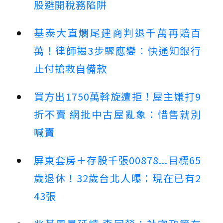
股避開稅務陷阱
基泰大直爛尾建商判退千萬再賠百
萬！律師揭3步驟應變：快通知銀行
止付搶救自備款
買方出1750萬斡旋遭拒！屋主嫌打9
折不賣 網批中古屋亂象：惜售就別
喊賣
屏東套房＋存股千張00878...目標65
歲退休！32歲台北人曝：現在已有2
43張