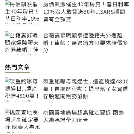
房價飆漲催生40年房貸！昔日利率
10%沒人敢貸滿30年...SARS期間
曾有全額貸
台籍妻辭職顧家遭陸籍夫外遇離
婚！律師：無過錯方可要求賠償多
分
熱門文章
陳重銘曝母親過世...遺產稅達4800
萬！自揭歷程勸：提早幫子女買房
存股避開稅務陷阱
桃園置地廣場超高確定要拆 國泰
人壽承諾全力配合