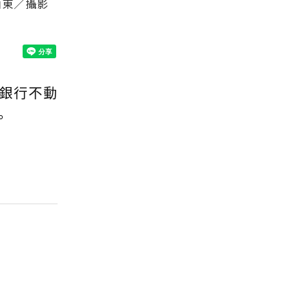
伯東／攝影
銀行不動
。