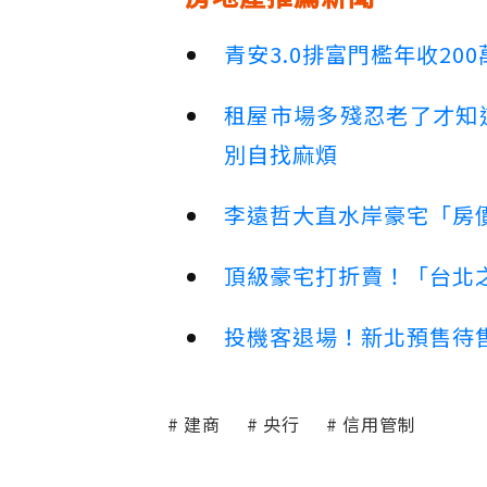
青安3.0排富門檻年收2
租屋市場多殘忍老了才知
別自找麻煩
李遠哲大直水岸豪宅「房
頂級豪宅打折賣！「台北之
投機客退場！新北預售待售
建商
央行
信用管制