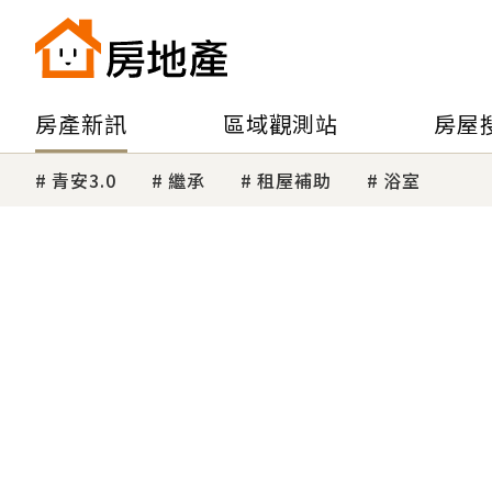
房產新訊
區域觀測站
房屋
青安3.0
繼承
租屋補助
浴室