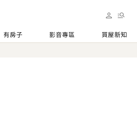
有房子
影音專區
買屋新知