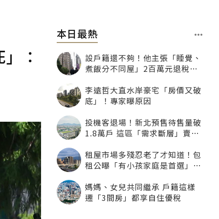
本日最熱
死」：
設戶籍還不夠！他主張「睡覺、
煮飯分不同屋」2百萬元退稅照
樣沒了
李遠哲大直水岸豪宅「房價又破
底」！專家曝原因
投機客退場！新北預售待售量破
1.8萬戶 這區「需求斷層」賣壓
最大
租屋市場多殘忍老了才知道！包
租公曝「有小孩家庭是首選」：
寧可不租老人也別自找麻煩
媽媽、女兒共同繼承 戶籍這樣
遷「3間房」都享自住優稅