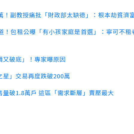
00萬！副教授痛批「財政部太缺德」：根本劫貧濟
道！包租公曝「有小孩家庭是首選」：寧可不租
價又破底」！專家曝原因
星」交易再度跌破200萬
量破1.8萬戶 這區「需求斷層」賣壓最大