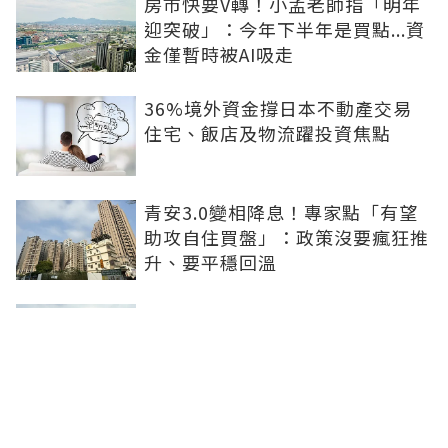
房市快要V轉！小孟老師指「明年
迎突破」：今年下半年是買點...資
金僅暫時被AI吸走
36%境外資金撐日本不動產交易
住宅、飯店及物流躍投資焦點
青安3.0變相降息！專家點「有望
助攻自住買盤」：政策沒要瘋狂推
升、要平穩回溫
爸媽出錢買房...最怕被不孝子賣
掉！預告登記3保命防範：簡單手
續就能保障
房子漲價不是紙上富貴！原屋融資
優缺點1次看：低利長年期、但審