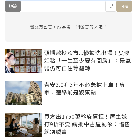
規範
回覆
還沒有留言，成為第一個發言的人吧！
頭期款投股市...慘被洗出場！吳淡
如點「一生至少要有間房」：景氣
弱仍可自住等翻轉
青安3.0有3年不必急搶上車！專
家：選舉前是觀察點
買方出1750萬斡旋遭拒！屋主嫌
打9折不賣 網批中古屋亂象：惜售
就別喊賣