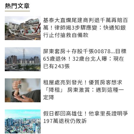
熱門文章
基泰大直爛尾建商判退千萬再賠百
萬！律師揭3步驟應變：快通知銀
行止付搶救自備款
屏東套房＋存股千張00878...目標
65歲退休！32歲台北人曝：現在
已有243張
租屋處亮到發光！優質房客想求
「降租」 房東激賞：遇到這種一
定降
假日都回高雄住！他拿里長證明爭
197萬退稅仍敗訴