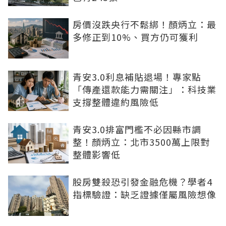
房價沒跌央行不鬆綁！顏炳立：最
多修正到10%、買方仍可獲利
青安3.0利息補貼退場！專家點
「傳產還款能力需關注」：科技業
支撐整體違約風險低
青安3.0排富門檻不必因縣市調
整！顏炳立：北市3500萬上限對
整體影響低
股房雙殺恐引發金融危機？學者4
指標驗證：缺乏證據僅屬風險想像