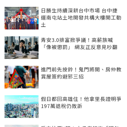
日勝生持續深耕台中市場 台中捷
運南屯站土地開發共構大樓開工動
土
青安3.0排富掀爭議！高薪族喊
「像被懲罰」 網友正反意見吵翻
進門前先按鈴！鬼門將開、房仲教
賞屋簽約避邪三招
假日都回高雄住！他拿里長證明爭
197萬退稅仍敗訴