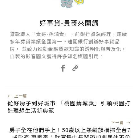
好事貸-貴哥來開講
貸款職人「貴哥-孫鴻貴」，前銀行資深經理，連續
多年房貸業績全國第一。離開銀行創辦好事貸品
牌， 並致力推動金融貸款知識的透明化與普及化，
自製的影音圖文獲得許多知名媒體引用。
←
上一篇
從好房子到好城市 「桃園鑄城獎」引領桃園打
造理想生活新典範
下一篇
→
房子全在他們手上！50歲以上熟齡族橫掃全台7
成房產 專家憂：財富集中長輩恐加劇居住不公