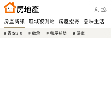
房產新訊
區域觀測站
房屋搜奇
品味生活
青安3.0
繼承
租屋補助
浴室