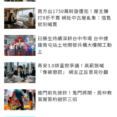
買方出1750萬斡旋遭拒！屋主嫌
打9折不賣 網批中古屋亂象：惜售
就別喊賣
日勝生持續深耕台中市場 台中捷
運南屯站土地開發共構大樓開工動
土
青安3.0排富掀爭議！高薪族喊
「像被懲罰」 網友正反意見吵翻
進門前先按鈴！鬼門將開、房仲教
賞屋簽約避邪三招