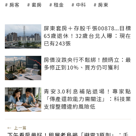
房客
套房
租金
中科
房東
屏東套房＋存股千張00878...目標
65歲退休！32歲台北人曝：現在
已有243張
房價沒跌央行不鬆綁！顏炳立：最
多修正到10%、買方仍可獲利
青安3.0利息補貼退場！專家點
「傳產還款能力需關注」：科技業
支撐整體違約風險低
←
上一篇
下午看房最好！租屋老鳥揭「避雷3原則」：千