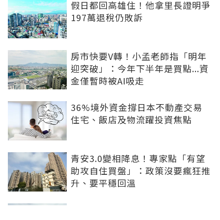
假日都回高雄住！他拿里長證明爭
197萬退稅仍敗訴
房市快要V轉！小孟老師指「明年
迎突破」：今年下半年是買點...資
金僅暫時被AI吸走
36%境外資金撐日本不動產交易
住宅、飯店及物流躍投資焦點
青安3.0變相降息！專家點「有望
助攻自住買盤」：政策沒要瘋狂推
升、要平穩回溫
爸媽出錢買房...最怕被不孝子賣