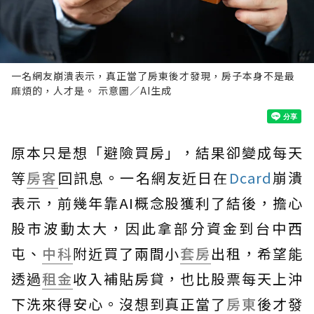
一名網友崩潰表示，真正當了房東後才發現，房子本身不是最
麻煩的，人才是。 示意圖／AI生成
原本只是想「避險買房」，結果卻變成每天
等
房客
回訊息。一名網友近日在
Dcard
崩潰
表示，前幾年靠AI概念股獲利了結後，擔心
股市波動太大，因此拿部分資金到台中西
屯、
中科
附近買了兩間小
套房
出租，希望能
透過
租金
收入補貼房貸，也比股票每天上沖
下洗來得安心。沒想到真正當了
房東
後才發