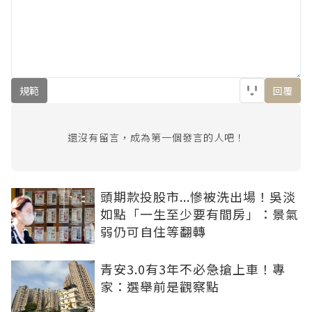
規範
回覆
還沒有留言，成為第一個發言的人吧！
頭期款投股市...慘被洗出場！吳淡
如點「一生至少要有間房」：景氣
弱仍可自住等翻轉
青安3.0有3年不必急搶上車！專
家：選舉前是觀察點