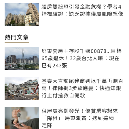
股房雙殺恐引發金融危機？學者4
指標驗證：缺乏證據僅屬風險想像
熱門文章
屏東套房＋存股千張00878...目標
65歲退休！32歲台北人曝：現在
已有243張
基泰大直爛尾建商判退千萬再賠百
萬！律師揭3步驟應變：快通知銀
行止付搶救自備款
租屋處亮到發光！優質房客想求
「降租」 房東激賞：遇到這種一
定降