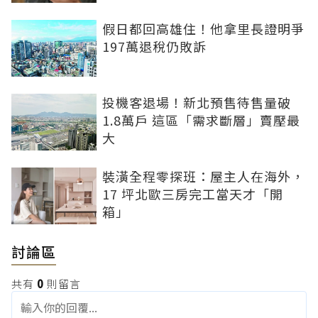
假日都回高雄住！他拿里長證明爭
197萬退稅仍敗訴
投機客退場！新北預售待售量破
1.8萬戶 這區「需求斷層」賣壓最
大
裝潢全程零探班：屋主人在海外，
17 坪北歐三房完工當天才「開
箱」
討論區
共有
0
則留言