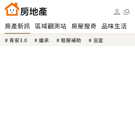
房產新訊
區域觀測站
房屋搜奇
品味生活
青安3.0
繼承
租屋補助
浴室