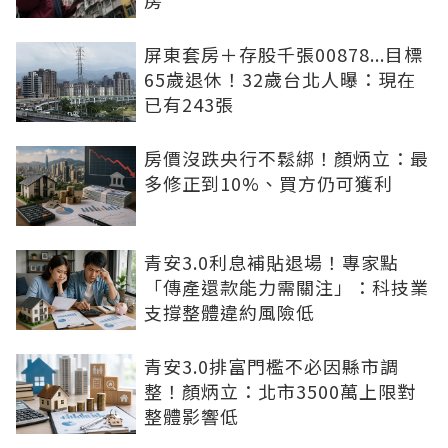
屏東套房＋存股千張00878...目標
65歲退休！32歲台北人曝：現在
已有243張
房價沒跌央行不鬆綁！顏炳立：最
多修正到10%、買方仍可獲利
青安3.0利息補貼退場！專家點
「傳產還款能力需關注」：科技業
支撐整體違約風險低
青安3.0排富門檻不必因縣市調
整！顏炳立：北市3500萬上限對
整體影響低