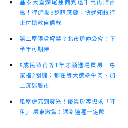
基泰大直爛尾建商判退千萬再賠百
萬！律師揭3步驟應變：快通知銀行
止付搶救自備款
第二屋限貸解禁？北市房仲公會：下
半年可期待
8成民眾再等1年才願進場買房！專
家指2關鍵：都在等大選端牛肉、加
上沉迷股市
租屋處亮到發光！優質房客想求「降
租」 房東激賞：遇到這種一定降