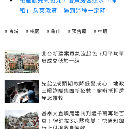
租」 房東激賞：遇到這種一定降
青埔
桃園
龜山
預售屋
中壢
北台新建案買氣沒起色 7月平均單
周成交低於一組
先給2成頭期款降低警戒心！地政
士曝詐騙集團新招數：偷辦抵押房
屋恐難救
基泰大直爛尾建商判退千萬再賠百
萬！律師揭3步驟應變：快通知銀
行止付搶救自備款