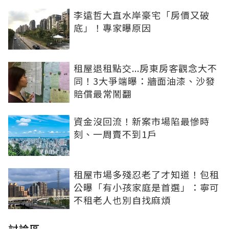
李遠哲大直水岸豪宅「房價又破
底」！專家曝原因
租屋退租點交...房東房客觀念大不
同！3大爭端曝：牆面油漆、沙發
賠償最常鬧翻
資金沒回流！新案市場陷最慘時
刻、一周賣不到1戶
租屋市場多殘忍老了才知道！包租
公曝「有小孩家庭是首選」：寧可
不租老人也別自找麻煩
討論區