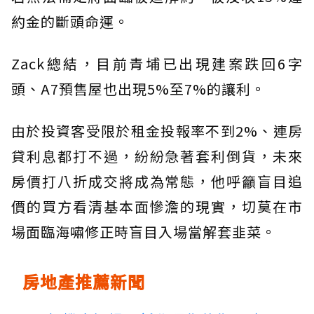
約金的斷頭命運。
Zack總結，目前青埔已出現建案跌回6字
頭、A7預售屋也出現5%至7%的讓利。
由於投資客受限於租金投報率不到2%、連房
貸利息都打不過，紛紛急著套利倒貨，未來
房價打八折成交將成為常態，他呼籲盲目追
價的買方看清基本面慘澹的現實，切莫在市
場面臨海嘯修正時盲目入場當解套韭菜。
房地產推薦新聞