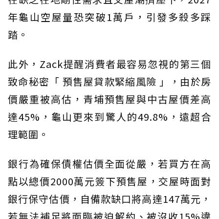
年龜山空屋量恐突破1萬戶，引發多殺多踩
踏。
此外，Zack提醒消費者最容易忽視的第三個
致命秘密「 預售屋貸款緊縮風險 」，由於房
價嚴重被高估，青埔預售屋與中古屋價差高
達45%，龜山更來到驚人的49.8%，遠超合
理範圍。
銀行為確保債權估價全面從嚴，若買方在高
點以總價2000萬元簽下預售屋，交屋時面對
銀行保守估價，自備款缺口將高達147萬元，
若無法補足將面臨被迫解約、被沒收15%違