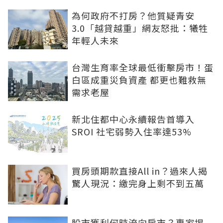
為何政府不打房？他質疑青安
3.0「越貸越重」網友怒批：犧牲
年輕人未來
台灣生育率全球最低衝擊房市！蛋
白區成重災負資產 都更也難救無
需求老屋
新北住都中心永續報告首導入
SROI 社宅弱勢入住率達53%
買房頭期款直接All in？過來人揭
驚人現況：繳完身上剩不到五萬
股市獲利何時流向房市？專家揭