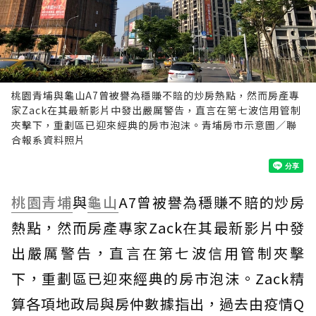
桃園青埔與龜山A7曾被譽為穩賺不賠的炒房熱點，然而房產專
家Zack在其最新影片中發出嚴厲警告，直言在第七波信用管制
夾擊下，重劃區已迎來經典的房市泡沫。青埔房市示意圖／聯
合報系資料照片
桃園
青埔
與
龜山
A7曾被譽為穩賺不賠的炒房
熱點，然而房產專家Zack在其最新影片中發
出嚴厲警告，直言在第七波信用管制夾擊
下，重劃區已迎來經典的房市泡沫。Zack精
算各項地政局與房仲數據指出，過去由疫情Q