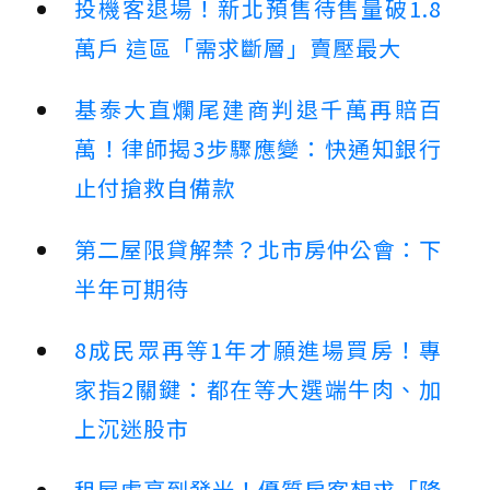
投機客退場！新北預售待售量破1.8
萬戶 這區「需求斷層」賣壓最大
基泰大直爛尾建商判退千萬再賠百
萬！律師揭3步驟應變：快通知銀行
止付搶救自備款
第二屋限貸解禁？北市房仲公會：下
半年可期待
8成民眾再等1年才願進場買房！專
家指2關鍵：都在等大選端牛肉、加
上沉迷股市
租屋處亮到發光！優質房客想求「降