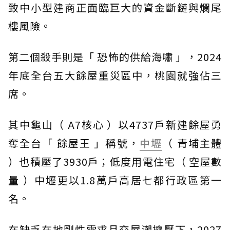
致中小型建商正面臨巨大的資金斷鏈與爛尾
樓風險。
第二個殺手則是「 恐怖的供給海嘯 」，2024
年底全台五大餘屋重災區中，桃園就強佔三
席。
其中龜山（ A7核心 ）以4737戶新建餘屋勇
奪全台「 餘屋王 」稱號，
中壢
（ 青埔主體
）也積壓了3930戶；低度用電住宅（ 空屋數
量 ）中壢更以1.8萬戶高居七都行政區第一
名。
在缺乏在地剛性需求且交屋潮擠壓下，2027