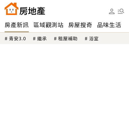
房產新訊
區域觀測站
房屋搜奇
品味生活
青安3.0
繼承
租屋補助
浴室