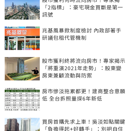
「2指標」：豪宅現金買斷是第一
訊號
兆基風暴掀制度檢討 內政部著手
研議包租代管機制
股市獲利終將流向房市！專家揭示
「將重演2021年走勢」：股東變
房東兼顧流動與防禦
房市慘淡拖累都更！建商整合意願
低 全台拆照量探6年新低
買房首購先求上車！吳淡如點關鍵
「負擔得起+好轉手」：別把自住