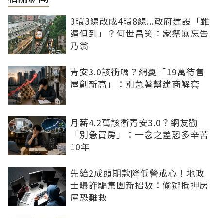
3環3線改成4環8線...政府建設「雖
遲但到」？何世昌笑：家祭無忘告
乃翁
青安3.0該衝嗎？網憂「19萬待售
屋創新高」：別急著幫建商解套
月薪4.2萬該衝青安3.0？網友勸
「別急買房」：一念之差恐多辛苦
10年
先給2成頭期款降低警戒心！地政
士曝詐騙集團新招數：偷辦抵押房
屋恐難救