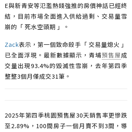
E與新青安等氾濫熱錢強推的房價神話已經終
結，目前市場全面進入供給過剩、交易量雪
崩的「 死水空頭期 」。
Zack
表示，第一個致命殺手「 交易量熄火 」
已全面浮現。最新數據顯示，青埔
預售屋
成
交量出現93.4%的毀滅性雪崩，去年第四季
整整3個月僅成交31筆。
2025年第四季桃園預售屋30天銷售率更慘跌
至2.89%，100間房子一個月賣不到3間，導