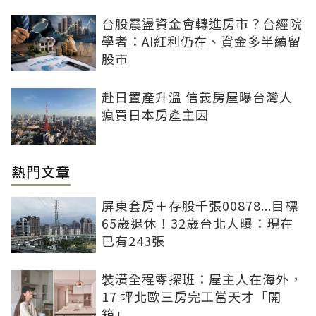
台股震盪資金會轉進房市？台經院
學者：AI紅利仍在、資金多半續留
股市
赴日置產升溫 信義房屋曝台灣人
瘋買日本房產主因
熱門文章
屏東套房＋存股千張00878...目標
65歲退休！32歲台北人曝：現在
已有243張
裝潢全程零探班：屋主人在海外，
17 坪北歐三房完工當天才「開
箱」