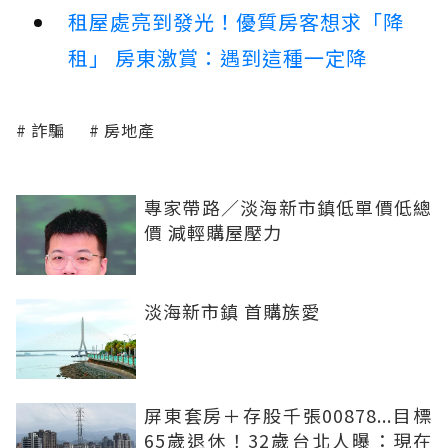
租屋處亮到發光！優質房客想求「降
租」 房東激賞：遇到這種一定降
詐騙
房地產
專家帶路／淡海新市鎮低單價低總
價 減輕購屋壓力
淡海新市鎮 首購族愛
屏東套房＋存股千張00878...目標
65歲退休！32歲台北人曝：現在