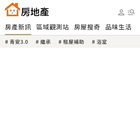
房產新訊
區域觀測站
房屋搜奇
品味生活
青安3.0
繼承
租屋補助
浴室