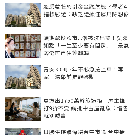
股房雙殺恐引發金融危機？學者4
指標驗證：缺乏證據僅屬風險想像
頭期款投股市...慘被洗出場！吳淡
如點「一生至少要有間房」：景氣
弱仍可自住等翻轉
青安3.0有3年不必急搶上車！專
家：選舉前是觀察點
買方出1750萬斡旋遭拒！屋主嫌
打9折不賣 網批中古屋亂象：惜售
就別喊賣
日勝生持續深耕台中市場 台中捷