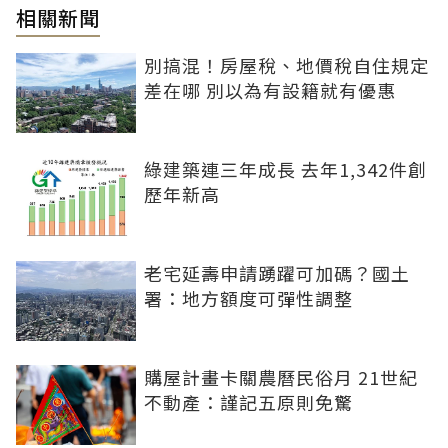
相關新聞
別搞混！房屋稅、地價稅自住規定
差在哪 別以為有設籍就有優惠
綠建築連三年成長 去年1,342件創
歷年新高
老宅延壽申請踴躍可加碼？國土
署：地方額度可彈性調整
購屋計畫卡關農曆民俗月 21世紀
不動產：謹記五原則免驚