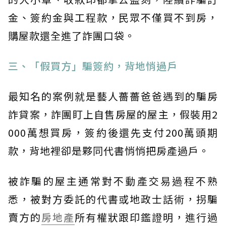
金、簽約金與工程款，民眾不僅買不到房，
購屋款還全進了詐團口袋。
三、「假買方」騙簽約，背地悄過戶
最知名的案例就是藝人薔薔爸爸遇到的騙房
詐貸案，詐團盯上自售房屋的屋主，假裝用2
000萬想買房，簽約後還先支付200萬頭期
款，背地裡卻是夥同代書悄悄把房產過戶。
被詐騙的屋主通常對不動產交易過程不熟
悉，被對方委託的代書或地政士話術，拐騙
賣方的
房地產
所有權狀跟印鑑證明，進行過