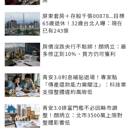
屏東套房＋存股千張00878...目標
65歲退休！32歲台北人曝：現在
已有243張
房價沒跌央行不鬆綁！顏炳立：最
多修正到10%、買方仍可獲利
青安3.0利息補貼退場！專家點
「傳產還款能力需關注」：科技業
支撐整體違約風險低
青安3.0排富門檻不必因縣市調
整！顏炳立：北市3500萬上限對
整體影響低