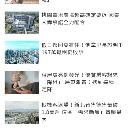
桃園置地廣場超高確定要拆 國泰
人壽承諾全力配合
假日都回高雄住！他拿里長證明爭
197萬退稅仍敗訴
租屋處亮到發光！優質房客想求
「降租」 房東激賞：遇到這種一
定降
投機客退場！新北預售待售量破
1.8萬戶 這區「需求斷層」賣壓最
大