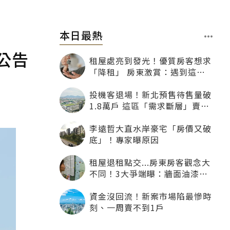
本日最熱
公告
租屋處亮到發光！優質房客想求
「降租」 房東激賞：遇到這種
一定降
投機客退場！新北預售待售量破
1.8萬戶 這區「需求斷層」賣壓
最大
李遠哲大直水岸豪宅「房價又破
底」！專家曝原因
租屋退租點交...房東房客觀念大
不同！3大爭端曝：牆面油漆、
沙發賠償最常鬧翻
資金沒回流！新案市場陷最慘時
刻、一周賣不到1戶