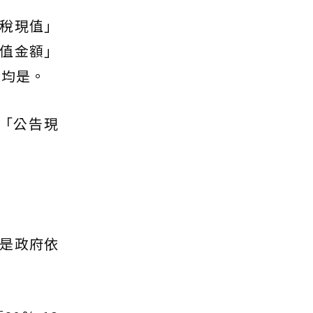
稅現值」
值金額」
位均是。
「公告現
是政府依