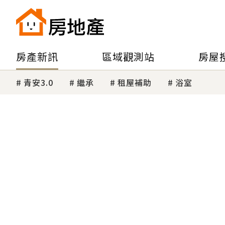
房產新訊
區域觀測站
房屋
青安3.0
繼承
租屋補助
浴室