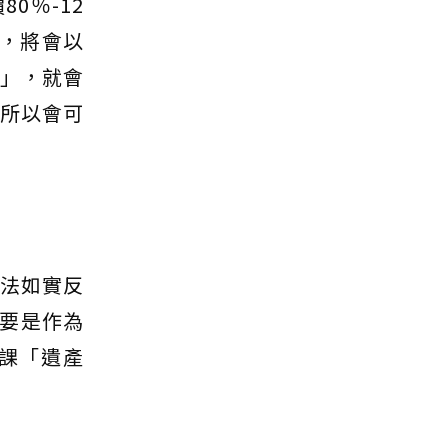
0％-12
，將會以
價」，就會
；所以會可
無法如實反
要是作為
課「遺產