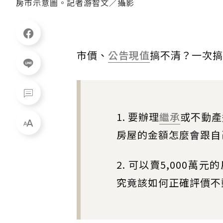
房市示意圖。記者游智文／攝影
市價、
公告現值
搞不清？一次搞
1. 要辦理
繼承
或不動產
房屋的金額怎麼會跟自
2. 可以賣5,000萬
究竟該如何正確評價不