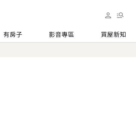
有房子
影音專區
買屋新知