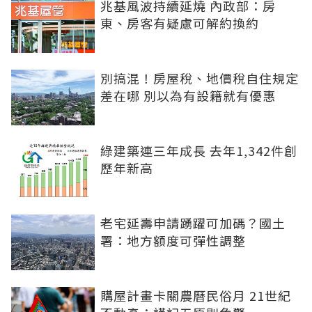
兆基風波持續延燒 內政部：房
東、房客有疑慮可解約換約
別搞混！房屋稅、地價稅自住規定
差在哪 別以為有設籍就有優惠
綠建築連三年成長 去年1,342件創
歷年新高
老宅延壽申請踴躍可加碼？國土
署：地方額度可彈性調整
購屋計畫卡關農曆民俗月 21世紀