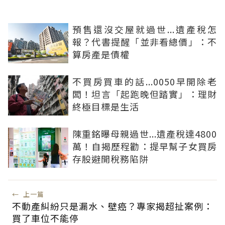
預售還沒交屋就過世...遺產稅怎
報？代書提醒「並非看總價」：不
算房產是債權
不買房買車的話...0050早開除老
闆！坦言「起跑晚但踏實」：理財
終極目標是生活
陳重銘曝母親過世...遺產稅達4800
萬！自揭歷程勸：提早幫子女買房
存股避開稅務陷阱
←
上一篇
不動產糾紛只是漏水、壁癌？專家揭超扯案例：
買了車位不能停