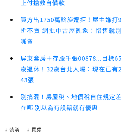
止付搶救自備款
買方出1750萬斡旋遭拒！屋主嫌打9
折不賣 網批中古屋亂象：惜售就別
喊賣
屏東套房＋存股千張00878...目標65
歲退休！32歲台北人曝：現在已有2
43張
別搞混！房屋稅、地價稅自住規定差
在哪 別以為有設籍就有優惠
裝潢
買房