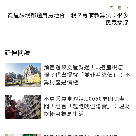
下一篇
→
賣屋課稅都適用房地合一稅？專家教算法：很多
民眾搞混
延伸閱讀
預售還沒交屋就過世...遺產稅怎
報？代書提醒「並非看總價」：不
算房產是債權
不買房買車的話...0050早開除老
闆！坦言「起跑晚但踏實」：理財
終極目標是生活