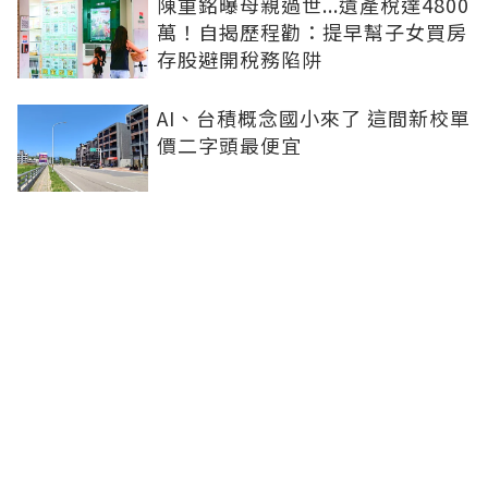
陳重銘曝母親過世...遺產稅達4800
萬！自揭歷程勸：提早幫子女買房
存股避開稅務陷阱
AI、台積概念國小來了 這間新校單
價二字頭最便宜