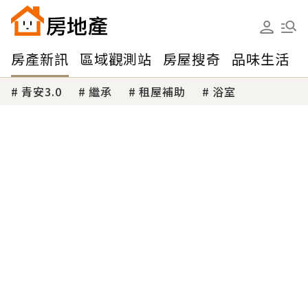
房產新訊
區域觀測站
房屋搜奇
品味生活
青安3.0
繼承
租屋補助
浴室