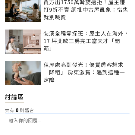
買方出1750萬斡旋遭拒！屋主嫌
打9折不賣 網批中古屋亂象：惜售
就別喊賣
裝潢全程零探班：屋主人在海外，
17 坪北歐三房完工當天才「開
箱」
租屋處亮到發光！優質房客想求
「降租」 房東激賞：遇到這種一
定降
討論區
共有
0
則留言