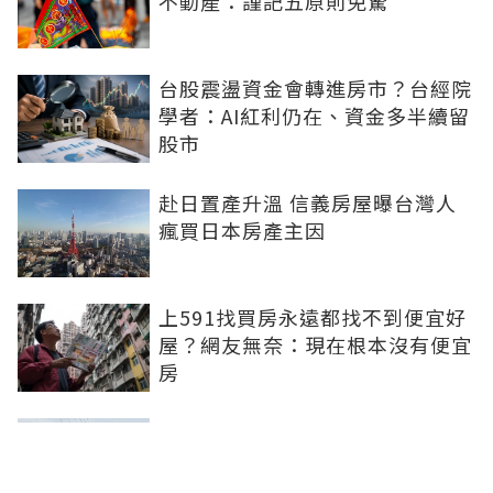
不動產：謹記五原則免驚
台股震盪資金會轉進房市？台經院
學者：AI紅利仍在、資金多半續留
股市
赴日置產升溫 信義房屋曝台灣人
瘋買日本房產主因
上591找買房永遠都找不到便宜好
屋？網友無奈：現在根本沒有便宜
房
屏東套房＋存股千張00878...目標
65歲退休！32歲台北人曝：現在
已有243張