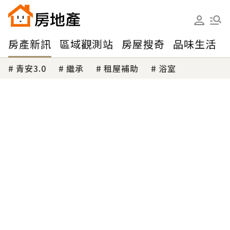
房產新訊
區域觀測站
房屋搜奇
品味生活
青安3.0
繼承
租屋補助
浴室