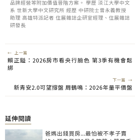
品牌經營等附加價值晉階方案。 學歷 淡江大學中文
系 世新大學中文研究所 經歷 中研院士曾永義教授
助理 高雄特派記者 住展雜誌企研室經理、住展雜誌
研發長
←
上一篇
賴正鎰：2026房市看央行臉色 第3季有機會鬆
綁
下一篇
→
新青安2.0可望撐盤 周鶴鳴：2026年量平價盤
延伸閱讀
爸媽出錢買房...最怕被不孝子賣