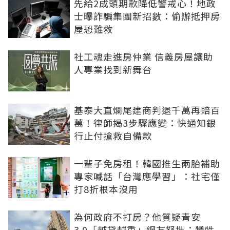
先給2成頭期款降低警戒心！地政
士曝詐騙集團新招數：偷辦抵押房
屋恐難救
社工魂走進房仲業 信義房屋讓助
人專業找到新舞台
基泰大直爛尾建商判退千萬再賠百
萬！律師揭3步驟應變：快通知銀
行止付搶救自備款
一輩子免房租！韓國推生兩胎補助
專家喊話「台灣應學習」：社宅僅
打8折根本沒用
為何政府不打房？他質疑青安
3.0「越貸越重」網友怒批：犧牲