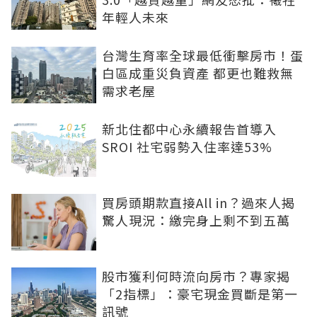
年輕人未來
台灣生育率全球最低衝擊房市！蛋
白區成重災負資產 都更也難救無
需求老屋
新北住都中心永續報告首導入
SROI 社宅弱勢入住率達53%
買房頭期款直接All in？過來人揭
驚人現況：繳完身上剩不到五萬
股市獲利何時流向房市？專家揭
「2指標」：豪宅現金買斷是第一
訊號