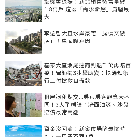
投機客退場！新北預售待售量破
1.8萬戶 這區「需求斷層」賣壓最
大
李遠哲大直水岸豪宅「房價又破
底」！專家曝原因
基泰大直爛尾建商判退千萬再賠百
萬！律師揭3步驟應變：快通知銀
行止付搶救自備款
租屋退租點交...房東房客觀念大不
同！3大爭端曝：牆面油漆、沙發
賠償最常鬧翻
資金沒回流！新案市場陷最慘時
刻、一周賣不到1戶