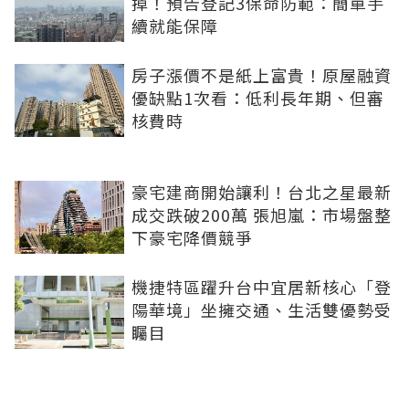
掉！預告登記3保命防範：簡單手
續就能保障
房子漲價不是紙上富貴！原屋融資
優缺點1次看：低利長年期、但審
核費時
豪宅建商開始讓利！台北之星最新
成交跌破200萬 張旭嵐：市場盤整
下豪宅降價競爭
機捷特區躍升台中宜居新核心「登
陽華境」坐擁交通、生活雙優勢受
矚目