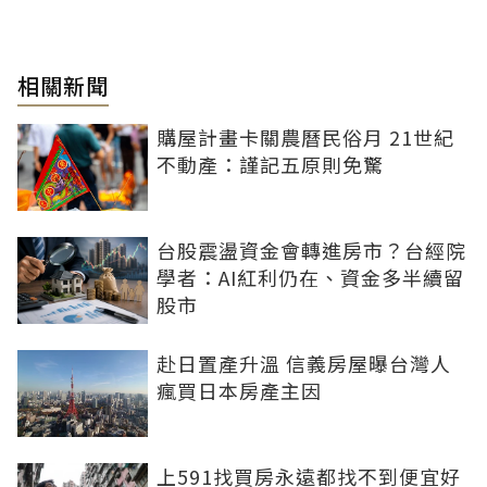
相關新聞
購屋計畫卡關農曆民俗月 21世紀
不動產：謹記五原則免驚
台股震盪資金會轉進房市？台經院
學者：AI紅利仍在、資金多半續留
股市
赴日置產升溫 信義房屋曝台灣人
瘋買日本房產主因
上591找買房永遠都找不到便宜好