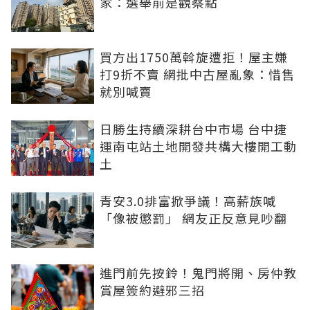
家：選舉前是觀察點
買方出1750萬斡旋遭拒！屋主嫌
打9折不賣 網批中古屋亂象：惜售
就別喊賣
日勝生持續深耕台中市場 台中捷
運南屯站土地開發共構大樓開工動
土
青安3.0排富掀爭議！高薪族喊
「像被懲罰」 網友正反意見吵翻
進門前先按鈴！鬼門將開、房仲教
賞屋簽約避邪三招