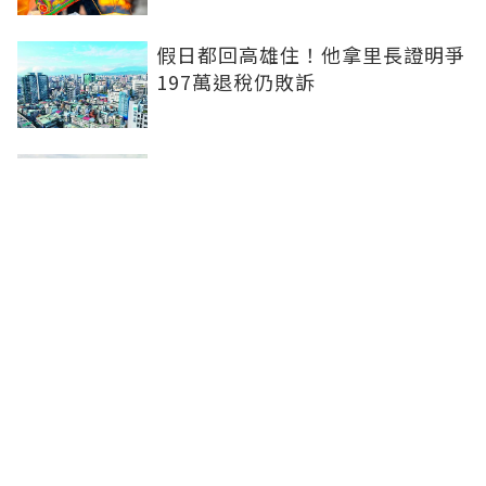
假日都回高雄住！他拿里長證明爭
197萬退稅仍敗訴
房市快要V轉！小孟老師指「明年
迎突破」：今年下半年是買點...資
金僅暫時被AI吸走
36%境外資金撐日本不動產交易
住宅、飯店及物流躍投資焦點
聯合線上公司 著作權所有 ©2025