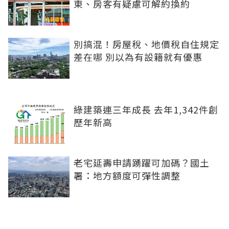
東、房客有疑慮可解約換約
別搞混！房屋稅、地價稅自住規定
差在哪 別以為有設籍就有優惠
綠建築連三年成長 去年1,342件創
歷年新高
老宅延壽申請踴躍可加碼？國土
署：地方額度可彈性調整