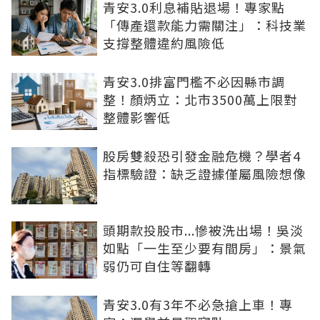
青安3.0利息補貼退場！專家點
「傳產還款能力需關注」：科技業
支撐整體違約風險低
青安3.0排富門檻不必因縣市調
整！顏炳立：北市3500萬上限對
整體影響低
股房雙殺恐引發金融危機？學者4
指標驗證：缺乏證據僅屬風險想像
頭期款投股市...慘被洗出場！吳淡
如點「一生至少要有間房」：景氣
弱仍可自住等翻轉
青安3.0有3年不必急搶上車！專