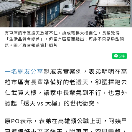
有車庫的市區透天放著不住，換成電梯大樓自住，長輩覺得
「生活品質會變差」。但留言區反而點出：可能不只是房型問
題。圖／聯合報系資料照片
一名網友分享
親戚真實案例，表弟明明在高
雄市區有
長輩
準備好的老
透天
，卻選擇跑去
仁武買大樓，讓家中長輩氣到不行，也意外
掀起「透天 vs 大樓」的世代衝突。
原PO表示，表弟在高雄類公職上班，阿姨早
已準備好市區老透天，附車庫、空間完整，