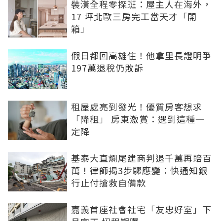
裝潢全程零探班：屋主人在海外，
17 坪北歐三房完工當天才「開
箱」
假日都回高雄住！他拿里長證明爭
197萬退稅仍敗訴
租屋處亮到發光！優質房客想求
「降租」 房東激賞：遇到這種一
定降
基泰大直爛尾建商判退千萬再賠百
萬！律師揭3步驟應變：快通知銀
行止付搶救自備款
嘉義首座社會社宅「友忠好室」下