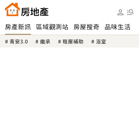
房產新訊
區域觀測站
房屋搜奇
品味生活
青安3.0
繼承
租屋補助
浴室