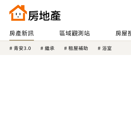
房產新訊
區域觀測站
房屋
青安3.0
繼承
租屋補助
浴室