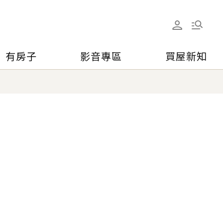
有房子
影音專區
買屋新知