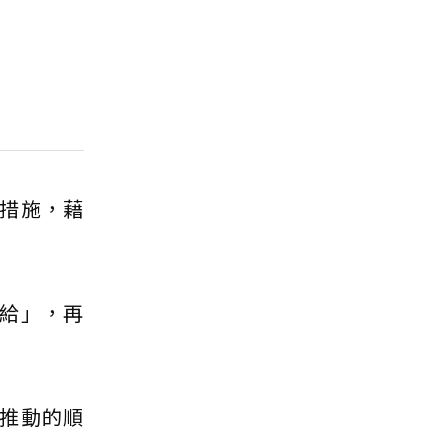
措施，藉
給」，再
推動的順