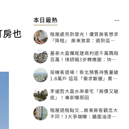
本日最熱
打房也
租屋處亮到發光！優質房客想求
「降租」 房東激賞：遇到這種
一定降
基泰大直爛尾建商判退千萬再賠
百萬！律師揭3步驟應變：快通
知銀行止付搶救自備款
投機客退場！新北預售待售量破
1.8萬戶 這區「需求斷層」賣壓
最大
李遠哲大直水岸豪宅「房價又破
底」！專家曝原因
租屋退租點交...房東房客觀念大
不同！3大爭端曝：牆面油漆、
沙發賠償最常鬧翻