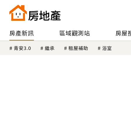
房產新訊
區域觀測站
房屋
青安3.0
繼承
租屋補助
浴室