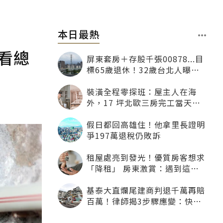
本日最熱
看總
屏東套房＋存股千張00878...目
標65歲退休！32歲台北人曝：
現在已有243張
裝潢全程零探班：屋主人在海
外，17 坪北歐三房完工當天才
「開箱」
假日都回高雄住！他拿里長證明
爭197萬退稅仍敗訴
租屋處亮到發光！優質房客想求
「降租」 房東激賞：遇到這種
一定降
基泰大直爛尾建商判退千萬再賠
百萬！律師揭3步驟應變：快通
知銀行止付搶救自備款