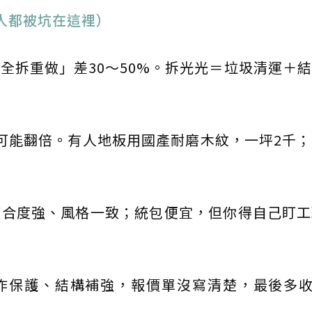
人都被坑在這裡）
全拆重做」差30～50%。拆光光＝垃圾清運＋
價差可能翻倍。有人地板用國產耐磨木紋，一坪2千
整合度強、風格一致；統包便宜，但你得自己盯工
作保護、結構補強，報價單沒寫清楚，最後多收你