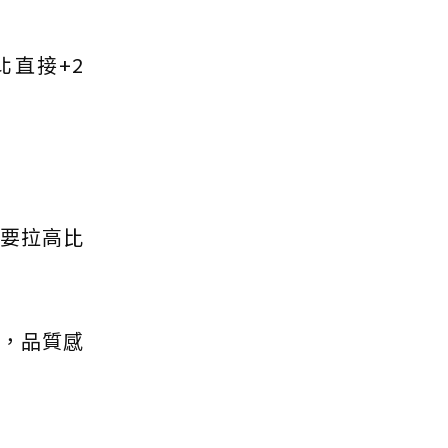
直接+2
更要拉高比
西，品質感