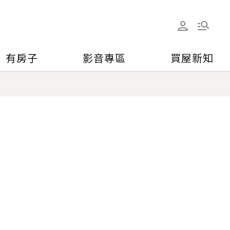
有房子
影音專區
買屋新知