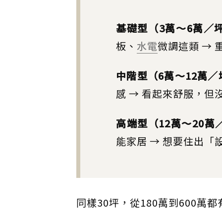
基礎型（3萬～6萬／
板、
水電
微調這類 →
中階型（6萬～12萬／
感 → 看起來舒服，但
高端型（12萬～20萬
能家居 → 想要住出
同樣30坪，從180萬到600