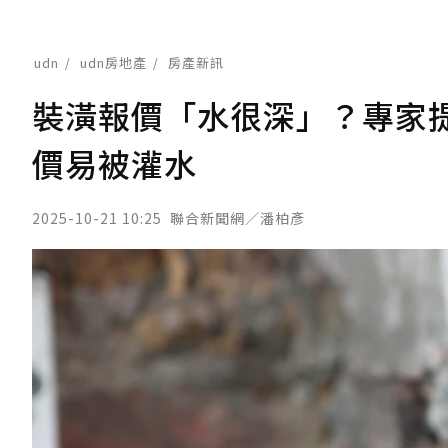
udn
udn房地產
房產新訊
裝潢報價「水很深」？專家
價易被灌水
2025-10-21 10:25
聯合新聞網／潘柏彥