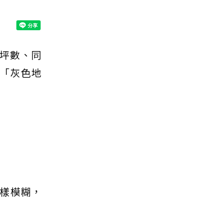
樣坪數、同
「灰色地
樣模糊，