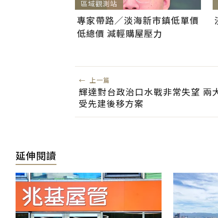
區域觀測站
專家帶路／淡海新市鎮低單價
低總價 減輕購屋壓力
←
上一篇
輝達對台政治口水戰非常失望 兩
受先建後移方案
延伸閱讀