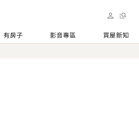
有房子
影音專區
買屋新知