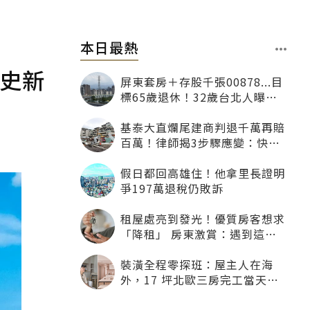
本日最熱
歷史新
屏東套房＋存股千張00878...目
標65歲退休！32歲台北人曝：
現在已有243張
基泰大直爛尾建商判退千萬再賠
百萬！律師揭3步驟應變：快通
知銀行止付搶救自備款
假日都回高雄住！他拿里長證明
爭197萬退稅仍敗訴
租屋處亮到發光！優質房客想求
「降租」 房東激賞：遇到這種
一定降
裝潢全程零探班：屋主人在海
外，17 坪北歐三房完工當天才
「開箱」