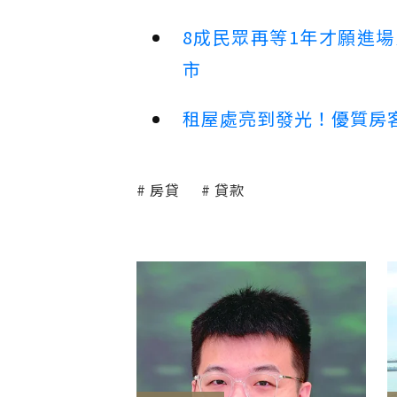
8成民眾再等1年才願進
市
租屋處亮到發光！優質房
房貸
貸款