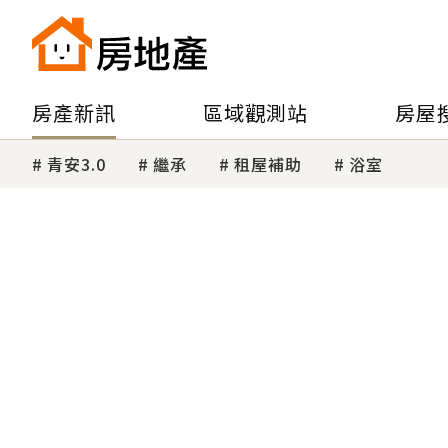
房產新訊
區域觀測站
房屋
青安3.0
繼承
租屋補助
浴室