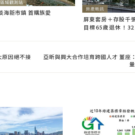
區域觀測站
房產新訊
淡海新市鎮 首購族愛
屏東套房＋存股千張00
目標65歲退休！3
曝：現在已有243張
大原因絕不接
亞昕與興大合作培育跨國人才 董座：
量