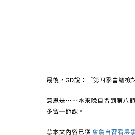
最後，GD說：「第四季會總檢
意思是⋯⋯本來晚自習到第八
多留一節課。
◎本文內容已獲
詹詹自習看房