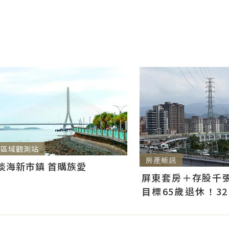
區域觀測站
房產新訊
淡海新市鎮 首購族愛
屏東套房＋存股千張00
目標65歲退休！3
曝：現在已有243張