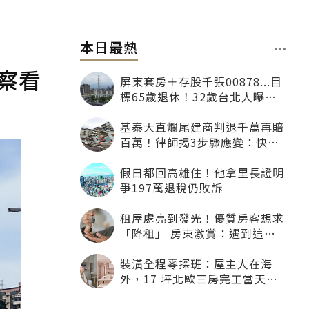
本日最熱
察看
屏東套房＋存股千張00878...目
標65歲退休！32歲台北人曝：
現在已有243張
基泰大直爛尾建商判退千萬再賠
百萬！律師揭3步驟應變：快通
知銀行止付搶救自備款
假日都回高雄住！他拿里長證明
爭197萬退稅仍敗訴
租屋處亮到發光！優質房客想求
「降租」 房東激賞：遇到這種
一定降
裝潢全程零探班：屋主人在海
外，17 坪北歐三房完工當天才
「開箱」