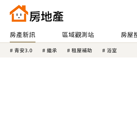
房產新訊
區域觀測站
房屋
青安3.0
繼承
租屋補助
浴室