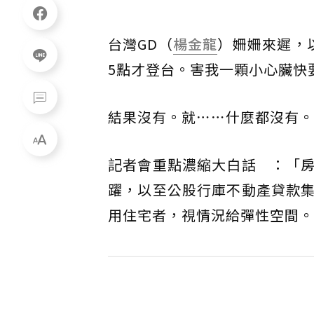
台灣GD（
楊金龍
）姍姍來遲，
5點才登台。害我一顆小心臟快要
結果沒有。就⋯⋯什麼都沒有。
記者會重點濃縮大白話 ：「
躍，以至公股行庫不動產貸款
用住宅者，視情況給彈性空間。