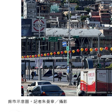
房市示意圖。記者朱曼寧／攝影