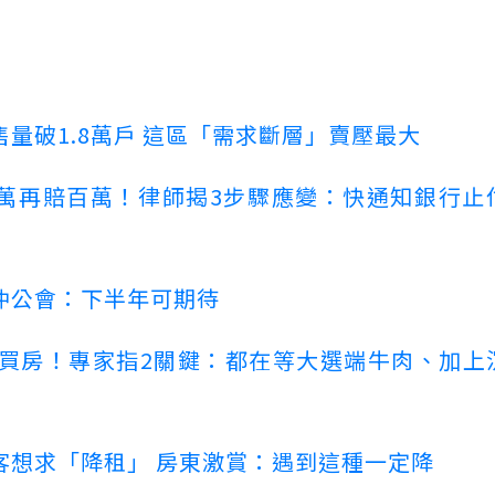
量破1.8萬戶 這區「需求斷層」賣壓最大
萬再賠百萬！律師揭3步驟應變：快通知銀行止
仲公會：下半年可期待
場買房！專家指2關鍵：都在等大選端牛肉、加上
客想求「降租」 房東激賞：遇到這種一定降