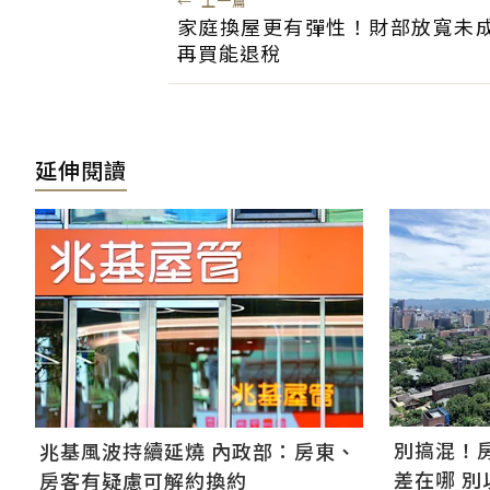
←
上一篇
家庭換屋更有彈性！財部放寬未
再買能退稅
延伸閱讀
別搞混！
兆基風波持續延燒 內政部：房東、
差在哪 
房客有疑慮可解約換約