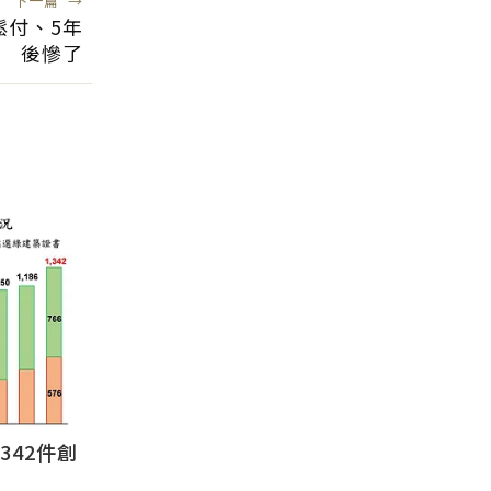
下一篇
→
鬆付、5年
後慘了
342件創