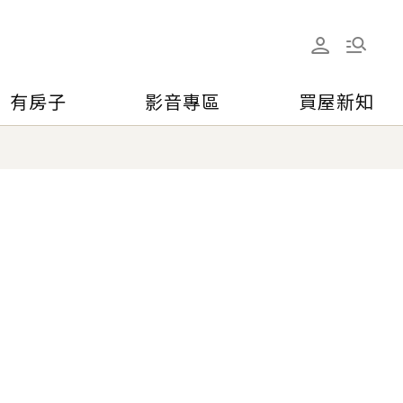
有房子
影音專區
買屋新知