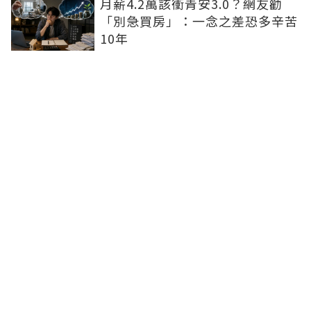
月薪4.2萬該衝青安3.0？網友勸
「別急買房」：一念之差恐多辛苦
10年