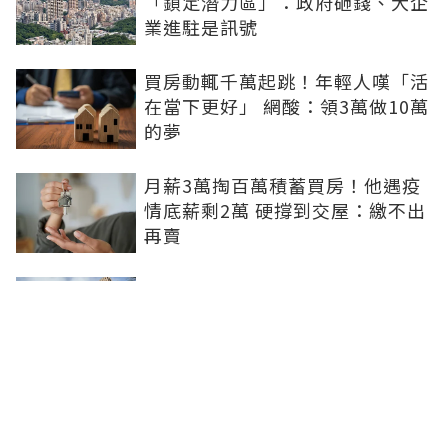
「鎖定潛力區」：政府砸錢、大企
業進駐是訊號
買房動輒千萬起跳！年輕人嘆「活
在當下更好」 網酸：領3萬做10萬
的夢
月薪3萬掏百萬積蓄買房！他遇疫
情底薪剩2萬 硬撐到交屋：繳不出
再賣
8成民眾再等1年才願進場買房！專
家指2關鍵：都在等大選端牛肉、
加上沉迷股市
0積蓄被迫買房！北漂族砸100萬
搶買A7預售破7字頭 網驚：割韭
菜？