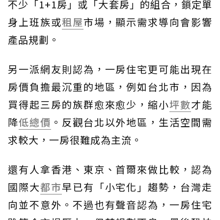
不少「1+1房」或「大套房」的組合，鎖定單
身上班族或
租屋
市場，顯示需求導向會影響
產品規劃。
另一派網友則認為，一房住宅更可能出現在
房價負擔最沉重的地區，例如台北市，因為
買得起三房的族群愈來愈少，縮小
坪數
才能
降
低總價
。反觀台北以外地區，生活空間需
求較大，一房很難成為主流。
還有人拿香港、東京、首爾來做比較，認為
國際大
都市
早已有「小宅化」趨勢，台灣走
向並不意外。不過也有聲音認為，一房住宅