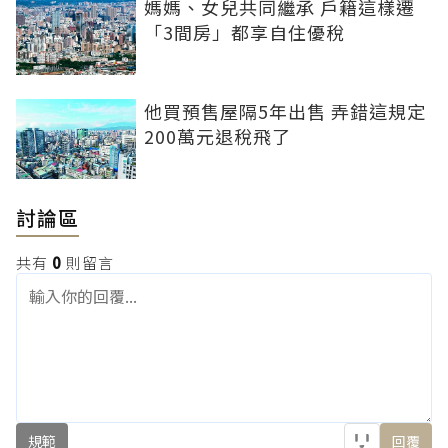
媽媽、女兒共同繼承 戶籍這樣遷
「3間房」都享自住優稅
他買預售屋隔5年出售 弄錯這規定
200萬元退稅飛了
討論區
共有
0
則留言
規範
回覆