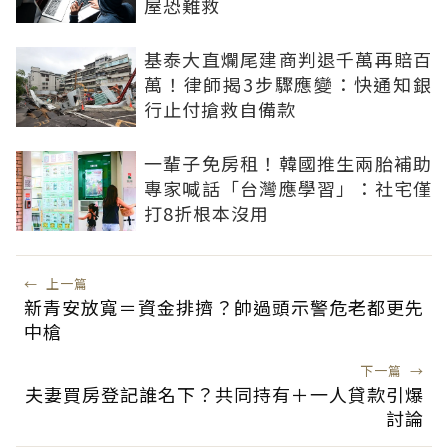
屋恐難救
基泰大直爛尾建商判退千萬再賠百
萬！律師揭3步驟應變：快通知銀
行止付搶救自備款
一輩子免房租！韓國推生兩胎補助
專家喊話「台灣應學習」：社宅僅
打8折根本沒用
←
上一篇
新青安放寬＝資金排擠？帥過頭示警危老都更先
中槍
下一篇
→
夫妻買房登記誰名下？共同持有＋一人貸款引爆
討論