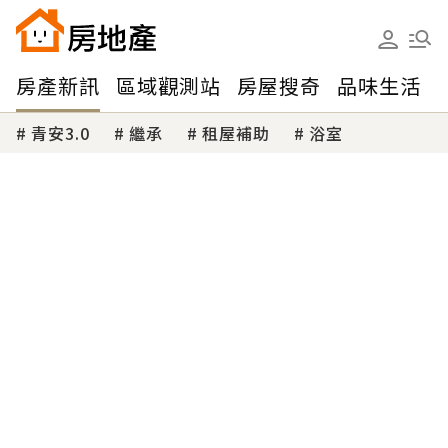
房產新訊
區域觀測站
房屋搜奇
品味生活
青安3.0
繼承
租屋補助
浴室