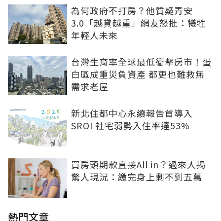
為何政府不打房？他質疑青安
3.0「越貸越重」網友怒批：犧牲
年輕人未來
台灣生育率全球最低衝擊房市！蛋
白區成重災負資產 都更也難救無
需求老屋
新北住都中心永續報告首導入
SROI 社宅弱勢入住率達53%
買房頭期款直接All in？過來人揭
驚人現況：繳完身上剩不到五萬
熱門文章