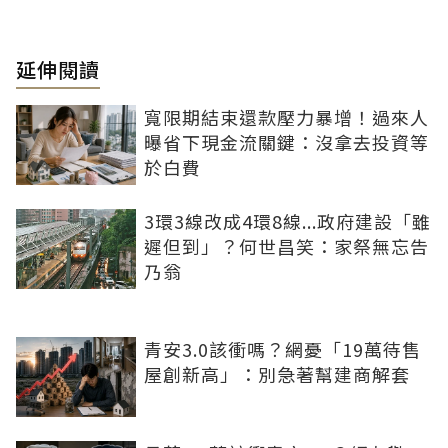
延伸閱讀
寬限期結束還款壓力暴增！過來人
曝省下現金流關鍵：沒拿去投資等
於白費
3環3線改成4環8線...政府建設「雖
遲但到」？何世昌笑：家祭無忘告
乃翁
青安3.0該衝嗎？網憂「19萬待售
屋創新高」：別急著幫建商解套