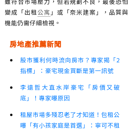
雖符合市場壓力，但若規劃不良，最後恐怕
變成「出租
公寓
」或「奈米建案」，品質與
機能仍需仔細檢視。
房地產推薦新聞
股市獲利何時流向房市？專家揭「2
指標」：豪宅現金買斷是第一訊號
李遠哲大直水岸豪宅「房價又破
底」！專家曝原因
租屋市場多殘忍老了才知道！包租公
曝「有小孩家庭是首選」：寧可不租