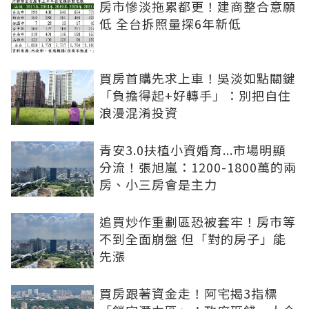
房市慘淡拖累都更！建商整合意願
低 全台拆照量探6年新低
買房首購先求上車！吳淡如點關鍵
「負擔得起+好轉手」：別把自住
浪漫混淆投資
青安3.0扶植小資婚育...市場明顯
分流！張旭嵐：1200-1800萬的兩
房、小三房會是主力
追買炒作重劃區恐被套牢！房市等
不到全面崩盤 但「對的房子」能
先漲
買房跟著資金走！阿宅揭3指標