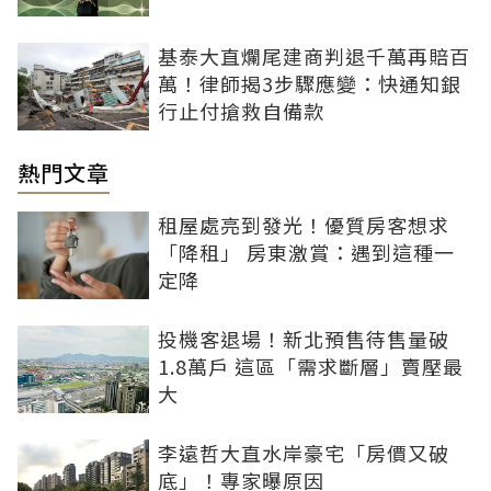
基泰大直爛尾建商判退千萬再賠百
萬！律師揭3步驟應變：快通知銀
行止付搶救自備款
熱門文章
租屋處亮到發光！優質房客想求
「降租」 房東激賞：遇到這種一
定降
投機客退場！新北預售待售量破
1.8萬戶 這區「需求斷層」賣壓最
大
李遠哲大直水岸豪宅「房價又破
底」！專家曝原因