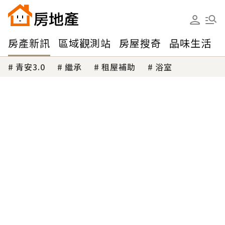
房產新訊
區域觀測站
房屋搜奇
品味生活
青安3.0
繼承
租屋補助
浴室