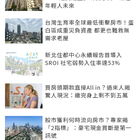
年輕人未來
台灣生育率全球最低衝擊房市！蛋
白區成重災負資產 都更也難救無
需求老屋
新北住都中心永續報告首導入
SROI 社宅弱勢入住率達53%
買房頭期款直接All in？過來人揭
驚人現況：繳完身上剩不到五萬
股市獲利何時流向房市？專家揭
「2指標」：豪宅現金買斷是第一
訊號