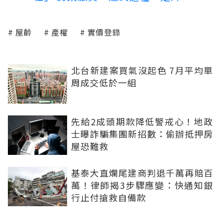
屋齡
產權
實價登錄
北台新建案買氣沒起色 7月平均單
周成交低於一組
先給2成頭期款降低警戒心！地政
士曝詐騙集團新招數：偷辦抵押房
屋恐難救
基泰大直爛尾建商判退千萬再賠百
萬！律師揭3步驟應變：快通知銀
行止付搶救自備款