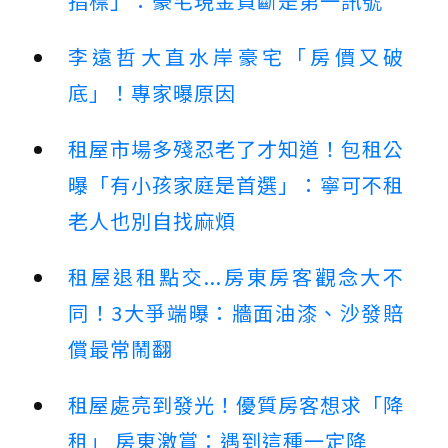
指標」：豪宅現金買斷是第一訊號
李遠哲大直水岸豪宅「房價又破
底」！專家曝原因
租屋市場多殘忍老了才知道！包租公
曝「有小孩家庭是首選」：寧可不租
老人也別自找麻煩
租屋退租點交...房東房客觀念大不
同！3大爭端曝：牆面油漆、沙發賠
償最常鬧翻
租屋處亮到發光！優質房客想求「降
租」 房東激賞：遇到這種一定降