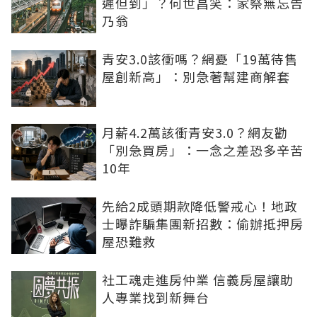
遲但到」？何世昌笑：家祭無忘告
乃翁
青安3.0該衝嗎？網憂「19萬待售
屋創新高」：別急著幫建商解套
月薪4.2萬該衝青安3.0？網友勸
「別急買房」：一念之差恐多辛苦
10年
先給2成頭期款降低警戒心！地政
士曝詐騙集團新招數：偷辦抵押房
屋恐難救
社工魂走進房仲業 信義房屋讓助
人專業找到新舞台