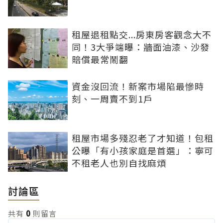
租屋退租點交...房東房客觀念大不
同！3大爭端曝：牆面油漆、沙發
賠償最常鬧翻
資金沒回流！新案市場陷最慘時
刻、一周賣不到1戶
租屋市場多殘忍老了才知道！包租
公曝「有小孩家庭是首選」：寧可
不租老人也別自找麻煩
討論區
共有
0
則留言