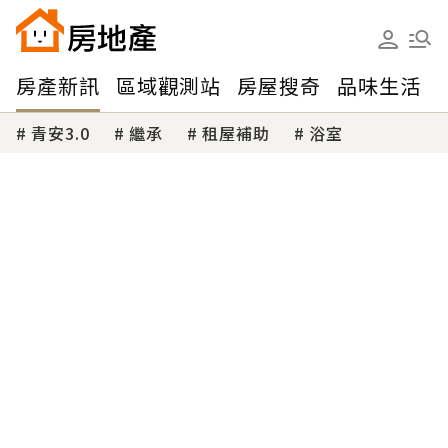
房產新訊
區域觀測站
房屋搜奇
品味生活
青安3.0
繼承
租屋補助
浴室