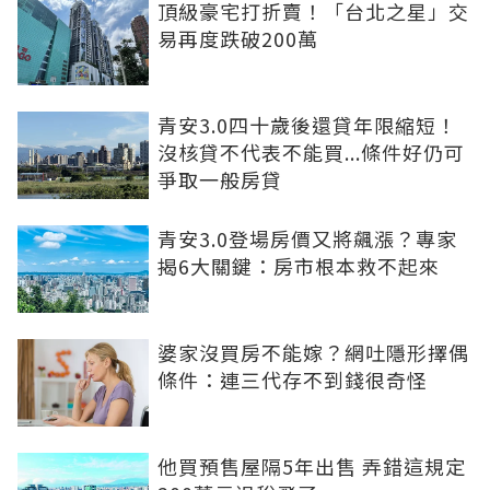
頂級豪宅打折賣！「台北之星」交
易再度跌破200萬
青安3.0四十歲後還貸年限縮短！
沒核貸不代表不能買...條件好仍可
爭取一般房貸
青安3.0登場房價又將飆漲？專家
揭6大關鍵：房市根本救不起來
婆家沒買房不能嫁？網吐隱形擇偶
條件：連三代存不到錢很奇怪
他買預售屋隔5年出售 弄錯這規定