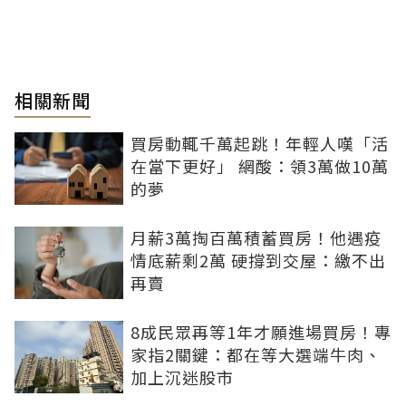
相關新聞
買房動輒千萬起跳！年輕人嘆「活
在當下更好」 網酸：領3萬做10萬
的夢
月薪3萬掏百萬積蓄買房！他遇疫
情底薪剩2萬 硬撐到交屋：繳不出
再賣
8成民眾再等1年才願進場買房！專
家指2關鍵：都在等大選端牛肉、
加上沉迷股市