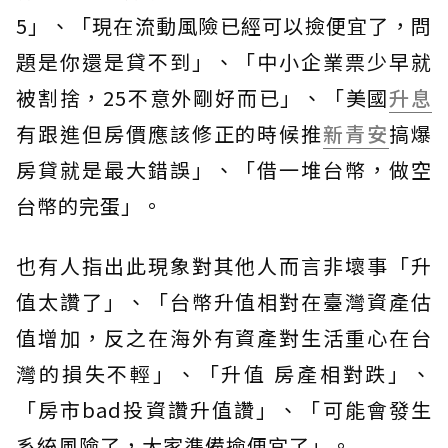
5」、「現在流動風險已經可以撿便宜了，問
題是你還是貸不到」、「中小企業票少早就
被割捨，25不意外剛好而已」、「美國
升息
有跟進但房價應該修正的時候推
新青安
搞爆
房貸就是最大錯誤」、「借一堆台幣，做空
台幣的完蛋」。
也有人指出此現象對其他人而言非壞事「升
值太讚了」、「台幣升值相對在臺灣資產估
值增加，反之在海外有資產對生活重心在台
灣的損失不輕」、「升值 房產相對跌」、
「房市bad投資讚升值讚」、「可能會發生
系統風險了，大家準備撿便宜了」。