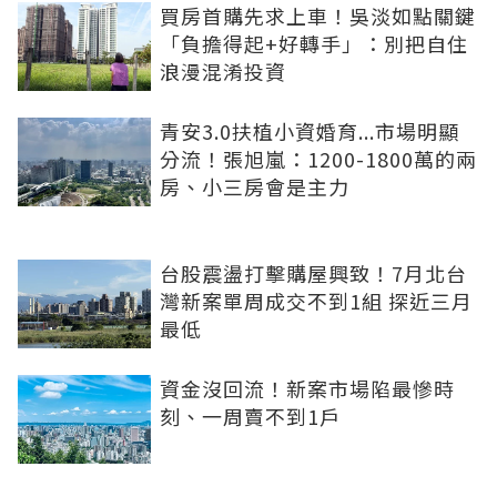
買房首購先求上車！吳淡如點關鍵
「負擔得起+好轉手」：別把自住
浪漫混淆投資
青安3.0扶植小資婚育...市場明顯
分流！張旭嵐：1200-1800萬的兩
房、小三房會是主力
台股震盪打擊購屋興致！7月北台
灣新案單周成交不到1組 探近三月
最低
資金沒回流！新案市場陷最慘時
刻、一周賣不到1戶