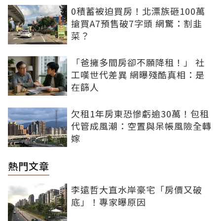
0積蓄被迫買房！北漂族砸100萬
搶買A7預售破7字頭 網驚：割韭
菜？
「爸擁多間房卻不願降租！」 社
工嘆世代差異 網曝殘酷真相：是
在篩人
欠租1年房東恐慘虧逾30萬！包租
代管成風潮：空置與呆帳風險全轉
嫁
熱門文章
李遠哲大直水岸豪宅「房價又破
底」！專家曝原因