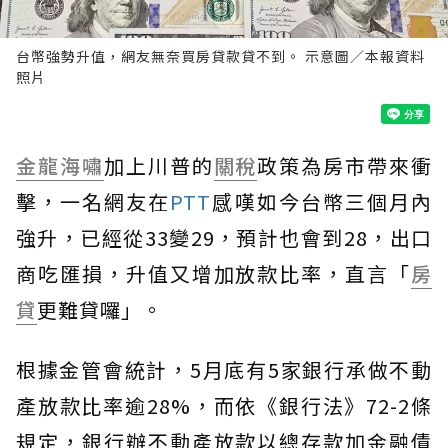
台幣強勢升值，網友無奈買房貸款貸不到。 示意圖／本報資料
照片
金龍海嘯
加上川普的
關稅
政策為房市帶來衝
擊，一名網友在
PTT
感嘆如今台幣三個月內
強升，已經從33變29，預計也會到28，出口
商吃匯損，升值又增加放款比率，直言「
房
貸
更難貸囉」。
根據金管會統計，5月底有5家銀行承做不動
產放款比率逾28%，而依《銀行法》72-2條
規定，銀行辦不動產放款以總存款加金融債