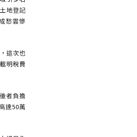
土地登記
成愁雲慘
稅，這次也
載明稅費
由後者負擔
高達50萬