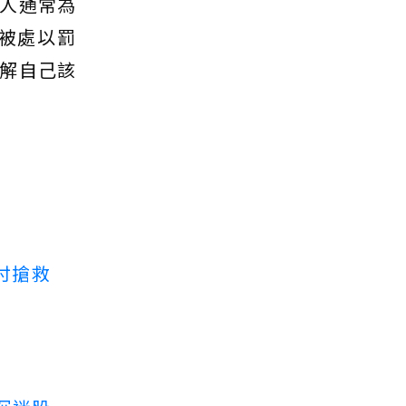
人通常為
被處以罰
解自己該
付搶救