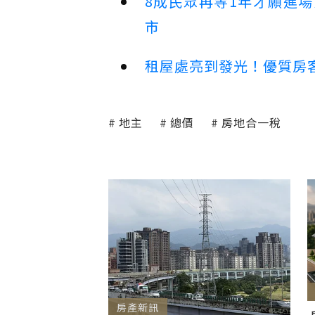
8成民眾再等1年才願進
市
租屋處亮到發光！優質房
地主
總價
房地合一稅
房產新訊