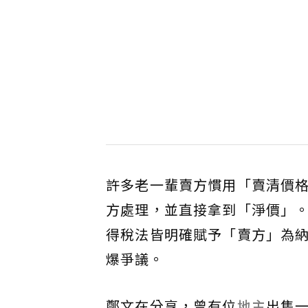
許多老一輩賣方慣用「賣清價
方處理，並直接拿到「淨價」
得稅法皆明確賦予「賣方」為
爆爭議。
鄭文在分享，曾有位
地主
出售