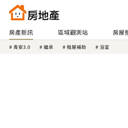
房產新訊
區域觀測站
房屋
青安3.0
繼承
租屋補助
浴室