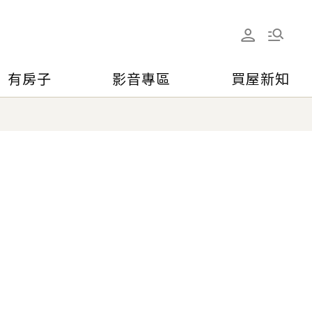
有房子
影音專區
買屋新知