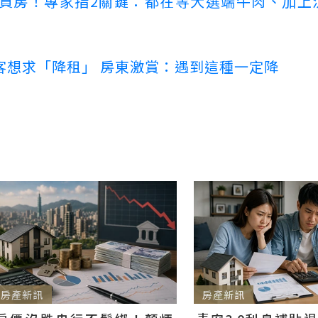
場買房！專家指2關鍵：都在等大選端牛肉、加上
客想求「降租」 房東激賞：遇到這種一定降
房產新訊
房產新訊