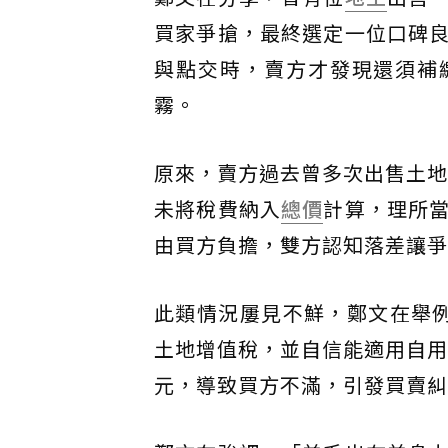
買家爭搶，最終選定一位口碑
與點交時，賣方才發現還須補
霧。
原來，賣方過去曾多次出售土地
未將稅費納入
總價
計算，理所
由買方負擔，雙方認知落差讓爭
此類情況屢見不鮮，鄭文在舉例
土地增值稅，並自信能適用自用
元，導致買方不滿，引發買賣糾