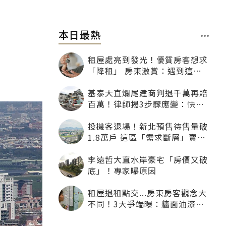
本日最熱
租屋處亮到發光！優質房客想求
「降租」 房東激賞：遇到這種
一定降
基泰大直爛尾建商判退千萬再賠
百萬！律師揭3步驟應變：快通
知銀行止付搶救自備款
投機客退場！新北預售待售量破
1.8萬戶 這區「需求斷層」賣壓
最大
李遠哲大直水岸豪宅「房價又破
底」！專家曝原因
租屋退租點交...房東房客觀念大
不同！3大爭端曝：牆面油漆、
沙發賠償最常鬧翻