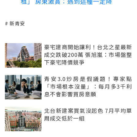
租」 房東激賞：遇到這種一定降
新青安
豪宅建商開始讓利！台北之星最新
成交跌破200萬 張旭嵐：市場盤整
下豪宅降價競爭
青安3.0炒房是假議題！專家點
「市場根本沒量」：每月多3千利
息不會影響買房意願
北台新建案買氣沒起色 7月平均單
周成交低於一組