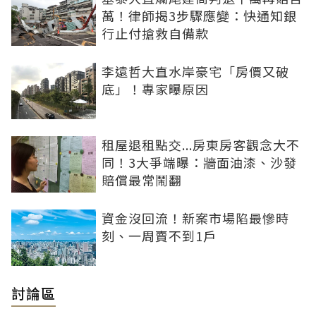
萬！律師揭3步驟應變：快通知銀
行止付搶救自備款
李遠哲大直水岸豪宅「房價又破
底」！專家曝原因
租屋退租點交...房東房客觀念大不
同！3大爭端曝：牆面油漆、沙發
賠償最常鬧翻
資金沒回流！新案市場陷最慘時
刻、一周賣不到1戶
討論區