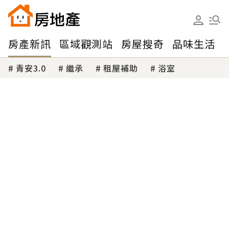
房產新訊
區域觀測站
房屋搜奇
品味生活
青安3.0
繼承
租屋補助
浴室