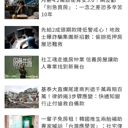
「別急買房」：一念之差恐多辛苦
10年
先給2成頭期款降低警戒心！地政
士曝詐騙集團新招數：偷辦抵押房
屋恐難救
社工魂走進房仲業 信義房屋讓助
人專業找到新舞台
基泰大直爛尾建商判退千萬再賠百
萬！律師揭3步驟應變：快通知銀
行止付搶救自備款
一輩子免房租！韓國推生兩胎補助
專家喊話「台灣應學習」：社宅僅