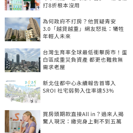
打8折根本沒用
為何政府不打房？他質疑青安
3.0「越貸越重」網友怒批：犧牲
年輕人未來
台灣生育率全球最低衝擊房市！蛋
白區成重災負資產 都更也難救無
需求老屋
新北住都中心永續報告首導入
SROI 社宅弱勢入住率達53%
買房頭期款直接All in？過來人揭
驚人現況：繳完身上剩不到五萬