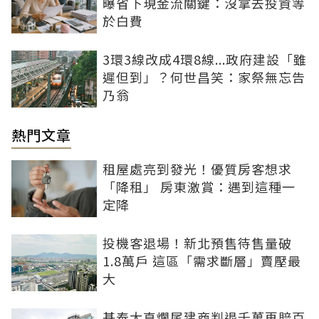
曝省下現金流關鍵：沒拿去投資等
於白費
3環3線改成4環8線...政府建設「雖
遲但到」？何世昌笑：家祭無忘告
乃翁
熱門文章
租屋處亮到發光！優質房客想求
「降租」 房東激賞：遇到這種一
定降
投機客退場！新北預售待售量破
1.8萬戶 這區「需求斷層」賣壓最
大
基泰大直爛尾建商判退千萬再賠百