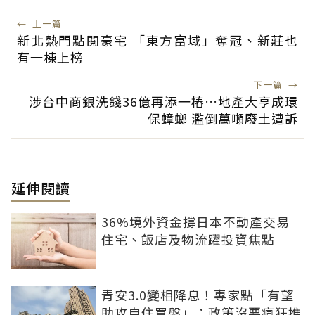
←
上一篇
新北熱門點閱豪宅 「東方富域」奪冠、新莊也
有一棟上榜
下一篇
→
涉台中商銀洗錢36億再添一樁…地產大亨成環
保蟑螂 濫倒萬噸廢土遭訴
延伸閱讀
36%境外資金撐日本不動產交易
住宅、飯店及物流躍投資焦點
青安3.0變相降息！專家點「有望
助攻自住買盤」：政策沒要瘋狂推