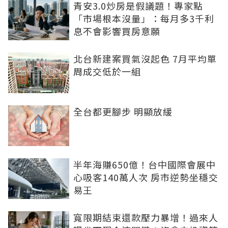
青安3.0炒房是假議題！專家點
「市場根本沒量」：每月多3千利
息不會影響買房意願
北台新建案買氣沒起色 7月平均單
周成交低於一組
全台都更腳步 明顯放緩
半年海賺650億！台中國際會展中
心吸客140萬人次 房市逆勢坐穩交
易王
寬限期結束還款壓力暴增！過來人