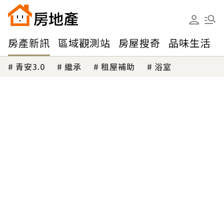
房產新訊
區域觀測站
房屋搜奇
品味生活
青安3.0
繼承
租屋補助
浴室