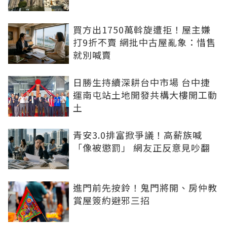
買方出1750萬斡旋遭拒！屋主嫌
打9折不賣 網批中古屋亂象：惜售
就別喊賣
日勝生持續深耕台中市場 台中捷
運南屯站土地開發共構大樓開工動
土
青安3.0排富掀爭議！高薪族喊
「像被懲罰」 網友正反意見吵翻
進門前先按鈴！鬼門將開、房仲教
賞屋簽約避邪三招