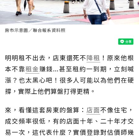
房市示意圖／聯合報系資料照
明明租不出去，店東還死不
降租
！原來他根
本不靠
租金
賺錢...甚至租約一到期，立刻喊
漲？也太黑心吧！很多人可能以為他們在硬
撐，實際上他們算盤打得更精。
來，看懂這套房東的盤算：
店面
不像住宅，
成交頻率很低，有的店面十年、二十年才交
易一次，這代表什麼？實價登錄對估價師幾