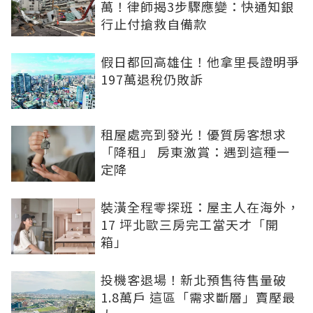
萬！律師揭3步驟應變：快通知銀
行止付搶救自備款
假日都回高雄住！他拿里長證明爭
197萬退稅仍敗訴
租屋處亮到發光！優質房客想求
「降租」 房東激賞：遇到這種一
定降
裝潢全程零探班：屋主人在海外，
17 坪北歐三房完工當天才「開
箱」
投機客退場！新北預售待售量破
1.8萬戶 這區「需求斷層」賣壓最