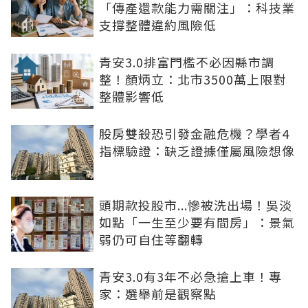
「傳產還款能力需關注」：科技業
支撐整體違約風險低
青安3.0排富門檻不必因縣市調
整！顏炳立：北市3500萬上限對
整體影響低
股房雙殺恐引發金融危機？學者4
指標驗證：缺乏證據僅屬風險想像
頭期款投股市...慘被洗出場！吳淡
如點「一生至少要有間房」：景氣
弱仍可自住等翻轉
青安3.0有3年不必急搶上車！專
家：選舉前是觀察點