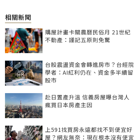
相關新聞
購屋計畫卡關農曆民俗月 21世紀
不動產：謹記五原則免驚
台股震盪資金會轉進房市？台經院
學者：AI紅利仍在、資金多半續留
股市
赴日置產升溫 信義房屋曝台灣人
瘋買日本房產主因
上591找買房永遠都找不到便宜好
屋？網友無奈：現在根本沒有便宜