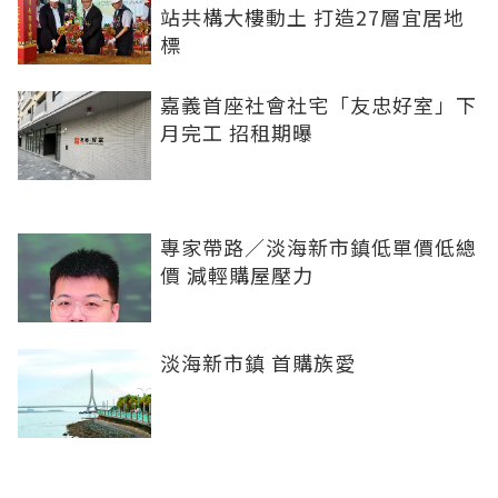
站共構大樓動土 打造27層宜居地
標
嘉義首座社會社宅「友忠好室」下
月完工 招租期曝
專家帶路／淡海新市鎮低單價低總
價 減輕購屋壓力
淡海新市鎮 首購族愛