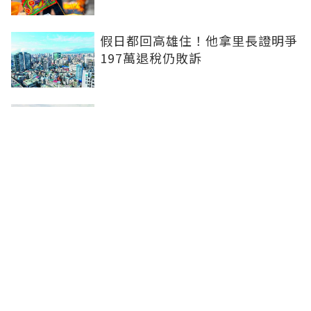
假日都回高雄住！他拿里長證明爭
197萬退稅仍敗訴
房市快要V轉！小孟老師指「明年
迎突破」：今年下半年是買點...資
金僅暫時被AI吸走
36%境外資金撐日本不動產交易
住宅、飯店及物流躍投資焦點
聯合線上公司 著作權所有 ©2025