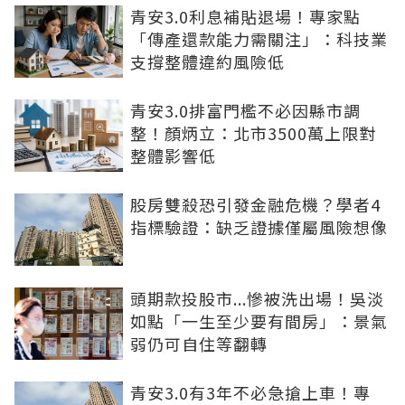
青安3.0利息補貼退場！專家點
「傳產還款能力需關注」：科技業
支撐整體違約風險低
青安3.0排富門檻不必因縣市調
整！顏炳立：北市3500萬上限對
整體影響低
股房雙殺恐引發金融危機？學者4
指標驗證：缺乏證據僅屬風險想像
頭期款投股市...慘被洗出場！吳淡
如點「一生至少要有間房」：景氣
弱仍可自住等翻轉
青安3.0有3年不必急搶上車！專