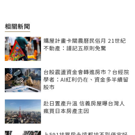
相關新聞
購屋計畫卡關農曆民俗月 21世紀
不動產：謹記五原則免驚
台股震盪資金會轉進房市？台經院
學者：AI紅利仍在、資金多半續留
股市
赴日置產升溫 信義房屋曝台灣人
瘋買日本房產主因
上591找買房永遠都找不到便宜好