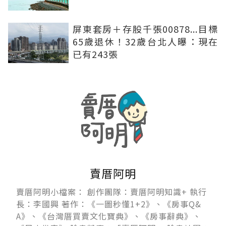
屏東套房＋存股千張00878...目標
65歲退休！32歲台北人曝：現在
已有243張
賣厝阿明
賣厝阿明小檔案： 創作團隊：賣厝阿明知識+ 執行
長：李國興 著作：《一圖秒懂1+2》、《房事Q&
A》、《台灣厝買賣文化寶典》、《房事辭典》、