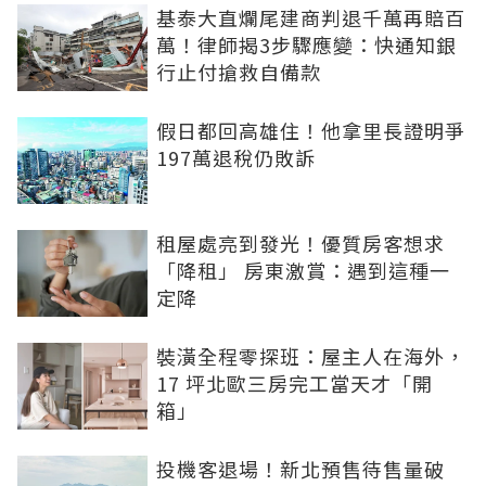
基泰大直爛尾建商判退千萬再賠百
萬！律師揭3步驟應變：快通知銀
行止付搶救自備款
假日都回高雄住！他拿里長證明爭
197萬退稅仍敗訴
租屋處亮到發光！優質房客想求
「降租」 房東激賞：遇到這種一
定降
裝潢全程零探班：屋主人在海外，
17 坪北歐三房完工當天才「開
箱」
投機客退場！新北預售待售量破