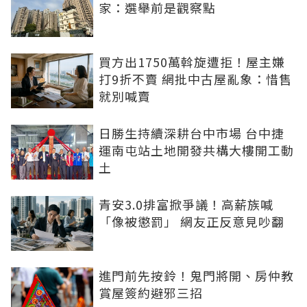
家：選舉前是觀察點
買方出1750萬斡旋遭拒！屋主嫌
打9折不賣 網批中古屋亂象：惜售
就別喊賣
日勝生持續深耕台中市場 台中捷
運南屯站土地開發共構大樓開工動
土
青安3.0排富掀爭議！高薪族喊
「像被懲罰」 網友正反意見吵翻
進門前先按鈴！鬼門將開、房仲教
賞屋簽約避邪三招