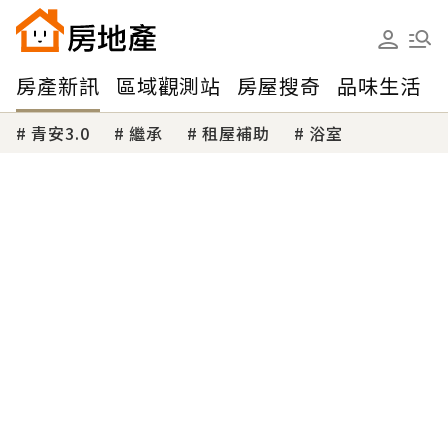
房產新訊
區域觀測站
房屋搜奇
品味生活
青安3.0
繼承
租屋補助
浴室