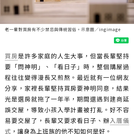
老一輩對買房有不少禁忌與傳統習俗。示意圖／ingimage
買房
是許多家庭的人生大事，但當長輩堅持
要「問神明」、「看日子」時，整個購屋過
程往往變得漫長又煎熬。最近就有一位網友
分享，家裡長輩堅持買房要神明同意，結果
光是選房就拖了一年半，期間還遇到建商延
誤交屋，導致小孩入學計畫被打亂。好不容
易要交屋了，長輩又要求看日子、辦
入厝儀
式
，讓身為上班族的他不知如何是好。