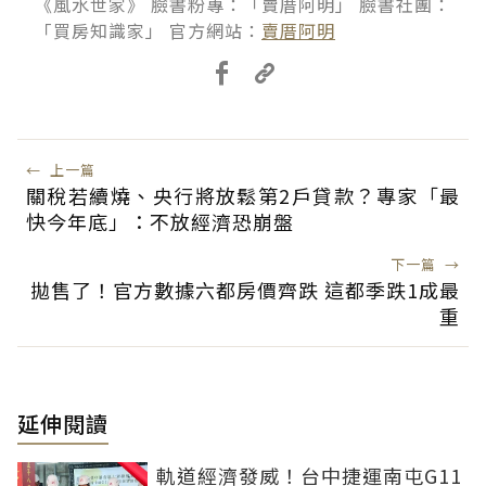
《風水世家》 臉書粉專：「賣厝阿明」 臉書社團：
「買房知識家」 官方網站：
賣厝阿明
←
上一篇
關稅若續燒、央行將放鬆第2戶貸款？專家「最
快今年底」：不放經濟恐崩盤
下一篇
→
拋售了！官方數據六都房價齊跌 這都季跌1成最
重
延伸閱讀
軌道經濟發威！台中捷運南屯G11