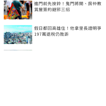
進門前先按鈴！鬼門將開、房仲教
賞屋簽約避邪三招
假日都回高雄住！他拿里長證明爭
197萬退稅仍敗訴
房市快要V轉！小孟老師指「明年
迎突破」：今年下半年是買點...資
金僅暫時被AI吸走
36%境外資金撐日本不動產交易
住宅、飯店及物流躍投資焦點