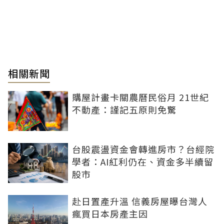
相關新聞
購屋計畫卡關農曆民俗月 21世紀
不動產：謹記五原則免驚
台股震盪資金會轉進房市？台經院
學者：AI紅利仍在、資金多半續留
股市
赴日置產升溫 信義房屋曝台灣人
瘋買日本房產主因