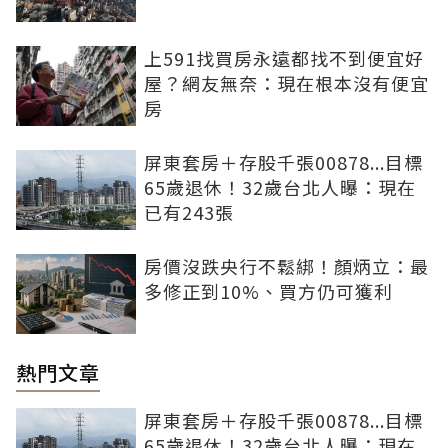
上591找買房永遠都找不到便宜好
屋？網友無奈：現在根本沒有便宜
房
屏東套房＋存股千張00878...目標
65歲退休！32歲台北人曝：現在
已有243張
房價沒跌央行不鬆綁！顏炳立：最
多修正到10%、買方仍可獲利
熱門文章
屏東套房＋存股千張00878...目標
65歲退休！32歲台北人曝：現在