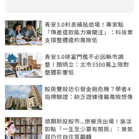
青安3.0利息補貼退場！專家點
「傳產還款能力需關注」：科技業
支撐整體違約風險低
青安3.0排富門檻不必因縣市調
整！顏炳立：北市3500萬上限對
整體影響低
股房雙殺恐引發金融危機？學者4
指標驗證：缺乏證據僅屬風險想像
頭期款投股市...慘被洗出場！吳淡
如點「一生至少要有間房」：景氣
弱仍可自住等翻轉