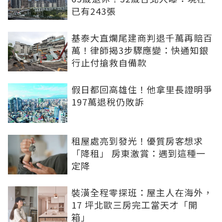
已有243張
基泰大直爛尾建商判退千萬再賠百
萬！律師揭3步驟應變：快通知銀
行止付搶救自備款
假日都回高雄住！他拿里長證明爭
197萬退稅仍敗訴
租屋處亮到發光！優質房客想求
「降租」 房東激賞：遇到這種一
定降
裝潢全程零探班：屋主人在海外，
17 坪北歐三房完工當天才「開
箱」