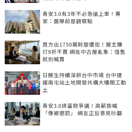
青安3.0有3年不必急搶上車！專
家：選舉前是觀察點
買方出1750萬斡旋遭拒！屋主嫌
打9折不賣 網批中古屋亂象：惜售
就別喊賣
日勝生持續深耕台中市場 台中捷
運南屯站土地開發共構大樓開工動
土
青安3.0排富掀爭議！高薪族喊
「像被懲罰」 網友正反意見吵翻