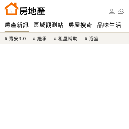
房產新訊
區域觀測站
房屋搜奇
品味生活
青安3.0
繼承
租屋補助
浴室