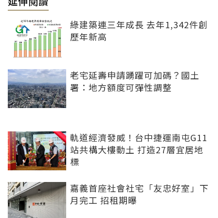
延伸閱讀
綠建築連三年成長 去年1,342件創
歷年新高
老宅延壽申請踴躍可加碼？國土
署：地方額度可彈性調整
軌道經濟發威！台中捷運南屯G11
站共構大樓動土 打造27層宜居地
標
嘉義首座社會社宅「友忠好室」下
月完工 招租期曝