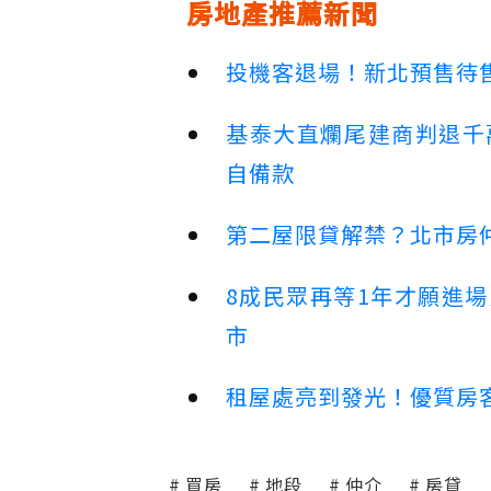
房地產推薦新聞
投機客退場！新北預售待售
基泰大直爛尾建商判退千
自備款
第二屋限貸解禁？北市房
8成民眾再等1年才願進
市
租屋處亮到發光！優質房
買房
地段
仲介
房貸