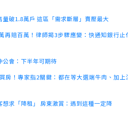
量破1.8萬戶 這區「需求斷層」賣壓最大
萬再賠百萬！律師揭3步驟應變：快通知銀行止
仲公會：下半年可期待
場買房！專家指2關鍵：都在等大選端牛肉、加上
客想求「降租」 房東激賞：遇到這種一定降