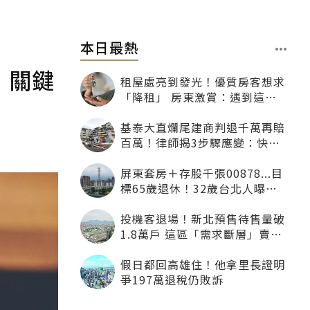
本日最熱
：關鍵
租屋處亮到發光！優質房客想求
「降租」 房東激賞：遇到這種
一定降
基泰大直爛尾建商判退千萬再賠
百萬！律師揭3步驟應變：快通
知銀行止付搶救自備款
屏東套房＋存股千張00878...目
標65歲退休！32歲台北人曝：
現在已有243張
投機客退場！新北預售待售量破
1.8萬戶 這區「需求斷層」賣壓
最大
假日都回高雄住！他拿里長證明
爭197萬退稅仍敗訴