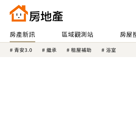
房產新訊
區域觀測站
房屋
青安3.0
繼承
租屋補助
浴室