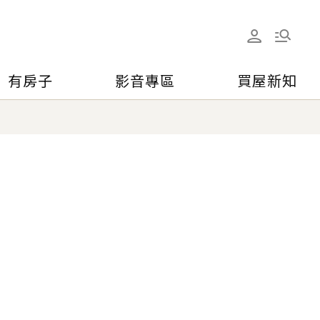
有房子
影音專區
買屋新知