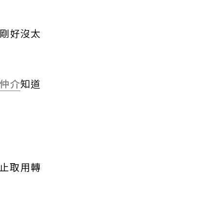
剛好沒太
仲介
知道
止取用轉