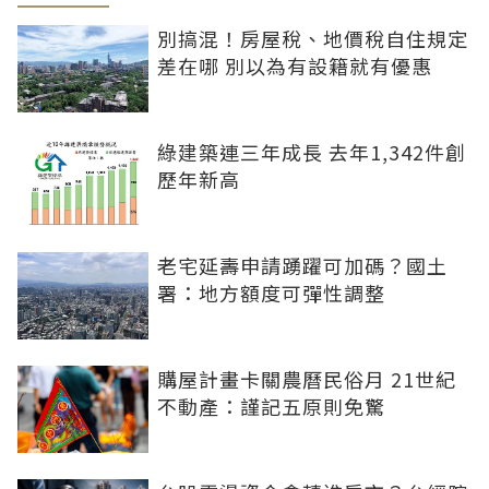
別搞混！房屋稅、地價稅自住規定
差在哪 別以為有設籍就有優惠
綠建築連三年成長 去年1,342件創
歷年新高
老宅延壽申請踴躍可加碼？國土
署：地方額度可彈性調整
購屋計畫卡關農曆民俗月 21世紀
不動產：謹記五原則免驚