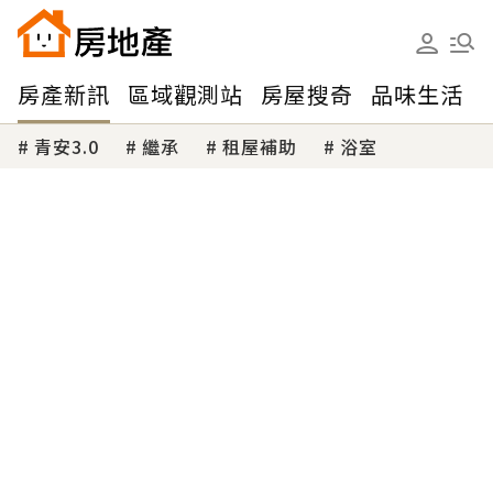
房產新訊
區域觀測站
房屋搜奇
品味生活
青安3.0
繼承
租屋補助
浴室