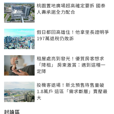
桃園置地廣場超高確定要拆 國泰
人壽承諾全力配合
假日都回高雄住！他拿里長證明爭
197萬退稅仍敗訴
租屋處亮到發光！優質房客想求
「降租」 房東激賞：遇到這種一
定降
投機客退場！新北預售待售量破
1.8萬戶 這區「需求斷層」賣壓最
大
討論區