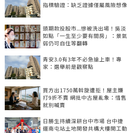
指標驗證：缺乏證據僅屬風險想像
頭期款投股市...慘被洗出場！吳淡
如點「一生至少要有間房」：景氣
弱仍可自住等翻轉
青安3.0有3年不必急搶上車！專
家：選舉前是觀察點
買方出1750萬斡旋遭拒！屋主嫌
打9折不賣 網批中古屋亂象：惜售
就別喊賣
日勝生持續深耕台中市場 台中捷
運南屯站土地開發共構大樓開工動