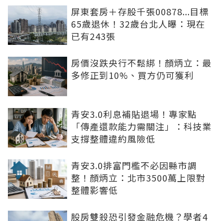
屏東套房＋存股千張00878...目標
65歲退休！32歲台北人曝：現在
已有243張
房價沒跌央行不鬆綁！顏炳立：最
多修正到10%、買方仍可獲利
青安3.0利息補貼退場！專家點
「傳產還款能力需關注」：科技業
支撐整體違約風險低
青安3.0排富門檻不必因縣市調
整！顏炳立：北市3500萬上限對
整體影響低
股房雙殺恐引發金融危機？學者4