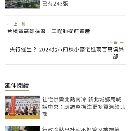
已有243張
←
上一篇
台積電高雄擴廠 工程師提前置產
下一篇
→
央行催生？ 2024北市四棟小豪宅進兩百萬俱樂
部
延伸閱讀
社宅供需北熱南冷 新北城鄉局喊
話中央：應調整挹注更多資源給北
部
行政院點出社宅不好管又被標籤