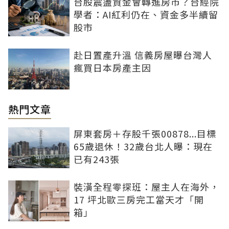
台股震盪資金會轉進房市？台經院
學者：AI紅利仍在、資金多半續留
股市
赴日置產升溫 信義房屋曝台灣人
瘋買日本房產主因
熱門文章
屏東套房＋存股千張00878...目標
65歲退休！32歲台北人曝：現在
已有243張
裝潢全程零探班：屋主人在海外，
17 坪北歐三房完工當天才「開
箱」